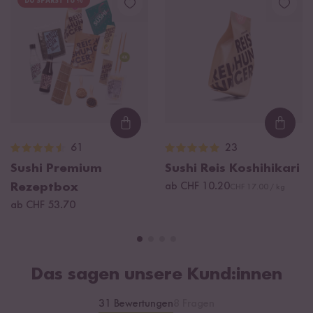
DU SPARST 16 %
Loading...
Loadi
61
23
Sushi Premium
Sushi Reis Koshihikari
Rezeptbox
ab CHF 10.20
CHF 17.00 / kg
ab CHF 53.70
Das sagen unsere Kund:innen
31 Bewertungen
8 Fragen