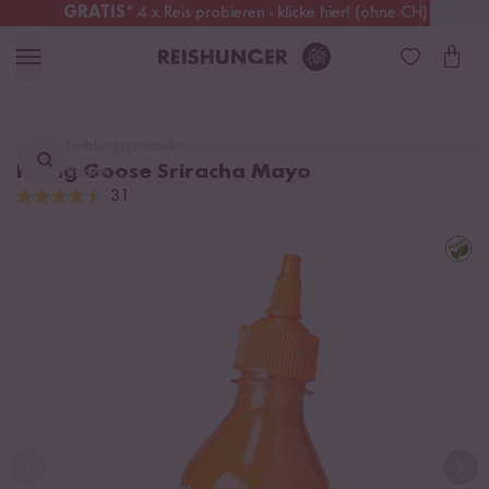
GRATIS
* 4 x Reis probieren - klicke hier! (ohne CH)
Schweiz
Alle Zölle & Steuern
inklusive
Lieblingsprodukt
Flying Goose Sriracha Mayo
finden ...
31