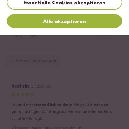
Essentielle Cookies akzeptieren
Citronensäure Für manche Leute sind solche Angaben
essenziell. Warum verschweigt ihr das?
Alle akzeptieren
14
Personen fanden diese Antwort hilfreich
Melden
Antworten anzeigen
Kathrin
25.03.2025
Ich und mein Freund lieben diese Mayo. Sie hat den
genau richtigen Schärfegrad, wenn man eher moderat
schärfe verträgt.
2
Personen fanden diese Antwort hilfreich