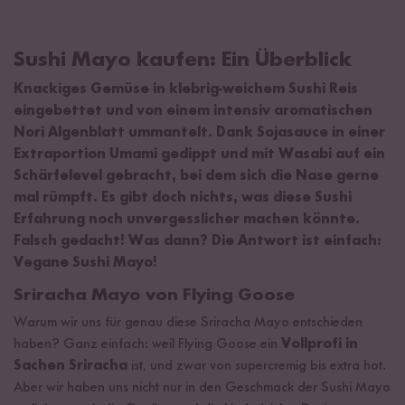
Sushi Mayo kaufen: Ein Überblick
Knackiges Gemüse in klebrig-weichem Sushi Reis
eingebettet und von einem intensiv aromatischen
Nori Algenblatt ummantelt. Dank Sojasauce in einer
Extraportion Umami gedippt und mit Wasabi auf ein
Schärfelevel gebracht, bei dem sich die Nase gerne
mal rümpft. Es gibt doch nichts, was diese Sushi
Erfahrung noch unvergesslicher machen könnte.
Falsch gedacht! Was dann? Die Antwort ist einfach:
Vegane Sushi Mayo!
Sriracha Mayo von Flying Goose
Warum wir uns für genau diese Sriracha Mayo entschieden
haben? Ganz einfach: weil Flying Goose ein
Vollprofi in
Sachen Sriracha
ist, und zwar von supercremig bis extra hot.
Aber wir haben uns nicht nur in den Geschmack der Sushi Mayo