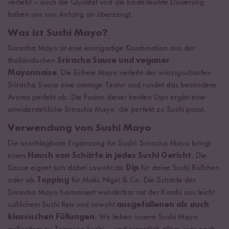
verliebt – auch die Qualität und die kinderleichte Dosierung
haben uns von Anfang an überzeugt.
Was ist Sushi Mayo?
Sriracha Mayo ist eine einzigartige Kombination aus der
thailändischen
Sriracha Sauce und veganer
Mayonnaise
. Die Ei-freie Mayo verleiht der würzig-scharfen
Sriracha Sauce eine cremige Textur und rundet das besondere
Aroma perfekt ab. Die Fusion dieser beiden Dips ergibt eine
unwiderstehliche Sriracha Mayo, die perfekt zu Sushi passt.
Verwendung von Sushi Mayo
Die unschlagbare Ergänzung für Sushi: Sriracha Mayo bringt
einen
Hauch von Schärfe in jedes Sushi Gericht
. Die
Sauce eignet sich dabei sowohl als
Dip
für deine Sushi Röllchen
oder als
Topping
für Maki, Nigiri & Co. Die Schärfe der
Sriracha Mayo harmoniert wunderbar mit der Kombi aus leicht
süßlichem Sushi Reis und sowohl
ausgefallenen als auch
klassischen Füllungen
. Wir lieben unsere Sushi Mayo