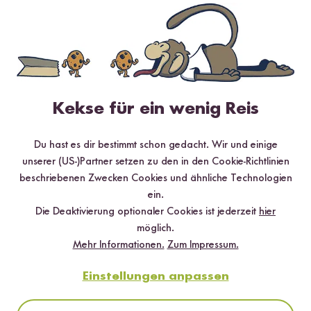
Hilfreichste
Neueste
Höchste Bewertung
Niedrigste Bewertung
Kekse für ein wenig Reis
Du hast es dir bestimmt schon gedacht. Wir und einige
Mussdassein
22.12.2023
unserer (US-)Partner setzen zu den in den Cookie-Richtlinien
beschriebenen Zwecken Cookies und ähnliche Technologien
Warum gebt ihr bei den meisten Produkten nicht die
ein.
Inhaltsstoffe an? Bei dieser ach so phänomenalen Mayo
Die Deaktivierung optionaler Cookies ist jederzeit
hier
würden dann nämlich diese "tollen" Ingredienzien
möglich.
auftauchen: Konservierungsstoffe, Verdickungsmittel,
Mehr Informationen.
Zum Impressum.
E260 Essigsäure, Geschmacksverstärker, E202
Kaliumsorbat, E415 Xanthan, E319 tert.-
Einstellungen anpassen
Butylhydrochinon, Antioxidationsmittel, E621
Mononatriumglutamat, Säuerungsmittel, E330