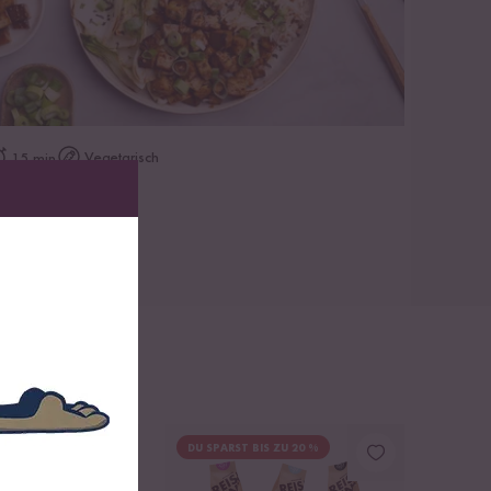
zum Rezept
Vegetarisch
15 min
eriyaki Tofu
DU SPARST BIS ZU 20 %