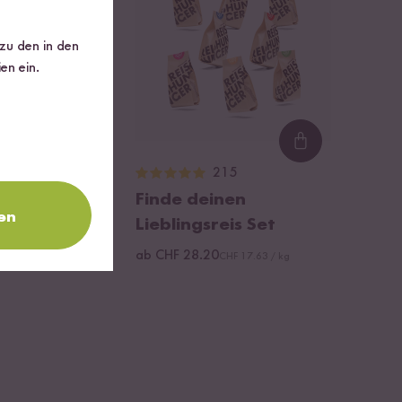
 zu den in den
en ein.
Loading...
Loading...
11
215
üse Mix
Finde deinen
en
Lieblingsreis Set
HF 104.00 / kg
ab CHF 28.20
CHF 17.63 / kg