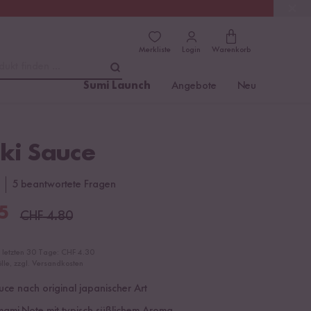
(4.76)
Trusted Shops
Merkliste
Login
Warenkorb
dukt finden ...
Sumi Launch
Angebote
Neu
ki Sauce
5 beantwortete Fragen
5
CHF
4.80
r letzten 30 Tage:
CHF 4.30
ölle, zzgl. Versandkosten
uce nach original japanischer Art