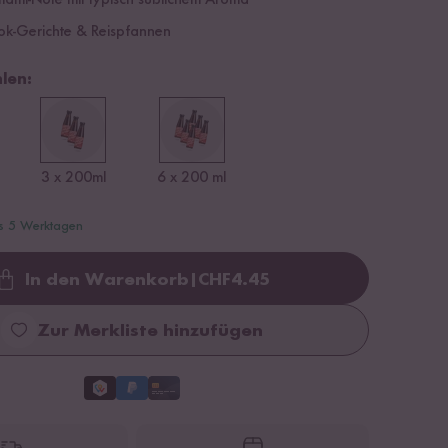
ami-Note mit typisch süßlichem Aroma
ok-Gerichte & Reispfannen
len:
3 x 200ml
6 x 200 ml
is 5 Werktagen
In den Warenkorb
|
CHF
4.45
Loading...
Zur Merkliste hinzufügen