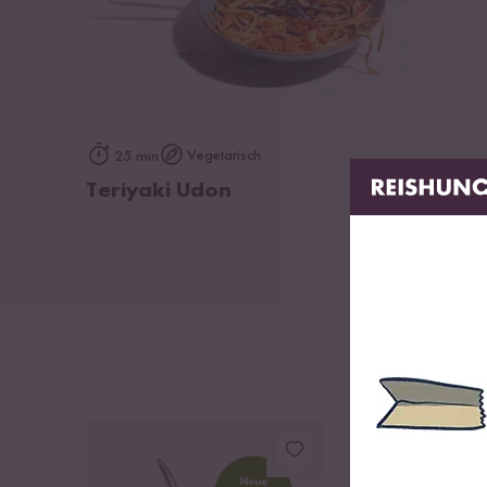
zum Rezept
Vegetarisch
25 min
Teriyaki Udon
DU SPARST BIS ZU 3