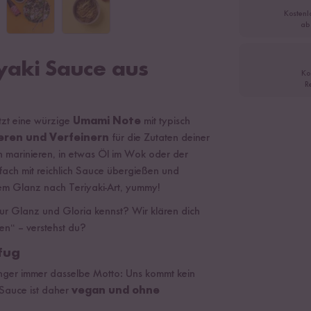
Kostenl
ab
yaki Sauce aus
Ko
R
tzt eine würzige
Umami Note
mit typisch
eren und Verfeinern
für die Zutaten deiner
en marinieren, in etwas Öl im Wok oder der
fach mit reichlich Sauce übergießen und
hem Glanz nach Teriyaki-Art, yummy!
 nur Glanz und Gloria kennst? Wir klären dich
len“ – verstehst du?
fug
unger immer dasselbe Motto: Uns kommt kein
i Sauce ist daher
vegan und ohne