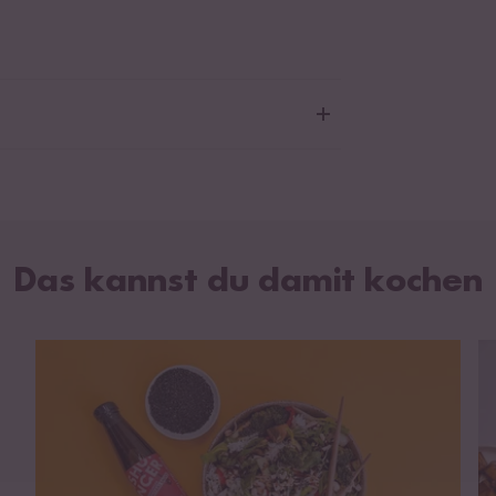
entierter Klebreis,
Sojasauce (
Sojabohnen
,
er, Salz, Zucker), Fructose, süße Sojasauce
mzucker, Wasser,
Sojabohnen
, Salz,
zen
), Ingwer, Salz, Zwiebelpulver, modifizierte
okastärke, Wasser, Knoblauchpulver,
Das kannst du damit kochen
lessig.
n Spuren von
Krebstieren
,
Fisch
,
nüssen
,
Milch
,
Sellerie
und
Weichtieren
alten.