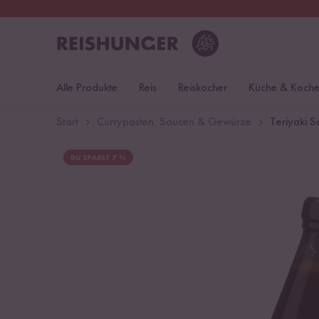
30 Tage
Rückgaberecht
S
Alle Produkte
Reis
Reiskocher
Küche & Koch
Start
Currypasten, Saucen & Gewürze
Teriyaki 
DU SPARST 7 %