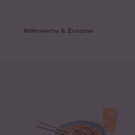
Nährwerte & Zutaten
Durchschnittliche Nährwerte pro 100ml:
Ferm
Wass
Brennwert
1136 kJ / 268 kcal
(Pal
Fett
0 g
Wei
Tapi
davon gesättigte Fettsäuren
0 g
Apfe
Kohlenhydrate
62 g
Kan
davon Zucker
36 g
Erd
Eiweiß
1,9 g
enth
Salz
6,5 g