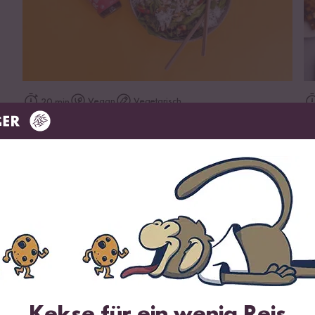
zum Rezept
Vegan
Vegetarisch
20 min
Wok-Gemüse mit Teriyaki Sauce und
T
Reis
Wird oft zusammen gekauft
2 %
DU SPARST 5 %
Kekse für ein wenig Reis