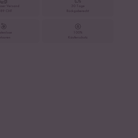
oser Versand
30 Tage
 89 CHF
Rückgaberecht
stenlose
100%
etouren
Käuferschutz