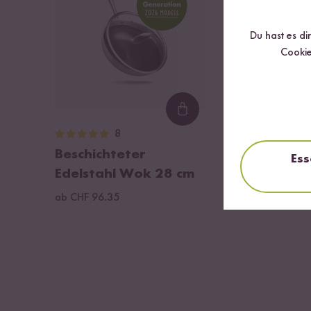
Du hast es di
Cookie
Loading...
8
9
Beschichteter
Bio Wok Top
Ess
Edelstahl Wok 28 cm
ab CHF 6.00
CHF 66.
ab CHF 96.35