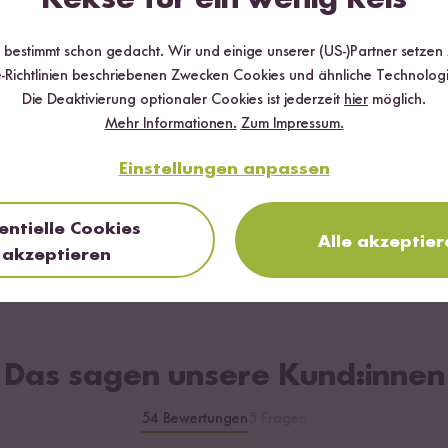
r bestimmt schon gedacht. Wir und einige unserer (US-)Partner setzen
-Richtlinien beschriebenen Zwecken Cookies und ähnliche Technologi
Die Deaktivierung optionaler Cookies ist jederzeit
hier
möglich.
Mehr Informationen.
Zum Impressum.
Einstellungen anpassen
Loading...
Loading...
14
ping
Teriyaki Udon
Wok Gem
entielle Cookies
Alle akzeptier
Rezeptbox
akzeptieren
ab CHF 5.20
67 / kg
C
ab CHF 13.20
Das sagen unsere Kund:innen
54 Bewertungen
5 Fragen