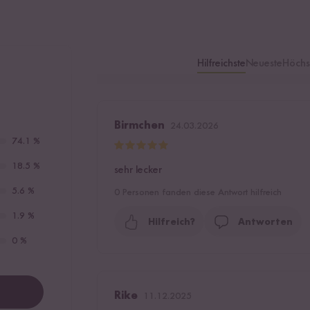
Hilfreichste
Neueste
Höchs
Birmchen
24.03.2026
74.1 %
18.5 %
sehr lecker
5.6 %
0
Personen fanden diese Antwort hilfreich
1.9 %
Hilfreich?
Antworten
0 %
Rike
11.12.2025