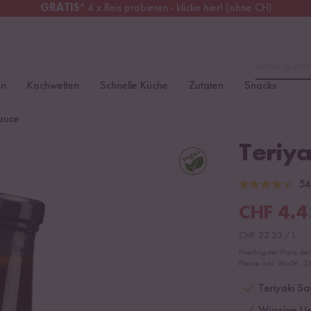
GRATIS
* 4 x Reis probieren - klicke hier! (ohne CH)
chweiz
Alle Zölle & Steuern
inklusive
Lieblingspro
en
Kochwelten
Schnelle Küche
Zutaten
Snacks
Sauce
Teriya
54
CHF
4.4
CHF
22.25
/
L
Niedrigster Preis de
Preise inkl. MwSt., Z
Teriyaki Sa