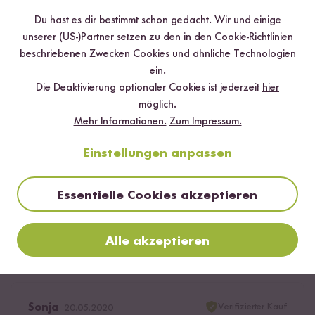
Du hast es dir bestimmt schon gedacht. Wir und einige
unserer (US-)Partner setzen zu den in den Cookie-Richtlinien
Hilfreichste
Neueste
Höchste Bewertung
Niedrigste Bewertung
beschriebenen Zwecken Cookies und ähnliche Technologien
ein.
Die Deaktivierung optionaler Cookies ist jederzeit
hier
Christina
14.07.2020
möglich.
Mehr Informationen.
Zum Impressum.
Super Qualität... und zu den paar Safranfäden aus
Einstellungen anpassen
dem Supermarkt im Verhältnis bei 1 g sogar noch
preiswerter!
Essentielle Cookies akzeptieren
2
Personen fanden diese Antwort hilfreich
Melden
Alle akzeptieren
Verifizierter Kauf
Sonja
20.05.2020