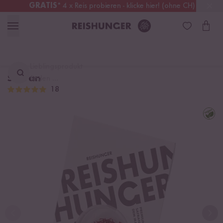
GRATIS
* 4 x Reis probieren - klicke hier! (ohne CH)
Schweiz
Alle Zölle & Steuern
inklusive
Lieblingsprodukt
Safran
finden ...
18