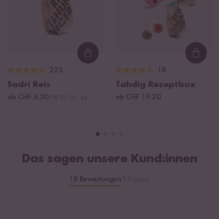
Loading...
Loadi
223
18
Sadri Reis
Tahdig Rezeptbox
ab CHF 6.50
ab CHF 19.20
CHF 21.50 / kg
Das sagen unsere Kund:innen
18 Bewertungen
5 Fragen