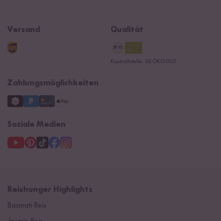
Rezepte
Affiliate
Jobs
Reishunger Magazin
Widerrufsrecht
B2B
Navacopah
Versand
Qualität
Kontaktformular
AGB
Reishunger Gutscheine
Datenschutzerklärung
Ersatzteile
Kontrollstelle: DE-ÖKO-005
Impressum
Zahlungsmöglichkeiten
Soziale Medien
Reishunger Highlights
Basmati Reis