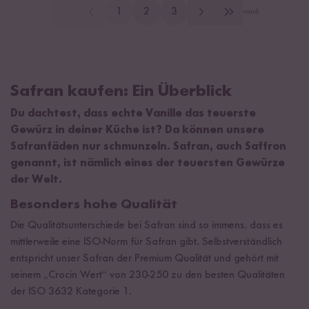
1
2
3
von
6
Safran kaufen: Ein Überblick
Du dachtest, dass echte Vanille das teuerste
Gewürz in deiner Küche ist? Da können unsere
Safranfäden nur schmunzeln. Safran, auch Saffron
genannt, ist nämlich eines der teuersten Gewürze
der Welt.
Besonders hohe Qualität
Die Qualitätsunterschiede bei Safran sind so immens, dass es
mittlerweile eine ISO-Norm für Safran gibt. Selbstverständlich
entspricht unser Safran der Premium Qualität und gehört mit
seinem „Crocin Wert“ von 230-250 zu den besten Qualitäten
der ISO 3632 Kategorie 1.