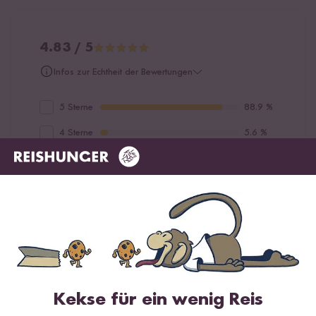
4.83 / 5
Infos zur Echtheit der Bewertungen
5 Sterne
88.9 %
4 Sterne
5.6 %
3 Sterne
5.6 %
2 Sterne
0 %
1 Stern
0 %
Bewerte dieses Produkt
Kekse für ein wenig Reis