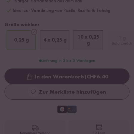
"Sargol" Safranfäden aus dem Iran
Ideal zur Veredelung von Paella, Risotto & Tahdig
Größe wählen:
10 x 0,25
1 g
0,25 g
4 x 0,25 g
g
Bald zurück
Lieferung in 3 bis 5 Werktagen
In den Warenkorb
|
CHF
6.40
Loading...
Zur Merkliste hinzufügen
Kostenloser Versand
30 Tage