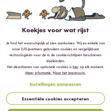
MayaElli
22.08.2019
Der bisher beste schwarze Sesam, den ich hatte.
Wenige Krümmel und keinen bitteren Geschmack. Sehr
Koekjes voor wat rijst
lecker.
2
personen vonden deze beoordeling nuttig
Je had het waarschijnlijk al zien aankomen. Wij en enkele van
onze (US-)partners gebruiken cookies en vergelijkbare
Melden
technologieën voor de in de cookie-richtlijnen beschreven
doeleinden.
Het deactiveren van optionele cookies is
hier
op elk moment.
Meer informatie.
Naar het impressum.
Natii
15.08.2020
Instellingen aanpassen
Sesam ist super Schwarz oder Weiß beides
Essentiële cookies accepteren
hervorragend und zu alle dem auch noch Glutenfrei!
1
persoon vond deze beoordeling nuttig