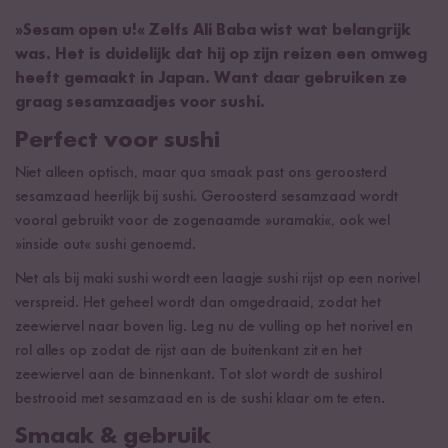
»Sesam open u!« Zelfs Ali Baba wist wat belangrijk
was. Het is duidelijk dat hij op zijn reizen een omweg
heeft gemaakt in Japan. Want daar gebruiken ze
graag sesamzaadjes voor sushi.
Perfect voor sushi
Niet alleen optisch, maar qua smaak past ons geroosterd
sesamzaad heerlijk bij sushi. Geroosterd sesamzaad wordt
vooral gebruikt voor de zogenaamde »uramaki«, ook wel
»inside out« sushi genoemd.
Net als bij maki sushi wordt een laagje sushi rijst op een norivel
verspreid. Het geheel wordt dan omgedraaid, zodat het
zeewiervel naar boven lig. Leg nu de vulling op het norivel en
rol alles op zodat de rijst aan de buitenkant zit en het
zeewiervel aan de binnenkant. Tot slot wordt de sushirol
bestrooid met sesamzaad en is de sushi klaar om te eten.
Smaak & gebruik