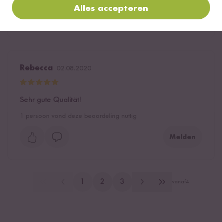
Alles accepteren
Melden
Rebecca
02.08.2020
Sehr gute Qualität!
1
persoon vond deze beoordeling nuttig
Melden
1
2
3
vanaf
4