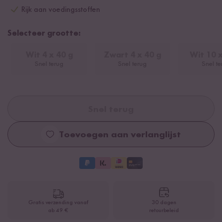
Rijk aan voedingsstoffen
Selecteer grootte:
Wit 4 x 40 g
Zwart 4 x 40 g
Wit 10 x
Snel terug
Snel terug
Snel te
Snel terug
Toevoegen aan verlanglijst
Gratis verzending vanaf
30 dagen
ab 49 €
retourbeleid