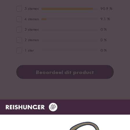
5 sterren
90.9 %
4 sterren
9.1 %
3 sterren
0 %
2 sterren
0 %
1 ster
0 %
Beoordeel dit product
Meest nuttig
Nieuwste
Hoogste rating
Laagste rating