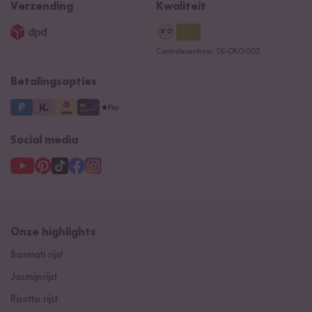
Reishunger lexicon
Verzending
Kwaliteit
Impressum
Contacteer ons
Controlecentrum: DE-ÖKO-005
Betalingsopties
Social media
Onze highlights
Basmati rijst
Jasmijnrijst
Risotto rijst