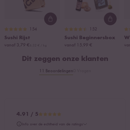
waarvan suikers
4 g
Eiwitten
18 g
Loading...
Loading
Zout
0 g
154
152
Sushi Rijst
Sushi Beginnersbox
W
vanaf 3,79 €
vanaf 15,99 €
va
6,32 € / kg
Dit zeggen onze klanten
11 Beoordelingen
0 Vragen
4.91 / 5
Info over de echtheid van de ratings