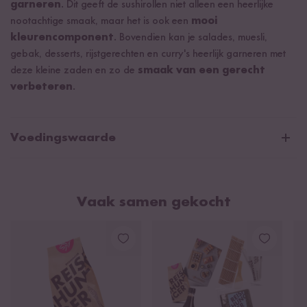
garneren
. Dit geeft de sushirollen niet alleen een heerlijke
nootachtige smaak, maar het is ook een
mooi
kleurencomponent
. Bovendien kan je salades, muesli,
gebak, desserts, rijstgerechten en curry's heerlijk garneren met
deze kleine zaden en zo de
smaak van een gerecht
verbeteren
.
Voedingswaarde
Wit Sesamzaad
Vaak samen gekocht
Gemiddelde voedingswaarden per 100g/ml:
Energie
2330 kJ / 560 kcal
Vetten
40 g
waarvan verzadigde vetzuren
6,8 g
Koolhydraten
32 g