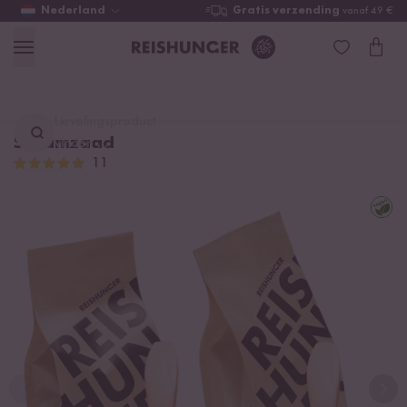
Nederland
Gratis verzending
vanaf 49 €
Lievelingsproduct
Sesamzaad
vinden ...
11