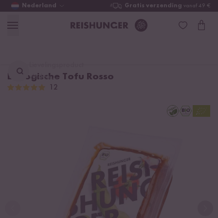
Nederland
Gratis verzending
vanaf 49 €
Lievelingsproduct
Biologische Tofu Rosso
vinden ...
12