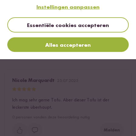
Geverifieerde aankoop
Urslink
20.06.2023
Instellingen aanpassen
Essentiële cookies accepteren
Umwerfend gut
1
persoon vond deze beoordeling nuttig
Alles accepteren
Melden
Nicole Marquardt
25.07.2025
Ich mag sehr gerne Tofu. Aber dieser Tofu ist der
leckerste überhaupt.
0
personen vonden deze beoordeling nuttig
Melden