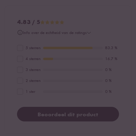
4.83 / 5
Info over de echtheid van de ratings
5 sterren
83.3 %
4 sterren
16.7 %
3 sterren
0 %
2 sterren
0 %
1 ster
0 %
Beoordeel dit product