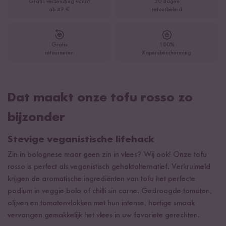
Gratis verzending vanaf
30 dagen
ab 49 €
retourbeleid
Gratis
100%
retourneren
Kopersbescherming
Dat maakt onze tofu rosso zo
bijzonder
Stevige veganistische lifehack
Zin in bolognese maar geen zin in vlees? Wij ook! Onze tofu
rosso is perfect als veganistisch gehaktalternatief. Verkruimeld
krijgen de aromatische ingrediënten van tofu het perfecte
podium in veggie bolo of chilli sin carne. Gedroogde tomaten,
olijven en tomatenvlokken met hun intense, hartige smaak
vervangen gemakkelijk het vlees in uw favoriete gerechten.