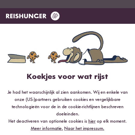
Meest nuttig
Nieuwste
Hoogste rating
Laagste rating
Geverifieerde aankoop
boltonknight
25.06.2023
Hätte nicht gedacht, dass es derart gut als Fleischersatz
in der Bolognese-Sauce funktioniert. Zerfällt bröselig in
Koekjes voor wat rijst
der Sauce, so dass sich eine ähnliche Konsistenz ergibt.
Auch sehr lecker mit Ratatouille!
Je had het waarschijnlijk al zien aankomen. Wij en enkele van
1
persoon vond deze beoordeling nuttig
onze (US-)partners gebruiken cookies en vergelijkbare
technologieën voor de in de cookie-richtlijnen beschreven
Melden
doeleinden.
Het deactiveren van optionele cookies is
hier
op elk moment.
Meer informatie.
Naar het impressum.