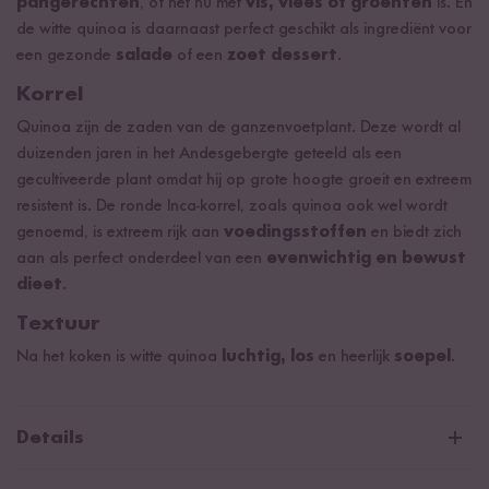
pangerechten
, of het nu met
vis, vlees of groenten
is. En
de witte quinoa is daarnaast perfect geschikt als ingrediënt voor
een gezonde
salade
of een
zoet dessert
.
Korrel
Quinoa zijn de zaden van de ganzenvoetplant. Deze wordt al
duizenden jaren in het Andesgebergte geteeld als een
gecultiveerde plant omdat hij op grote hoogte groeit en extreem
resistent is. De ronde Inca-korrel, zoals quinoa ook wel wordt
genoemd, is extreem rijk aan
voedingsstoffen
en biedt zich
aan als perfect onderdeel van een
evenwichtig en bewust
dieet
.
Textuur
Na het koken is witte quinoa
luchtig, los
en heerlijk
soepel
.
Details
Product uit biologische landbouw met controlenummer DE-ÖKO-