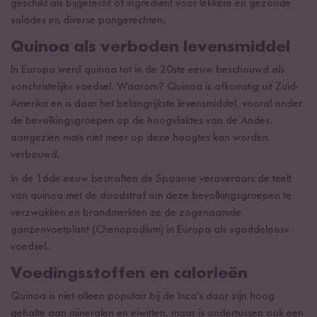
geschikt als bijgerecht of ingrediënt voor lekkere en gezonde
salades en diverse pangerechten.
Quinoa als verboden levensmiddel
In Europa werd quinoa tot in de 20ste eeuw beschouwd als
»onchristelijk« voedsel. Waarom? Quinoa is afkomstig uit Zuid-
Amerika en is daar het belangrijkste levensmiddel, vooral onder
de bevolkingsgroepen op de hoogvlaktes van de Andes,
aangezien maïs niet meer op deze hoogtes kan worden
verbouwd.
In de 16de eeuw bestraften de Spaanse veroveraars de teelt
van quinoa met de doodstraf om deze bevolkingsgroepen te
verzwakken en brandmerkten ze de zogenaamde
ganzenvoetplant (Chenopodium) in Europa als »goddeloos«
voedsel.
Voedingsstoffen en calorieën
Quinoa is niet alleen populair bij de Inca's door zijn hoog
gehalte aan mineralen en eiwitten, maar is ondertussen ook een