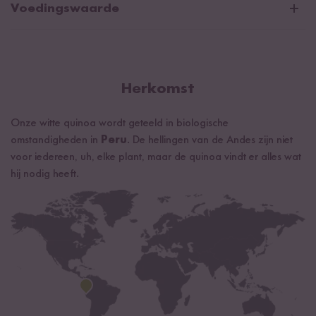
Voedingswaarde
003
Gemiddelde voedingswaarden per 100g/ml:
Energie
1479 kJ / 350 kcal
Vetten
5 g
Herkomst
waarvan verzadigde vetzuren
0,5 g
Onze witte quinoa wordt geteeld in biologische
Koolhydraten
58 g
omstandigheden in
Peru
. De hellingen van de Andes zijn niet
waarvan suikers
1 g
voor iedereen, uh, elke plant, maar de quinoa vindt er alles wat
hij nodig heeft.
Eiwitten
15 g
Zout
0 g