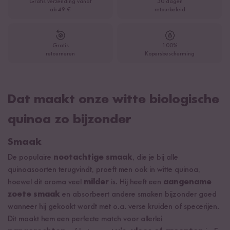
Gratis verzending vanaf
30 dagen
ab 49 €
retourbeleid
Gratis
100%
retourneren
Kopersbescherming
Dat maakt onze witte biologische
quinoa zo bijzonder
Smaak
De populaire
nootachtige smaak
, die je bij alle
quinoasoorten terugvindt, proeft men ook in witte quinoa,
hoewel dit aroma veel
milder
is. Hij heeft een
aangename
zoete smaak
en absorbeert andere smaken bijzonder goed
wanneer hij gekookt wordt met o.a. verse kruiden of specerijen.
Dit maakt hem een perfecte match voor allerlei