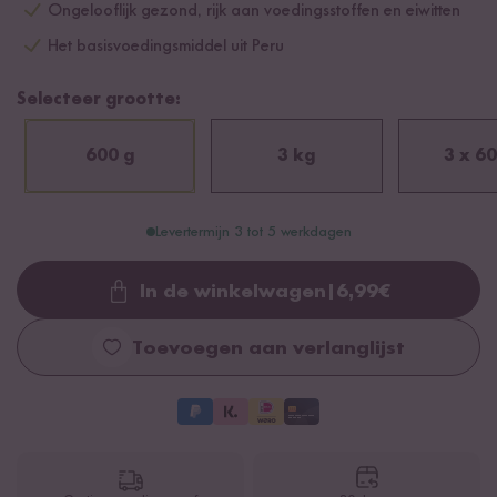
Ongelooflijk gezond, rijk aan voedingsstoffen en eiwitten
Het basisvoedingsmiddel uit Peru
Selecteer grootte:
600 g
3 kg
3 x 60
Levertermijn 3 tot 5 werkdagen
In de winkelwagen
|
6,99
€
Loading...
Toevoegen aan verlanglijst