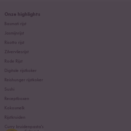
Onze highlights
Basmati rijst
Jasmijnrijst
Risotto rijst
Zilvervliesrijst
Rode Rijst
Digitale rijstkoker
Reishunger rijstkoker
Sushi
Receptboxen
Kokosmelk
Rijstkruiden
Curry kruidenpasta's