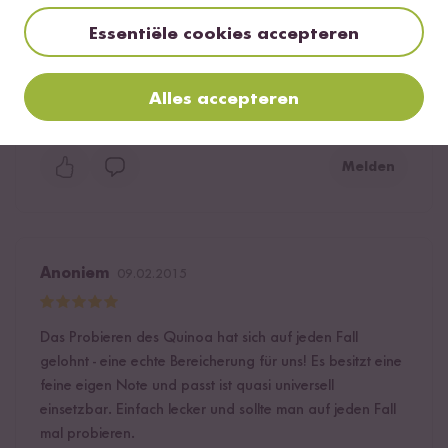
bestellt und bin begeistert. Als Frühstücksbrei mit
Essentiële cookies accepteren
geriebenem Apfel, Zimt und Agavendicksaft ein Traum.
Lecker, sehr sättigend, gesund und recht kalorienarm :-))
.
Alles accepteren
2
personen vonden deze beoordeling nuttig
Melden
Anoniem
09.02.2015
Das Probieren des Quinoa hat sich auf jeden Fall
gelohnt - eine echte Bereicherung für uns! Es besitzt eine
feine eigen Note und passt ist quasi universell
einsetzbar. Einfach lecker und sollte man auf jeden Fall
mal probieren.