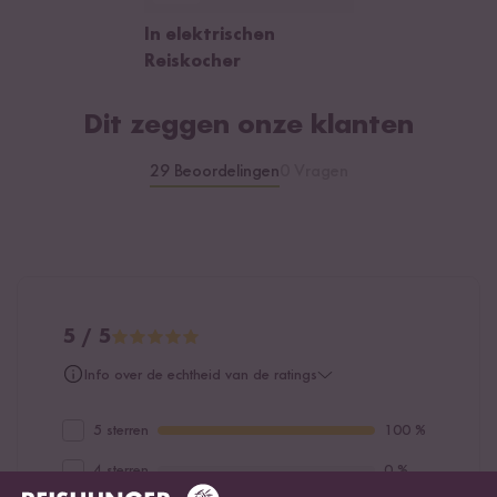
In elektrischen
Reiskocher
Dit zeggen onze klanten
29 Beoordelingen
0 Vragen
5 / 5
Info over de echtheid van de ratings
5 sterren
100 %
4 sterren
0 %