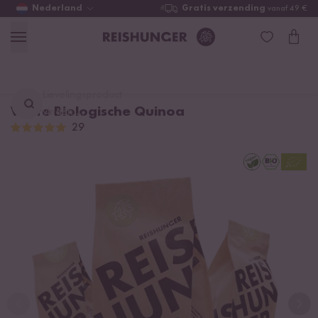
Nederland
Gratis verzending
vanaf 49 €
Lievelingsproduct
Witte Biologische Quinoa
vinden ...
29