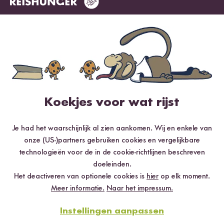
3 sterren
0 %
2 sterren
0 %
1 ster
0 %
Beoordeel dit product
Koekjes voor wat rijst
Je had het waarschijnlijk al zien aankomen. Wij en enkele van
onze (US-)partners gebruiken cookies en vergelijkbare
Meest nuttig
Nieuwste
Hoogste rating
Laagste rating
technologieën voor de in de cookie-richtlijnen beschreven
doeleinden.
Het deactiveren van optionele cookies is
hier
op elk moment.
Meer informatie.
Naar het impressum.
Marie
10.03.2015
Instellingen aanpassen
Ich habe mir hier zum ersten Mal überhaupt Quinoa