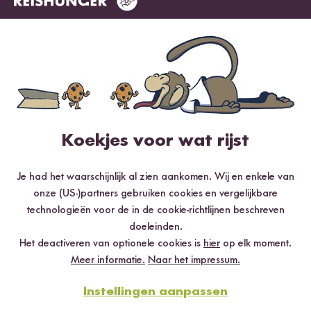
Meest nuttig
Nieuwste
Hoogste rating
Laagste rating
Tuna
17.03.2026
Koekjes voor wat rijst
Bester Tofu der mir bekannt ist, aber auch bei diesem
gilt: wer es nicht so gerne weich, oder matschig mag
Je had het waarschijnlijk al zien aankomen. Wij en enkele van
sollte ihn erst etwas ausdrücken, bzw entwässern, vor
onze (US-)partners gebruiken cookies en vergelijkbare
dem anbraten. Sehr lecker ❤️
technologieën voor de in de cookie-richtlijnen beschreven
0
personen vonden deze beoordeling nuttig
doeleinden.
Het deactiveren van optionele cookies is
hier
op elk moment.
Melden
Meer informatie.
Naar het impressum.
Instellingen aanpassen