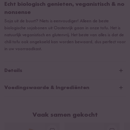
Echt biologisch genieten, veganistisch & no
nonsense
Soja uit de buurt? Niets is eenvoudiger! Alleen de beste
biologische sojabonen uit Oostenrijk gaan in onze tofu. Het is
natuurlijk veganistisch en glutenvrij. Het beste van alles is dat de
chili tofu ook ongekoeld kan worden bewaard, dus perfect voor
in uw voorraadkast.
Details
Beste biologische kwaliteit uit Oostenrijk
Voedingswaarde & Ingrediënten
Natuurlijk veganistisch & glutenvrij
Gemiddelde voedingswaarden per 100g/ml:
Energie
471 kJ / 113 kcal
Vaak samen gekocht
Vetten
6,3 g
waarvan verzadigde vetzuren
1,2 g