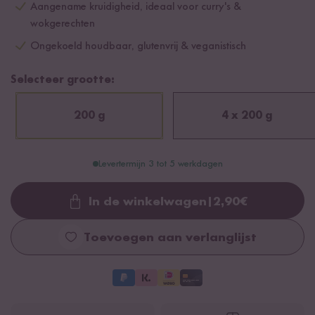
Aangename kruidigheid, ideaal voor curry's &
wokgerechten
Ongekoeld houdbaar, glutenvrij & veganistisch
Selecteer grootte:
200 g
4 x 200 g
Levertermijn 3 tot 5 werkdagen
In de winkelwagen
|
2,90
€
Loading...
Toevoegen aan verlanglijst