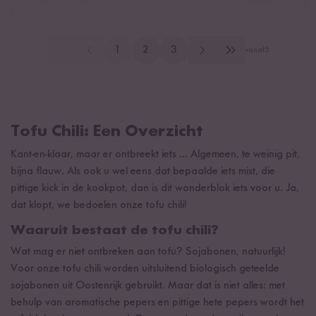
1
2
3
vanaf
5
Tofu Chili: Een Overzicht
Kant-en-klaar, maar er ontbreekt iets ... Algemeen, te weinig pit,
bijna flauw. Als ook u wel eens dat bepaalde iets mist, die
pittige kick in de kookpot, dan is dit wonderblok iets voor u. Ja,
dat klopt, we bedoelen onze tofu chili!
Waaruit bestaat de tofu chili?
Wat mag er niet ontbreken aan tofu? Sojabonen, natuurlijk!
Voor onze tofu chili worden uitsluitend biologisch geteelde
sojabonen uit Oostenrijk gebruikt. Maar dat is niet alles: met
behulp van aromatische pepers en pittige hete pepers wordt het