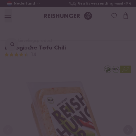
Nederland
Gratis verzending
vanaf 49 €
Lievelingsproduct
Biologische Tofu Chili
vinden ...
14