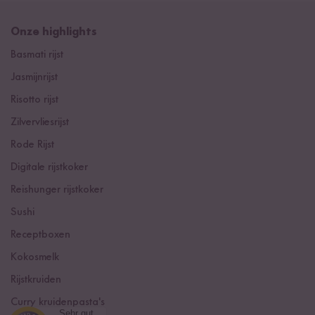
Onze highlights
Basmati rijst
Jasmijnrijst
Risotto rijst
Zilvervliesrijst
Rode Rijst
Digitale rijstkoker
Reishunger rijstkoker
Sushi
Receptboxen
Kokosmelk
Rijstkruiden
Curry kruidenpasta's
Sehr gut