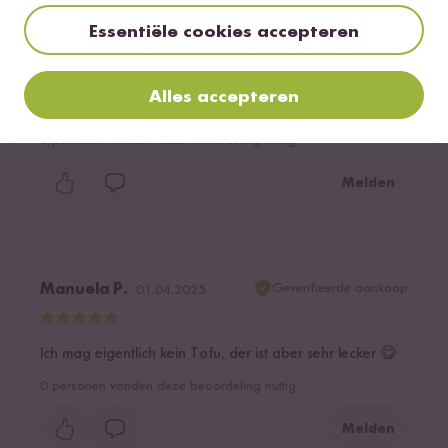
Babsy
06.05.2025
Essentiële cookies accepteren
Wir mögen diesen Tofu sehr gern, hat eine gute Würze
Alles accepteren
und ist nicht zu scharf.
0
personen vonden deze beoordeling nuttig
Melden
Geverifieerde aankoop
Manuela P.
01.04.2025
Ich mag eigentlich kein Tofu, der ist aber sehr lecker 😋
0
personen vonden deze beoordeling nuttig
Melden