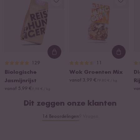
Koolhydraten
1,5 g
waarvan suikers
0 g
Eiwitten
12 g
Zout
1 g
Water, sojabonen*¹ 20%, paprika* 18%, peperoni* 4,8%,
Loading...
Loading
knoflook*, zout, stollingsmiddel: calciumsulfaat. *Van
129
11
gecontroleerde biologische teelt.
Biologische
Wok Groenten Mix
Di
¹Sojabonen uit Oostenrijk.
Jasmijnrijst
vanaf 3,99 €
Ri
79,80 € / kg
vanaf 5,99 €
va
9,98 € / kg
Dit zeggen onze klanten
14 Beoordelingen
9 Vragen