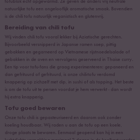
tofublok echt opgewarmd. Ze geven de anders vrij neutrale
natuurlijke tofu een ongelooflijk aromatische smaak. Bovendien
is de chili tofu natuurlijk veganistisch en glutenvrij.
Bereiding van chili tofu
Wij vinden chili tofu vooral lekker bij Aziatische gerechten.
Bijvoorbeeld versnipperd in Japanse ramen soep, pittig
gebakken en gegarneerd op Vietnamese rijstnoedelsalade of
gebakken in de oven en vervolgens geserveerd in Thaise curry.
Een tip voor tofu-fans die graag experimenteren: gepaneerd en
dan gefrituurd of gefrituurd, is onze chili-tofu verdomd
knapperig op zichzelf met dip, in sushi of als topping. Het beste
is om de tofu uit te persen voordat je hem verwerkt - dan wordt
hij extra knapperig.
Tofu goed bewaren
Onze tofu chili is gepasteuriseerd en daarom ook zonder
koeling houdbaar. Wij raden u aan de tofu op een koele,
droge plaats te bewaren. Eenmaal geopend kan hij in een