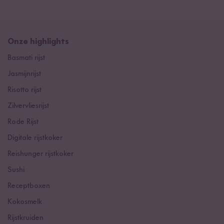
Onze highlights
Basmati rijst
Jasmijnrijst
Risotto rijst
Zilvervliesrijst
Rode Rijst
Digitale rijstkoker
Reishunger rijstkoker
Sushi
Receptboxen
Kokosmelk
Rijstkruiden