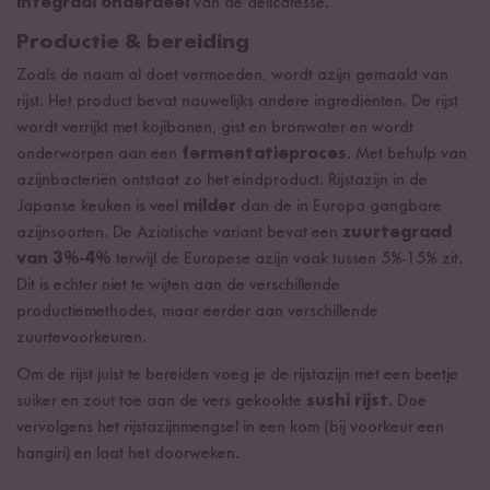
integraal onderdeel
van de delicatesse.
Productie & bereiding
Zoals de naam al doet vermoeden, wordt azijn gemaakt van
rijst. Het product bevat nauwelijks andere ingrediënten. De rijst
wordt verrijkt met kojibonen, gist en bronwater en wordt
onderworpen aan een
fermentatieproces
. Met behulp van
azijnbacteriën ontstaat zo het eindproduct. Rijstazijn in de
Japanse keuken is veel
milder
dan de in Europa gangbare
azijnsoorten. De Aziatische variant bevat een
zuurtegraad
van 3%-4%
terwijl de Europese azijn vaak tussen 5%-15% zit.
Dit is echter niet te wijten aan de verschillende
productiemethodes, maar eerder aan verschillende
zuurtevoorkeuren.
Om de rijst juist te bereiden voeg je de rijstazijn met een beetje
suiker en zout toe aan de vers gekookte
sushi rijst
. Doe
vervolgens het rijstazijnmengsel in een kom (bij voorkeur een
hangiri) en laat het doorweken.