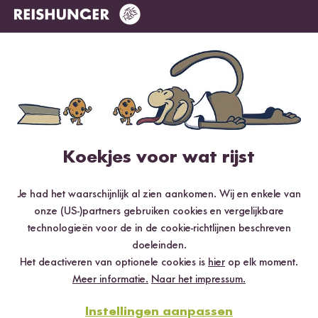
Loading...
Loading
154
152
Sushi Rijst
Sushi Beginnersbox
Ha
vanaf 3,79 €
vanaf 15,99 €
Sc
6,32 € / kg
va
Koekjes voor wat rijst
Dit zeggen onze klanten
26 Beoordelingen
0 Vragen
Je had het waarschijnlijk al zien aankomen. Wij en enkele van
onze (US-)partners gebruiken cookies en vergelijkbare
technologieën voor de in de cookie-richtlijnen beschreven
doeleinden.
Het deactiveren van optionele cookies is
hier
op elk moment.
Meer informatie.
Naar het impressum.
4.96 / 5
Instellingen aanpassen