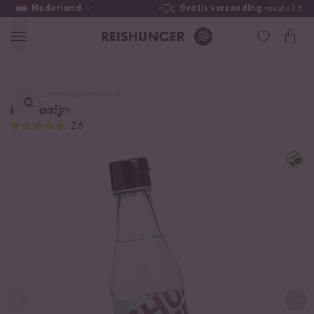
Nederland
Gratis verzending
vanaf 49 €
Lievelingsproduct
Rijstazijn
vinden ...
26