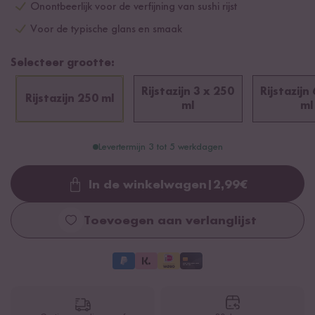
Onontbeerlijk voor de verfijning van sushi rijst
Voor de typische glans en smaak
Selecteer grootte:
Rijstazijn 3 x 250
Rijstazijn
Rijstazijn 250 ml
ml
ml
Levertermijn 3 tot 5 werkdagen
In de winkelwagen
|
2,99
€
Loading...
Toevoegen aan verlanglijst