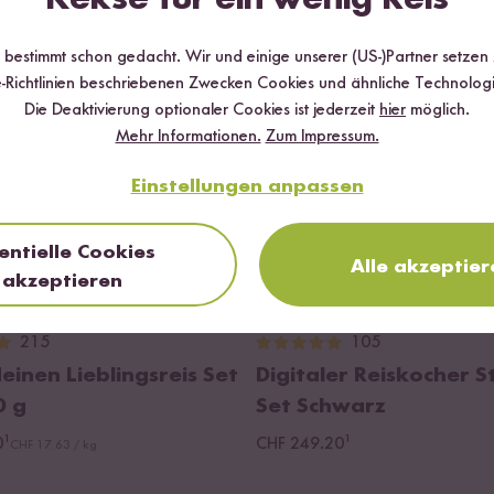
r bestimmt schon gedacht. Wir und einige unserer (US-)Partner setzen
-Richtlinien beschriebenen Zwecken Cookies und ähnliche Technologi
Die Deaktivierung optionaler Cookies ist jederzeit
hier
möglich.
Mehr Informationen.
Zum Impressum.
Einstellungen anpassen
entielle Cookies
Alle akzeptier
akzeptieren
Loading...
215
105
einen Lieblingsreis Set
Digitaler Reiskocher S
0 g
Set Schwarz
¹
¹
0
CHF 249.20
CHF 17.63 / kg