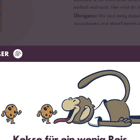
BioMarkt & Co noch keine Reish
einfach mal nach. Hier wird dir s
Übrigens:
Wir sind stetig dabe
auszubauen und aktuell bereits i
s shoppen
z bequem deine liebsten Produkte direkt nach Hause.
Kekse für ein wenig Reis