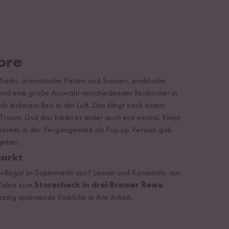
ore
s Sadri, aromatische Pasten und Saucen, praktische
d eine große Auswahl verschiedenster Reiskocher in
ch leckerem Reis in der Luft. Das klingt nach einem
aum. Und das bleibt es leider auch erst einmal. Einen
bereits in der Vergangenheit als Pop-up Version gab
 geben.
markt
er-Regal im Supermarkt aus? Leonie und Konstantin aus
Video zum
Storecheck in drei Bremer Rewe
eitig spannende Einblicke in ihre Arbeit.