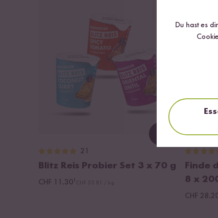
Du hast es di
Cookie
Ess
Loading...
21
Blitz Reis Probier Set
3 x 70 g
Finde d
8 x 20
¹
CHF 11.30
CHF 53.81 / kg
CHF 28.2