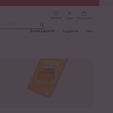
(4.76)
Trusted Shops
Merkliste
Login
Warenkorb
dukt finden ...
Sumi Launch
Angebote
Neu