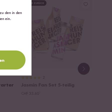
BALD ZURÜCK
 zu den in den
en ein.
en
Loading...
2
tarter
Jasmin Fan Set
5-teilig
¹
CHF 33.60