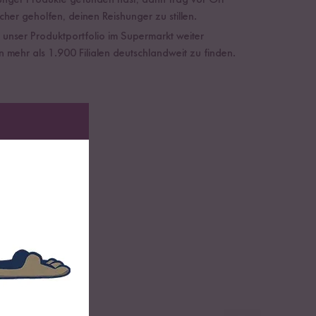
unger Produkte gefunden hast, dann frag vor Ort
icher geholfen, deinen Reishunger zu stillen.
i unser Produktportfolio im Supermarkt weiter
n mehr als 1.900 Filialen deutschlandweit zu finden.