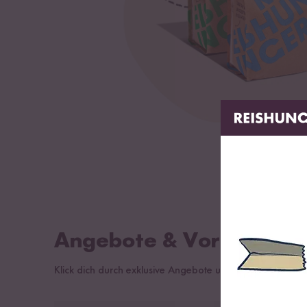
Angebote & Vorteilsset
Klick dich durch exklusive Angebote und bestell dir gan