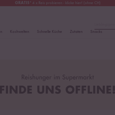
GRATIS
* 4 x Reis probieren - klicke hier! (ohne CH)
chweiz
Alle Zölle & Steuern
inklusive
Lieblingspro
en
Kochwelten
Schnelle Küche
Zutaten
Snacks