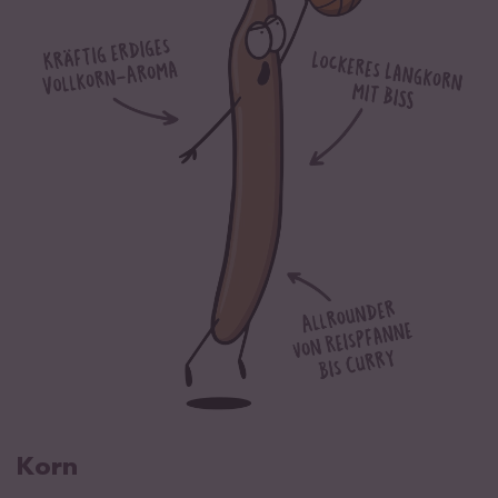
davon Zucker
0,7 g
Eiweiß
9,3 g
Salz
0 g
Reisprodukt aus kontrolliert biologischem Anbau.
Korn