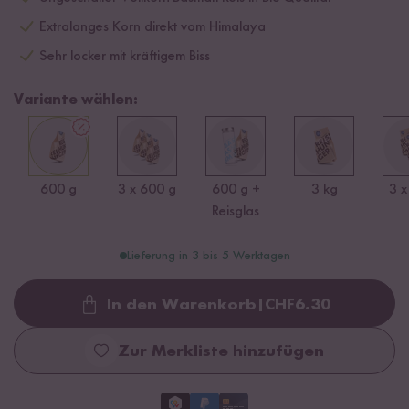
Extralanges Korn direkt vom Himalaya
Sehr locker mit kräftigem Biss
Variante wählen:
600 g
3 x 600 g
600 g +
3 kg
3 x
Reisglas
Lieferung in 3 bis 5 Werktagen
In den Warenkorb
|
CHF
6.30
Loading...
Zur Merkliste hinzufügen