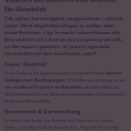
Vollkorn Bio Basmati Reis kaufen:
Ein Überblick
Toll, spitze, hervorragend, ausgezeichnet – einfach
super. Ohne abgehoben klingen zu wollen, aber
unser Naturreis »Typ 3« macht seinem Namen alle
Ehre und hat sich schon an den Lobgesang wie »Oh,
ist der super!« gewöhnt. Ist ja auch irgendwie
verständlich bei dem Geschmack, oder?
Super Qualität
Unser Vollkorn Bio Basmati wächst und gedeiht unter
besten
biologischen Bedingungen
. Wir halten uns dabei gerne an
den
»Code of Practice on Basmati«
, der eine Reihe an
Qualitätsstandards wie Herkunft und maximalen Bruchreisanteil
für Basmati Reis aufstellt.
Geschmack & Verwendung
Er vereint das Beste, was Basmati und Naturreis zu bieten
haben, unser Bio Vollkorn Basmati Reis. Warum? Weil er mit