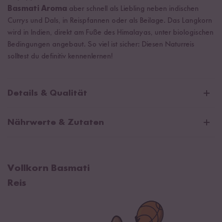
Basmati Aroma
aber schnell als Liebling neben indischen
Currys und Dals, in Reispfannen oder als Beilage. Das Langkorn
wird in Indien, direkt am Fuße des Himalayas, unter biologischen
Bedingungen angebaut. So viel ist sicher: Diesen Naturreis
solltest du definitiv kennenlernen!
Details & Qualität
Artikelnummer
107-600-001
Nährwerte & Zutaten
Inhalt/Größe
600 g
Durchschnittliche Nährwerte pro 100g:
EAN
4260757837830
Öko-Kontrollstelle
DE-ÖKO-005
Brennwert
1508 kJ / 356 kcal
Vollkorn Basmati
Fett
3,2 g
Reis
davon gesättigte Fettsäuren
0,9 g
Kohlenhydrate
71 g