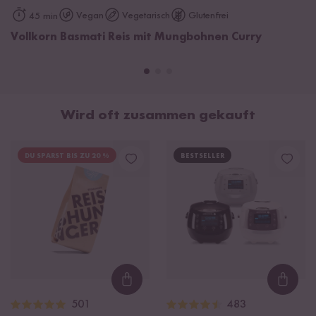
Vegan
Vegetarisch
Glutenfrei
45 min
Vollkorn Basmati Reis mit Mungbohnen Curry
Wird oft zusammen gekauft
DU SPARST BIS ZU 20 %
BESTSELLER
Loading...
Loadi
501
483