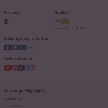
Affiliate
Jobs
Reishunger Magazin
Widerrufsrecht
B2B
Navacopah
Versand
Qualität
Kontaktformular
AGB
Reishunger Gutscheine
Datenschutzerklärung
Ersatzteile
Kontrollstelle: DE-ÖKO-005
Impressum
Zahlungsmöglichkeiten
Soziale Medien
Reishunger Highlights
Basmati Reis
Jasmin Reis