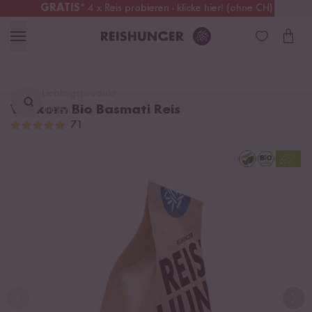
GRATIS
* 4 x Reis probieren - klicke hier! (ohne CH)
Schweiz
Alle Zölle & Steuern
inklusive
Lieblingsprodukt
Vollkorn Bio Basmati Reis
finden ...
71