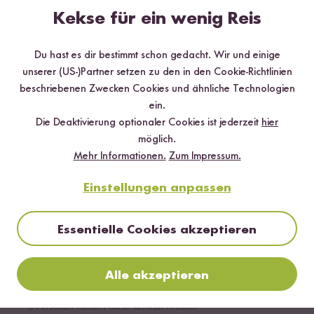
Eric
27.03.2026
Kekse für ein wenig Reis
Geniale Geschmacksrichtung!! Mal was anders. Super
Du hast es dir bestimmt schon gedacht. Wir und einige
lecker 😍
unserer (US-)Partner setzen zu den in den Cookie-Richtlinien
1
Person fand diese Antwort hilfreich
beschriebenen Zwecken Cookies und ähnliche Technologien
ein.
Melden
Die Deaktivierung optionaler Cookies ist jederzeit
hier
möglich.
Mehr Informationen.
Zum Impressum.
Einstellungen anpassen
Marie
18.06.2026
Essentielle Cookies akzeptieren
Auch dieser Becher war wahnsinnig lecker! Super feine
Aromen die man von einem Fertigprofukt, dass nur noch
mit heißem Wasser aufgegossen werden muss, nicht
Alle akzeptieren
erwarten würde.
0
Personen fanden diese Antwort hilfreich