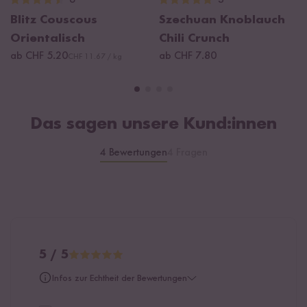
6
3
Vorgekochter Basmati Reis 71,4 %, vorgekochte Linsen 5,7 %,
Zwiebeln 5,7 %, Salz, Sonnenblumenöl, Karotten 2 %, geröstete
Blitz Couscous
Szechuan Knoblauch
Sonnenblumenkerne 1,4 %,
Molkenerzeugnis
, rote Paprika
Orientalisch
Chili Crunch
0,8 %, Zucker, Koriander, Glukosesirup, Zimt, Ingwer, Petersilie,
ab CHF 5.20
ab CHF 7.80
CHF 11.67 / kg
Kurkuma,
Milcheiweiß
, Knoblauch 0,1%, Paprikapulver, Minze
0,1 %, Kreuzkümmel, natürliche Aromen.
Kann Spuren von Gluten, Ei, Sojabohnen, Schalenfrüchten und
Das sagen unsere Kund:innen
Senf enthalten.
4 Bewertungen
4 Fragen
5 / 5
Infos zur Echtheit der Bewertungen