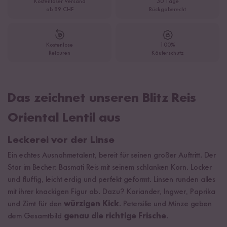
Kostenloser Versand
30 Tage
ab 89 CHF
Rückgaberecht
Kostenlose
100%
Retouren
Käuferschutz
Das zeichnet unseren Blitz Reis
Oriental Lentil aus
Leckerei vor der Linse
Ein echtes Ausnahmetalent, bereit für seinen großer Auftritt. Der
Star im Becher: Basmati Reis mit seinem schlanken Korn. Locker
und fluffig, leicht erdig und perfekt geformt. Linsen runden alles
mit ihrer knackigen Figur ab. Dazu? Koriander, Ingwer, Paprika
und Zimt für den
würzigen Kick
. Petersilie und Minze geben
dem Gesamtbild
genau die richtige Frische
.