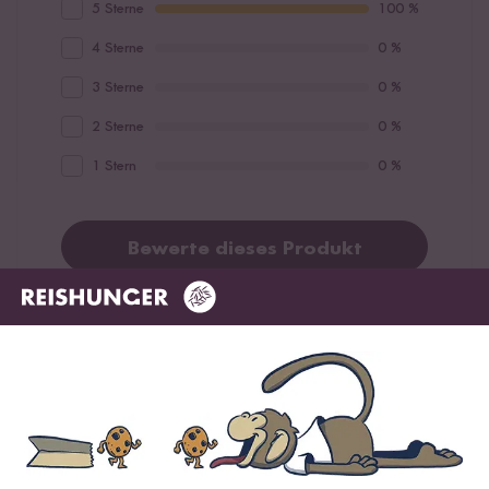
5 Sterne
100 %
4 Sterne
0 %
3 Sterne
0 %
2 Sterne
0 %
1 Stern
0 %
Bewerte dieses Produkt
Hilfreichste
Neueste
Höchste Bewertung
Niedrigste Bewertung