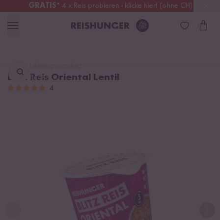
GRATIS
* 4 x Reis probieren - klicke hier! (ohne CH)
Schweiz
Alle Zölle & Steuern
inklusive
Lieblingsprodukt
Blitz Reis Oriental Lentil
finden ...
4