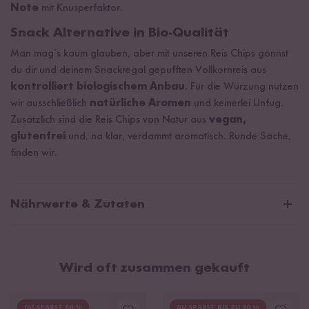
Note
mit Knusperfaktor.
Snack Alternative in Bio-Qualität
Man mag’s kaum glauben, aber mit unseren Reis Chips gönnst
du dir und deinem Snackregal gepufften Vollkornreis aus
kontrolliert biologischem Anbau
. Für die Würzung nutzen
wir ausschließlich
natürliche Aromen
und keinerlei Unfug.
Zusätzlich sind die Reis Chips von Natur aus
vegan,
glutenfrei
und, na klar, verdammt aromatisch. Runde Sache,
finden wir.
Nährwerte & Zutaten
Durchschnittliche Nährwerte pro 100g/ml:
Brennwert
1690 kJ / 400 kcal
Wird oft zusammen gekauft
Fett
6,6 g
davon gesättigte Fettsäuren
1,1 g
DU SPARST 50 %
DU SPARST BIS ZU 20 %