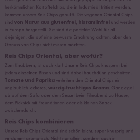
Ernte getrocknet und anschließend gepoppt. Im Gegensatz zu
herkömmlichen Kartoffelchips, die in Industrieöl frittiert werden,
kommen unsere Reis Chips gepufft. Die veganen Oriental Chips
sind
von Natur aus glutenfrei, histamiinfrei
und werden
in Europa hergestellt. Sie sind die perfekte Wahl für all
diejenigen, die auf eine bewusste Ernährung achten, aber den
Genuss von Chips nicht missen möchten.
Reis Chips Oriental, aber wofür?
Zum Knabbern, ist doch klar! Unsere Reis Chips knuspern bei
jedem einzelnen Bissen und sind dabei hauchdünn geschnitten.
Tomate und Paprika
verleihen den Oriental Chips ein
unglaublich leckeres,
würzig-fruchtiges Aroma
. Ganz egal
ob auf dem Sofa oder dem Sessel beim Filmabend zu Hause,
dem Picknick mit Freund:innen oder als kleinen Snack
zwischendurch.
Reis Chips kombinieren
Unsere Reis Chips Oriental sind schön leicht, super knusprig und
verdammt aromatisch. Nicht nur allein, sondern auch in