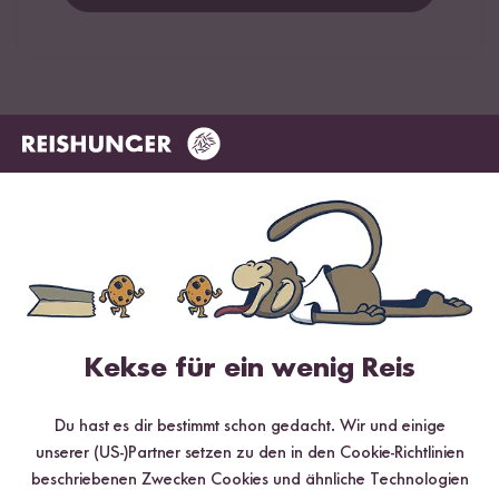
Hilfreichste
Neueste
Höchste Bewertung
Niedrigste Bewertung
Melanie Fritz
21.10.2025
sehr lecker und knusprig... immer wieder...
0
Personen fanden diese Antwort hilfreich
Kekse für ein wenig Reis
Melden
Du hast es dir bestimmt schon gedacht. Wir und einige
unserer (US-)Partner setzen zu den in den Cookie-Richtlinien
beschriebenen Zwecken Cookies und ähnliche Technologien