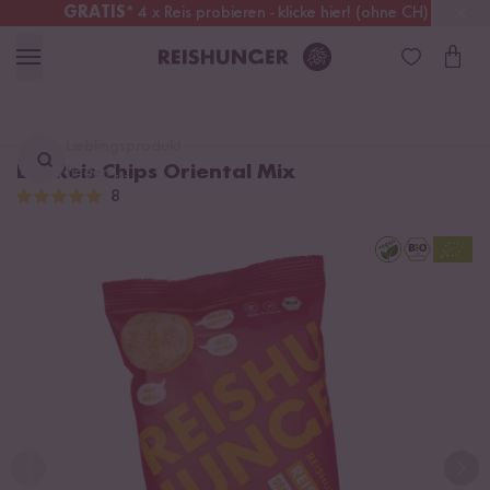
GRATIS
* 4 x Reis probieren - klicke hier! (ohne CH)
Schweiz
Alle Zölle & Steuern
inklusive
Lieblingsprodukt
Bio Reis Chips Oriental Mix
finden ...
8