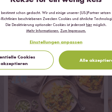
r bestimmt schon gedacht. Wir und einige unserer (US-)Partner setzen
-Richtlinien beschriebenen Zwecken Cookies und ähnliche Technologi
Die Deaktivierung optionaler Cookies ist jederzeit
hier
möglich.
Mehr Informationen.
Zum Impressum.
Das kannst du damit kochen
Einstellungen anpassen
entielle Cookies
Alle akzeptier
akzeptieren