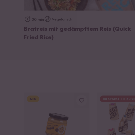
zum Rezept
Vegetarisch
30 min
Bratreis mit gedämpftem Reis (Quick
Fried Rice)
NEU
DU SPARST BIS ZU 2