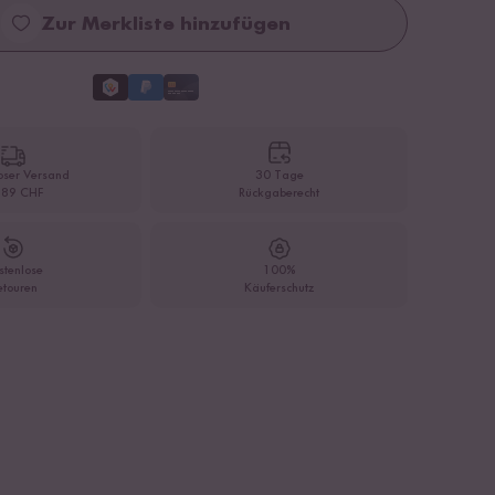
Zur Merkliste hinzufügen
oser Versand
30 Tage
 89 CHF
Rückgaberecht
stenlose
100%
etouren
Käuferschutz