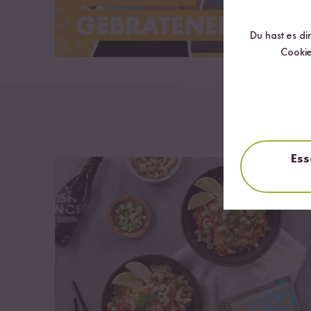
Du hast es di
Cookie
Ess