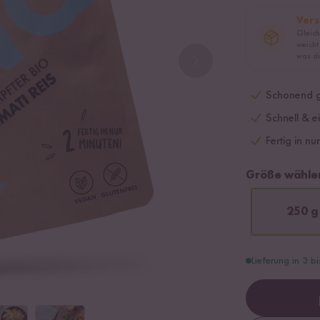
Vers
Gleich
weicht
was du
Schonend g
Schnell & e
Fertig in nu
Größe wähle
250 g
Lieferung in 3 b