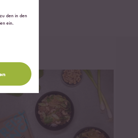
 zu den in den
en ein.
en