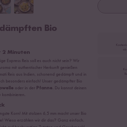
edämpften Bio
Kostenl
ab
ur 2 Minuten
ge Express Reis soll es auch nicht sein? Wir
 Aroma mit authentischer Herkunft genießen
Ko
mati Reis aus Indien, schonend gedämpft und in
R
auch besonders einfach! Unser gedämpfter Bio
owelle
oder in der
Pfanne
. Du kannst deinen
ce kombinieren.
ck
ngste Korn! Mit stolzen 6,5 mm macht unser Bio
hre! Wieso erzählen wir dir das? Ganz einfach.