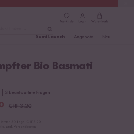
(4.76)
Trusted Shops
Merkliste
Login
Warenkorb
dukt finden ...
Sumi Launch
Angebote
Neu
pfter Bio Basmati
3 beantwortete Fragen
0
CHF
3.20
r letzten 30 Tage:
CHF 3.20
ölle, zzgl. Versandkosten