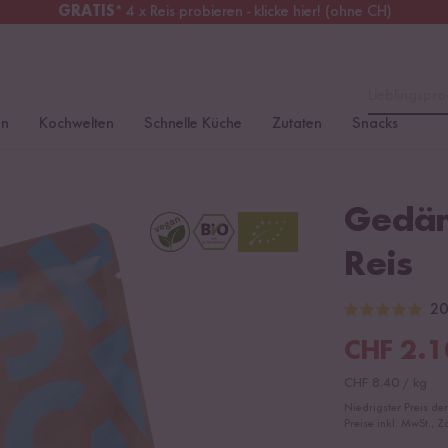
GRATIS
* 4 x Reis probieren - klicke hier! (ohne CH)
chweiz
Alle Zölle & Steuern
inklusive
Lieblingspro
en
Kochwelten
Schnelle Küche
Zutaten
Snacks
Gedäm
Reis
20
CHF
2.1
CHF
8.40
/
kg
Niedrigster Preis de
Preise inkl. MwSt., Z