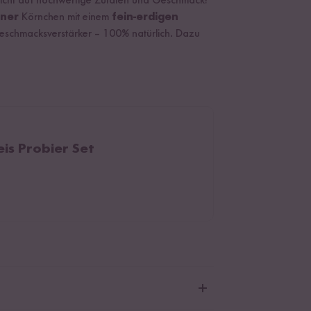
d nicht auf hochwertige Zutaten und Geschmack!
iner
Körnchen mit einem
fein-erdigen
Geschmacksverstärker – 100% natürlich. Dazu
is Probier Set