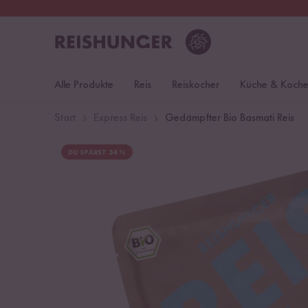
30 Tage
Rückgaberecht
S
Alle Produkte
Reis
Reiskocher
Küche & Koch
Start
Express Reis
Gedämpfter Bio Basmati Reis
DU SPARST 34 %