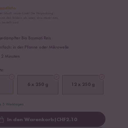
andinfo
er Inhalt, neuer Look! Die Verpackung
 von den Bildern ab, aber: drin steckt das,
 bestellt hast.
edämpfter Bio Basmati Reis
infach: in der Pfanne oder Mikrowelle
r 2 Minuten
n:
6 x 250 g
12 x 250 g
is 5 Werktagen
In den Warenkorb
|
CHF
2.10
Loading...