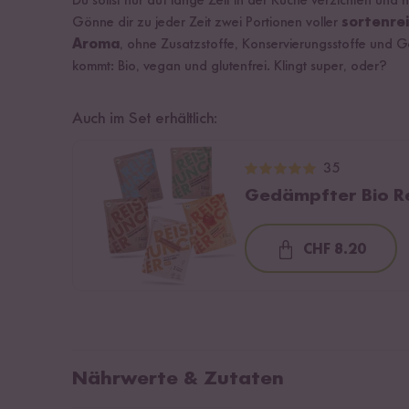
Du sollst nur auf lange Zeit in der Küche verzichten un
Gönne dir zu jeder Zeit zwei Portionen voller
sortenre
Aroma
, ohne Zusatzstoffe, Konservierungsstoffe und 
kommt: Bio, vegan und glutenfrei. Klingt super, oder?
Auch im Set erhältlich:
35
Gedämpfter Bio Re
CHF 8.20
Loading...
Nährwerte & Zutaten