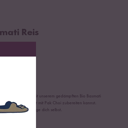
mati Reis
ep by Step wie du mit unserem gedämpften Bio Basmati
keres One Pot Gericht mit Pak Choi zubereiten kannst.
in Problem! Überzeuge dich selbst.