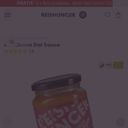
GRATIS
* 4 x Reis probieren - klicke hier! (ohne CH)
Schweiz
Alle Zölle & Steuern
inklusive
Lieblingsprodukt
Bio Chana Dal Sauce
finden ...
16