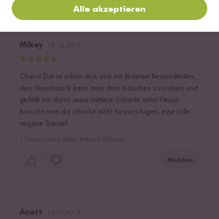
Alle akzeptieren
Mikey
18.12.2019
Chana Dal ist schön dick und mit festeren Bestandteilen,
den Geschmack kann man dem Indischen zuordnen und
gefällt mir durch seine mittlere Schärfe sehr! Fleisch
braucht man da absolut nicht hinzuzufügen, eine tolle
vegane Sauce!
1
Person fand diese Antwort hilfreich
Melden
Anett
12.10.2019