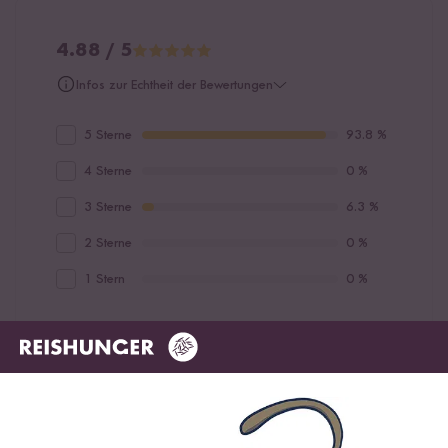
4.88 / 5
Infos zur Echtheit der Bewertungen
5 Sterne
93.8 %
4 Sterne
0 %
3 Sterne
6.3 %
2 Sterne
0 %
1 Stern
0 %
Bewerte dieses Produkt