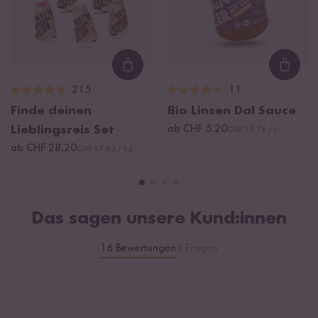
Loading...
Loadi
215
11
Finde deinen
Bio Linsen Dal Sauce
Lieblingsreis Set
ab CHF 5.20
CHF 15.76 / L
ab CHF 28.20
CHF 17.63 / kg
Das sagen unsere Kund:innen
16 Bewertungen
4 Fragen