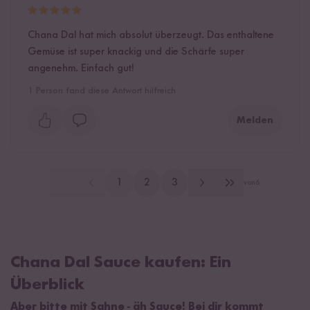
Chana Dal hat mich absolut überzeugt. Das enthaltene
Gemüse ist super knackig und die Schärfe super
angenehm. Einfach gut!
1
Person fand diese Antwort hilfreich
Melden
1
2
3
von
6
Chana Dal Sauce kaufen: Ein
Überblick
Aber bitte mit Sahne - äh Sauce! Bei dir kommt