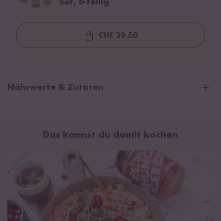
Set, 6-teilig
CHF 29.50
Loading...
Nährwerte & Zutaten
Durchschnittliche Nährwerte pro 100ml:
Brennwert
624 kJ / 148 kcal
Das kannst du damit kochen
Fett
3,1 g
davon gesättigte Fettsäuren
1,8 g
Kohlenhydrate
24 g
davon Zucker
17 g
Eiweiß
3,7 g