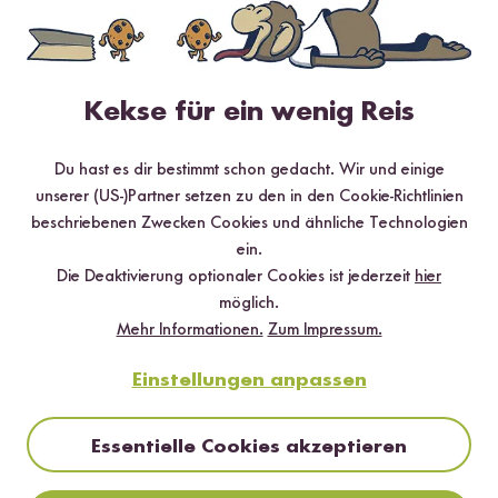
Hilfreichste
Neueste
Höchste Bewertung
Niedrigste Bewertung
Kekse für ein wenig Reis
Jessica
08.07.2020
Du hast es dir bestimmt schon gedacht. Wir und einige
unserer (US-)Partner setzen zu den in den Cookie-Richtlinien
Die Soße finde ich richtig lecker, gut abgeschmeckt mit
beschriebenen Zwecken Cookies und ähnliche Technologien
ein bisschen Gemüse zum beißen drin. Besonders gut zu
ein.
Basmatireis. Bei mir reicht ein Glas für zwei volle Teller
Die Deaktivierung optionaler Cookies ist jederzeit
hier
mit Reis, und sie schmeckt ohne was dran zu machen
möglich.
echt top für ne schnelle Mahlzeit. Ich denke man könnte
Mehr Informationen.
Zum Impressum.
sie mit Kichererbsen oder sowas noch erweitern, wenn
man mag. Ich werde definitiv noch einige Gläser
Einstellungen anpassen
bestellen!
1
Person fand diese Antwort hilfreich
Essentielle Cookies akzeptieren
Melden