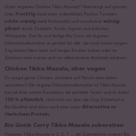
Unser veganes Chicken Tikka Masala? Überzeugt auf ganzer
Linie.
Fruchtig
dank einer ordentlichen Portion Tomaten,
schön cremig
dank Kokosmilch und wunderbar
würzig-
pikant
durch Zwiebeln, Knobi, Ingwer und indischer
Würzpaste. Das fix und fertige Bio Curry mit veganer
Hähnchenalternative ist perfekt für alle, die nach einem langen
Tag keinen Nerv mehr auf langes Kochen haben oder im
Zeitstress eine warme und vor allem leckere Mahlzeit schätzen.
Chicken Tikka Masala, aber vegan
Du magst gerne Chicken, möchtest auf Fleisch aber lieber
verzichten? Die vegane Hähnchenalternative im Tikka Masala
hat mit ihrer zarten Konsistenz die perfekte Textur und ist dabei
100 % pflanzlich
. Und nicht nur das: die Soja Schnetzel in
Bio-Qualität sind dazu noch eine super
Alternative zu
tierischem Protein.
Bio Quick Curry Tikka Masala zubereiten
Veganes Tikka Masala in 3, 2, 1 ... die Zubereitung unseres Bio