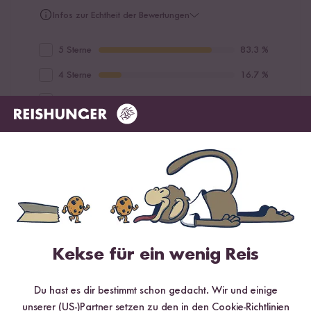
Infos zur Echtheit der Bewertungen
5 Sterne
83.3 %
4 Sterne
16.7 %
3 Sterne
0 %
2 Sterne
0 %
1 Stern
0 %
Bewerte dieses Produkt
Kekse für ein wenig Reis
Du hast es dir bestimmt schon gedacht. Wir und einige
Hilfreichste
Neueste
Höchste Bewertung
Niedrigste Bewertung
unserer (US-)Partner setzen zu den in den Cookie-Richtlinien