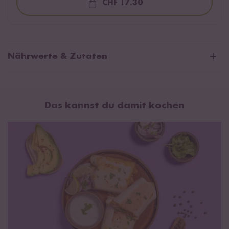
CHF 17.30
Loading...
Nährwerte & Zutaten
Durchschnittliche Nährwerte pro 100g:
Brennwert
491 kJ / 118 kcal
Das kannst du damit kochen
Fett
5,9 g
davon gesättigte Fettsäuren
3,4 g
Kohlenhydrate
9,6 g
davon Zucker
6,7 g
Eiweiß
5 g
Salz
2 g
Zutaten:
Wasser, Tomaten* 19 %, Kokosmilch* 17 %
(Kokosnussextrakt*, Wasser), Zwiebeln*,
Sojaeiweißerzeugnis
*