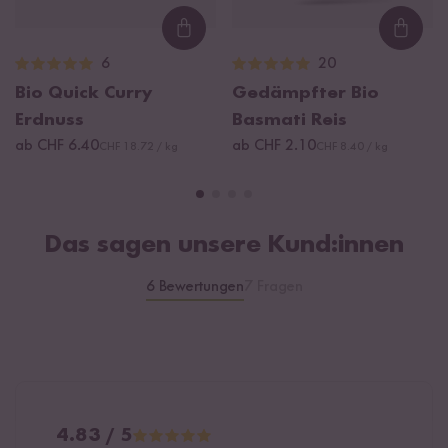
Loading...
Loadi
6
20
Bio Quick Curry
Gedämpfter Bio
Erdnuss
Basmati Reis
ab CHF 6.40
ab CHF 2.10
CHF 18.72 / kg
CHF 8.40 / kg
Das sagen unsere Kund:innen
6 Bewertungen
7 Fragen
4.83 / 5