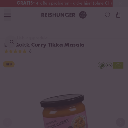
GRATIS
* 4 x Reis probieren - klicke hier! (ohne CH)
Schweiz
Alle Zölle & Steuern
inklusive
Lieblingsprodukt
Bio Quick Curry Tikka Masala
finden ...
6
NEU