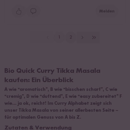
Melden
1
2
Bio Quick Curry Tikka Masala
kaufen: Ein Überblick
A wie “aromatisch”, B wie “bisschen scharf”, C wie
“cremig”, D wie “duftend”, E wie “easy zubereitet” F
wie... ja ok, reicht! Im Curry Alphabet zeigt sich
unser Tikka Masala von seiner allerbesten Seite –
für optimalen Genuss von A bis Z.
Zutaten & Verwendung