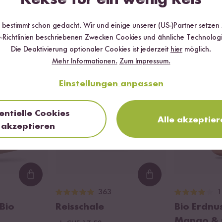
r bestimmt schon gedacht. Wir und einige unserer (US-)Partner setzen
Wird oft zusammen gekauft
-Richtlinien beschriebenen Zwecken Cookies und ähnliche Technologi
Die Deaktivierung optionaler Cookies ist jederzeit
hier
möglich.
Mehr Informationen.
Zum Impressum.
 %
BESTSELLER
Einstellungen anpassen
entielle Cookies
Alle akzeptier
akzeptieren
Loading...
Loading...
363
1
Bio
Reisschale
Bio Erdnu
Mango & C