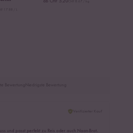
ab CHF 5.20
CHF 8.67 / kg
F 17.88 / L
te Bewertung
Niedrigste Bewertung
Verifizierter Kauf
uss und passt perfekt zu Reis oder auch Naan-Brot.