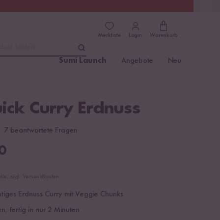
(4.76)
Trusted Shops
Merkliste
Login
Warenkorb
dukt finden ...
Sumi Launch
Angebote
Neu
ick Curry Erdnuss
7 beantwortete Fragen
0
ölle, zzgl. Versandkosten
htiges Erdnuss Curry mit Veggie Chunks
n, fertig in nur 2 Minuten