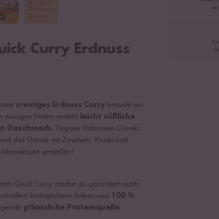
Kostenl
ab
Ko
uick Curry Erdnuss
R
dammt
cremiges Erdnuss Curry
braucht nur
 nussigen Noten verleiht
leicht süßliche
en Geschmack
. Vegane Hähnchen Chunks
 wird das Ganze mit Zwiebeln, Knobi und
les Abendessen genießen!
rem Quick Curry machst du garantiert nichts
kontrolliert biologischem Anbau und
100 %
ragende
pflanzliche Proteinquelle
.