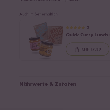
Bewusster Genuss ohne Kompromisse!
Auch im Set erhältlich:
3
Quick Curry Lunch 
CHF 17.30
Loading...
Nährwerte & Zutaten
Durchschnittliche Nährwerte pro 100g:
Zut
(Kok
Brennwert
702 kJ / 169 kcal
Zwi