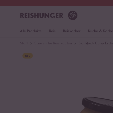
30 Tage
Rückgaberecht
S
Alle Produkte
Reis
Reiskocher
Küche & Koch
Start
Saucen für Reis kaufen
Bio Quick Curry Erdn
NEU