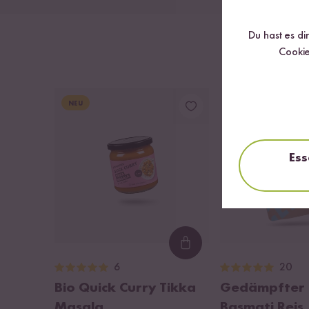
Du hast es di
Cookie
NEU
DU SPARST BIS ZU 38
Ess
Loading...
6
20
Bio Quick Curry Tikka
Gedämpfter 
Masala
Basmati Reis