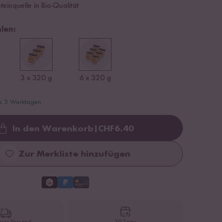
einquelle in Bio-Qualität
len:
3 x 320 g
6 x 320 g
is 5 Werktagen
In den Warenkorb
|
CHF
6.40
Loading...
Zur Merkliste hinzufügen