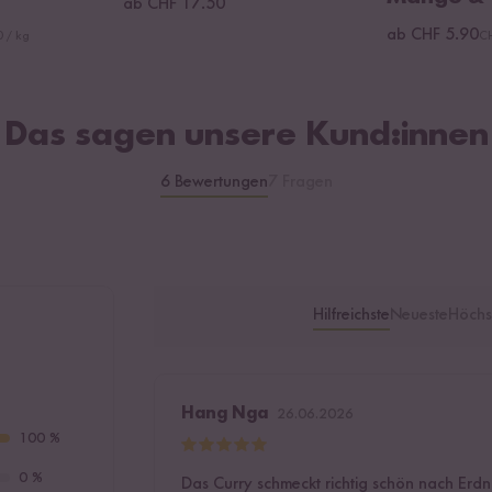
ab CHF 17.50
ab CHF 5.90
 / kg
CH
Das sagen unsere Kund:innen
6 Bewertungen
7 Fragen
Hilfreichste
Neueste
Höchs
Hang Nga
26.06.2026
100 %
0 %
Das Curry schmeckt richtig schön nach Erdn