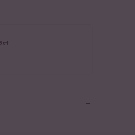
Set
aten:
Wasser, Kokosmilch* 21 %
osnussextrakt*, Wasser),
Erdnussmus
* 10 %,
ebeln*, Mangomark*,
Sojaerzeugnis
* 6 %,