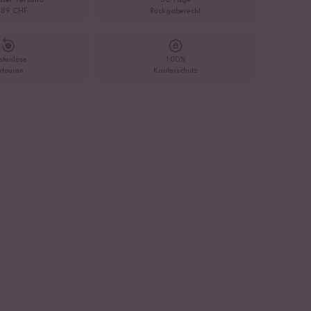
oser Versand
30 Tage
 89 CHF
Rückgaberecht
stenlose
100%
etouren
Käuferschutz