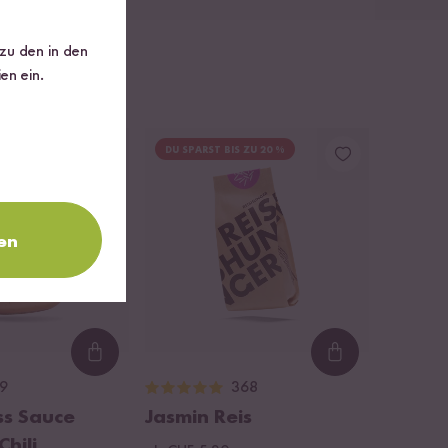
 zu den in den
en ein.
DU SPARST BIS ZU 20 %
en
Loading...
Loading...
9
368
ss Sauce
Jasmin Reis
hili