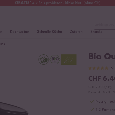
GRATIS
* 4 x Reis probieren - klicke hier! (ohne CH)
chweiz
Alle Zölle & Steuern
inklusive
Lieblingspro
en
Kochwelten
Schnelle Küche
Zutaten
Snacks
uss
Bio Qu
6
CHF
6.4
CHF
20.00
/
kg
Preise inkl. MwSt., Z
Nussig-fruc
1-2 Portione