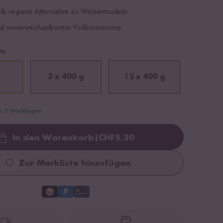
 & vegane Alternative zu Weizennudeln
mit unverwechselbarem Vollkornaroma
n:
3 x 400 g
12 x 400 g
is 5 Werktagen
In den Warenkorb
|
CHF
5.20
Loading...
Zur Merkliste hinzufügen