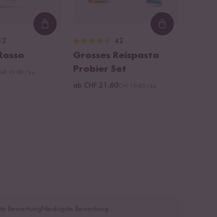
Loading...
Loading...
12
42
Rosso
Grosses Reispasta
Probier Set
HF 19.00 / kg
ab CHF 21.60
CHF 10.80 / kg
te Bewertung
Niedrigste Bewertung