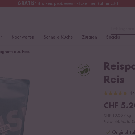
GRATIS
* 4 x Reis probieren - klicke hier! (ohne CH)
chweiz
Alle Zölle & Steuern
inklusive
Lieblingspro
en
Kochwelten
Schnelle Küche
Zutaten
Snacks
ghetti aus Reis
Reisp
Reis
44
CHF
5.2
CHF
13.00
/
kg
Preise inkl. MwSt., Z
Original it