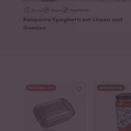
zum Rezept
Vegan
Vegetarisch
30 min
Reispasta Spaghetti mit Linsen und
Gemüse
DU SPARST 15 %
HIGH PROTEIN