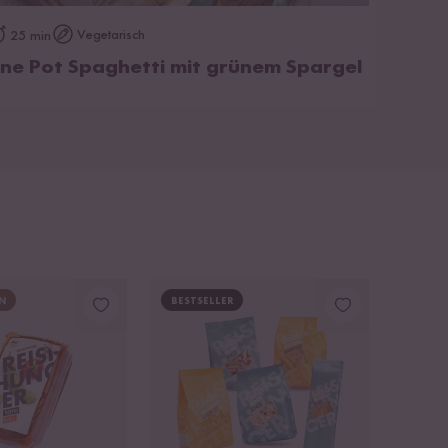
zum Rezept
Vegetarisch
25 min
ne Pot Spaghetti mit grünem Spargel
N
BESTSELLER