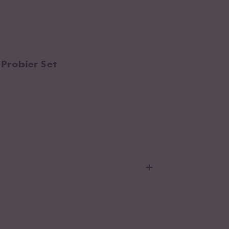
 Probier Set
korn Reismehl. Kann Spuren von
Soja
alten.
rschiede in der Farbgebung unserer Pasta sind