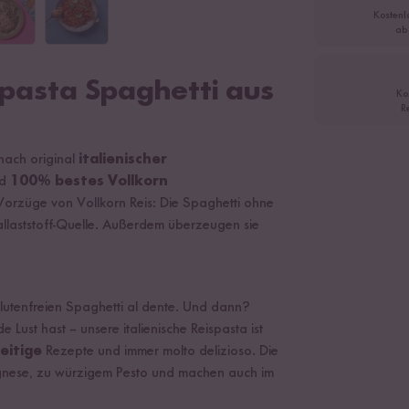
Kostenl
ab
spasta Spaghetti aus
Ko
R
 nach original
italienischer
nd
100% bestes Vollkorn
Vorzüge von Vollkorn Reis: Die Spaghetti ohne
allaststoff-Quelle. Außerdem überzeugen sie
lutenfreien Spaghetti al dente. Und dann?
ust hast – unsere italienische Reispasta ist
seitige
Rezepte und immer molto delizioso. Die
ognese, zu würzigem Pesto und machen auch im