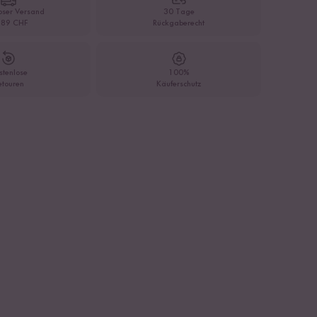
oser Versand
30 Tage
 89 CHF
Rückgaberecht
stenlose
100%
etouren
Käuferschutz