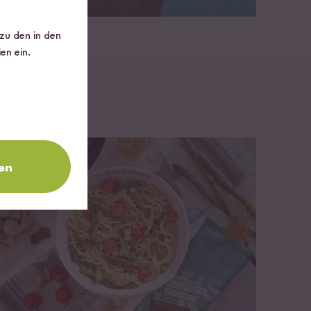
 zu den in den
en ein.
en