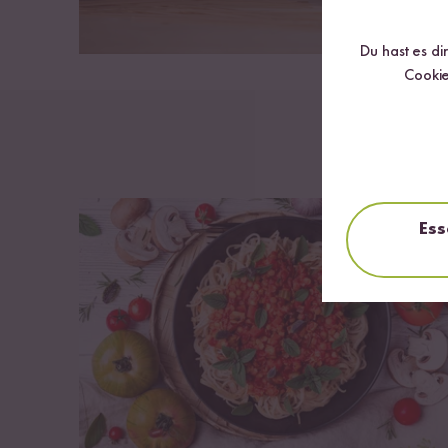
Du hast es di
Cookie
Ess