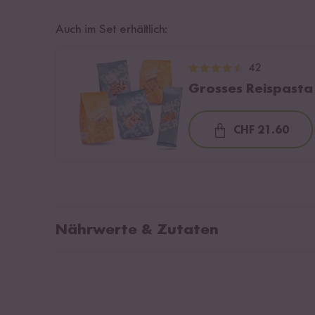
Auch im Set erhältlich:
42
Grosses Reispasta
CHF 21.60
Loading...
Nährwerte & Zutaten
Durchschnittliche Nährwerte pro 100g:
Voll
enth
Brennwert
1554 kJ / 367 kcal
Unte
Fett
1,9 g