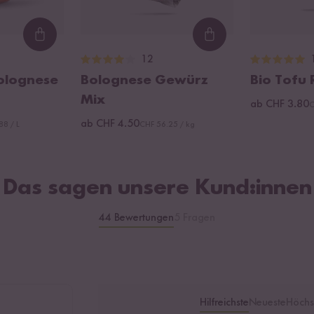
Loading...
Loading...
12
olognese
Bolognese Gewürz
Bio Tofu 
Mix
ab CHF 3.80
C
ab CHF 4.50
88 / L
CHF 56.25 / kg
Das sagen unsere Kund:innen
44 Bewertungen
5 Fragen
Hilfreichste
Neueste
Höchs