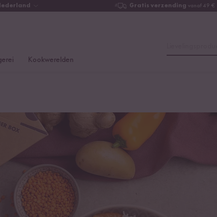
Nederland
Gratis verzending
vanaf 49 €
Lievelingsproduc
erei
Kookwerelden