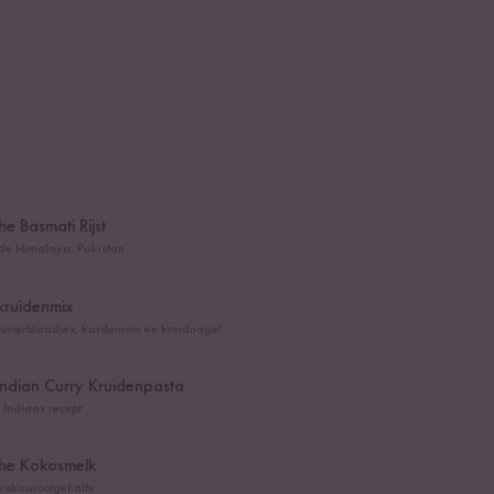
he Basmati Rijst
 de Himalaya, Pakistan
tkruidenmix
laurierblaadjes, kardemom en kruidnagel
ndian Curry Kruidenpasta
 Indiaas recept
che Kokosmelk
kokosnootgehalte