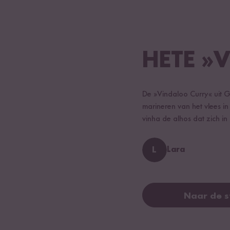
HETE »
De »Vindaloo Curry« uit Go
marineren van het vlees i
vinha de alhos dat zich in
L
Lara
Naar de 