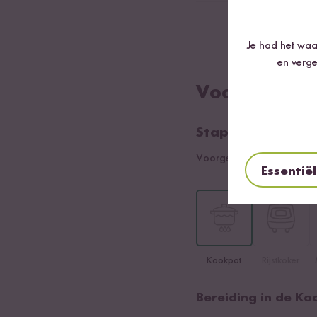
Naar smaak yog
Je had het waar
en verge
Voorbereidi
Stap 01
Voorgeselecteerde soort:
Essentië
Kookpot
Rijstkoker
Bereiding in de Ko