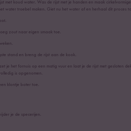
rijst met koud water. Was de rijst met je handen en maak cirkelvormi
het water troebel maken. Giet nu het water af en herhaal dit proces tot 
pot.
 voeg zout naar eigen smaak toe.
 weken.
ste stand en breng de rijst aan de kook.
et je het fornuis op een matig vuur en laat je de rijst met gesloten 
volledig is opgenomen.
n klontje boter toe.
ijder je de specerijen.