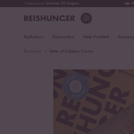
Retourneren
binnen 30 dagen
Rijstkokers
Rijstsoorten
Hele Variëteit
Keukeng
Recepten
Hete »Vindaloo Curry«