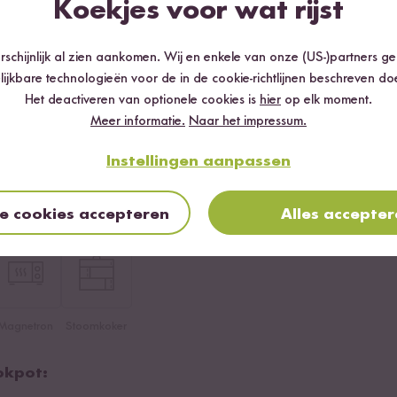
Koekjes voor wat rijst
hurt
schijnlijk al zien aankomen. Wij en enkele van onze (US-)partners g
lijkbare technologieën voor de in de cookie-richtlijnen beschreven do
Het deactiveren van optionele cookies is
hier
op elk moment.
ng
Meer informatie.
Naar het impressum.
Instellingen aanpassen
Basmati Rijst
le cookies accepteren
Alles accepte
Magnetron
Stoomkoker
okpot: