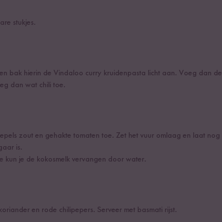
are stukjes.
 en bak hierin de Vindaloo curry kruidenpasta licht aan. Voeg dan de
eg dan wat chili toe.
epels zout en gehakte tomaten toe. Zet het vuur omlaag en laat no
aar is.
sie kun je de kokosmelk vervangen door water.
oriander en rode chilipepers. Serveer met basmati rijst.