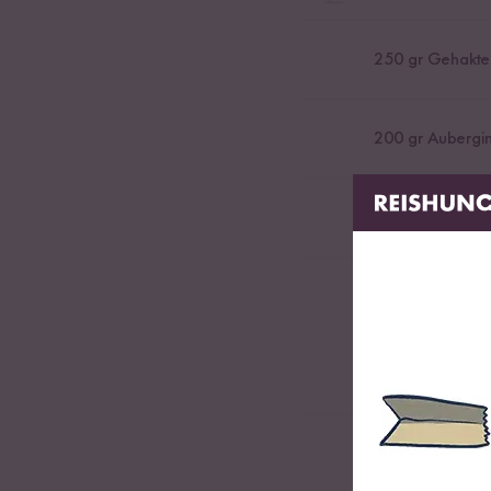
250
gr Gehakte
200
gr Aubergi
2
-
3
Aardappele
1
Rode paprika
1
Rode chilipepe
Koriander