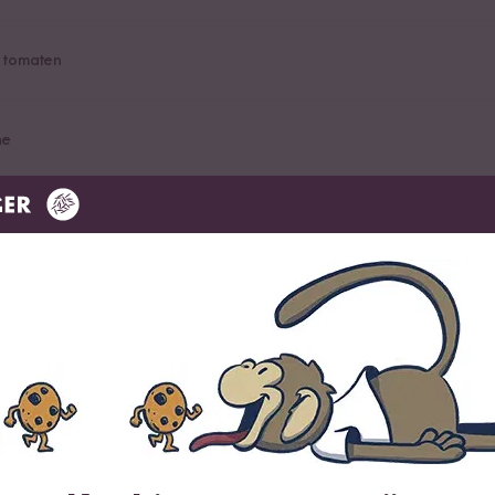
 tomaten
ne
n
r