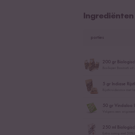
Ingrediënten
porties
200
gr Biologisc
Bio-Super Basmati uit
5
gr Indiase Rijs
Rijstkruidenmix met 
50
gr Vindaloo I
Volgens een origineel
250
ml Biologis
Extra romig met 50% 