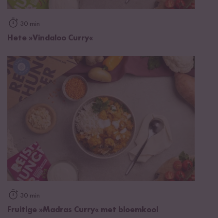
30 min
Hete »Vindaloo Curry«
30 min
Fruitige »Madras Curry« met bloemkool