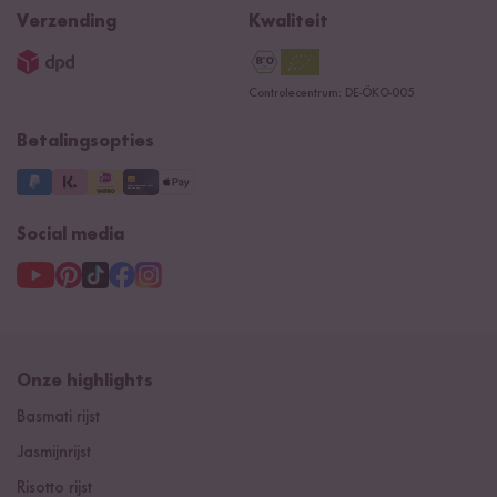
Newsletter
Privacy
Reishunger lexicon
Verzending
Kwaliteit
Impressum
Contacteer ons
Controlecentrum: DE-ÖKO-005
Betalingsopties
Social media
Onze highlights
Basmati rijst
Jasmijnrijst
Risotto rijst