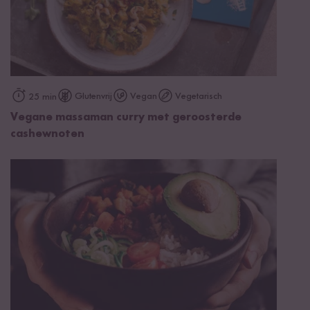
Glutenvrij
Vegan
Vegetarisch
25 min
Vegane massaman curry met geroosterde
cashewnoten