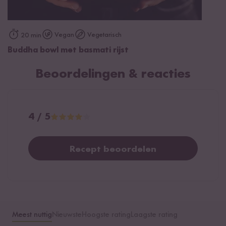
Vegan
Vegetarisch
20 min
Buddha bowl met basmati rijst
Beoordelingen & reacties
4 / 5
Recept beoordelen
Meest nuttig
Nieuwste
Hoogste rating
Laagste rating