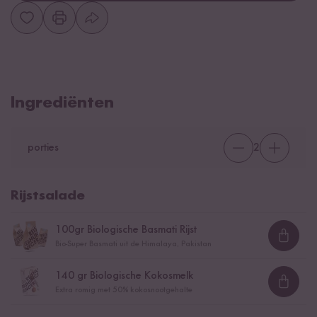
Ingrediënten
porties
2
Rijstsalade
100
gr Biologische Basmati Rijst
Loadi
Bio-Super Basmati uit de Himalaya, Pakistan
140
gr Biologische Kokosmelk
Loadi
Extra romig met 50% kokosnootgehalte