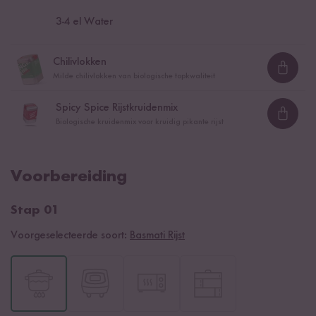
3
-
4
el Water
Chilivlokken
Loadi
Milde chilivlokken van biologische topkwaliteit
Spicy Spice Rijstkruidenmix
Loadi
Biologische kruidenmix voor kruidig pikante rijst
Voorbereiding
Stap 01
Voorgeselecteerde soort:
Basmati Rijst