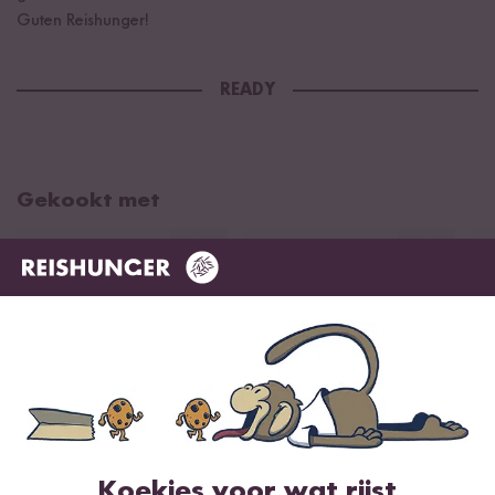
Guten Reishunger!
READY
Gekookt met
Loading...
Loading
501
222
Koekjes voor wat rijst