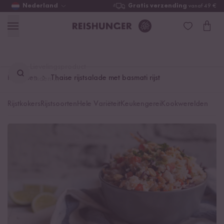
Nederland
Gratis verzending
vanaf 49 €
Lievelingsproduct
Recepten
Thaise rijstsalade met basmati rijst
vinden ...
Rijstkokers
Rijstsoorten
Hele Variëteit
Keukengerei
Kookwerelden