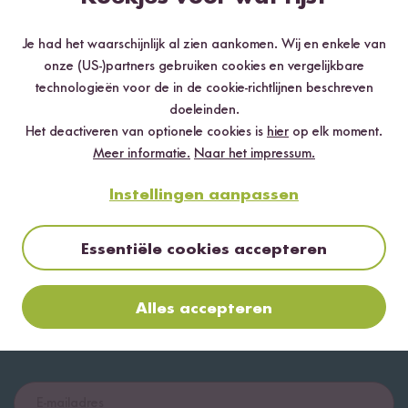
Biologische Basmati
Biologische
P
Rijst
Kokosmelk
va
Je had het waarschijnlijk al zien aankomen. Wij en enkele van
vanaf 4,99 €
vanaf 1,99 €
8,32 € / kg
7,96 € / L
onze (US-)partners gebruiken cookies en vergelijkbare
technologieën voor de in de cookie-richtlijnen beschreven
doeleinden.
Het deactiveren van optionele cookies is
hier
op elk moment.
Recepten per e-mail ontvangen
Meer informatie.
Naar het impressum.
Instellingen aanpassen
Essentiële cookies accepteren
Alles accepteren