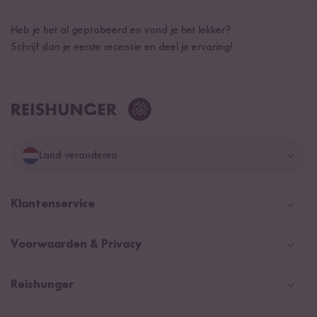
Heb je het al geprobeerd en vond je het lekker?
Schrijf dan je eerste recensie en deel je ervaring!
Land veranderen
Duitsland
Klantenservice
Zwitserland
Help Center (FAQ)
Voorwaarden & Privacy
Oostenrijk
Verzendingsinformatie
Retourneren
Betaalmethoden
Nederland
Reishunger
Algemene verkoopvoorwaarden
Recepten
NIEUW