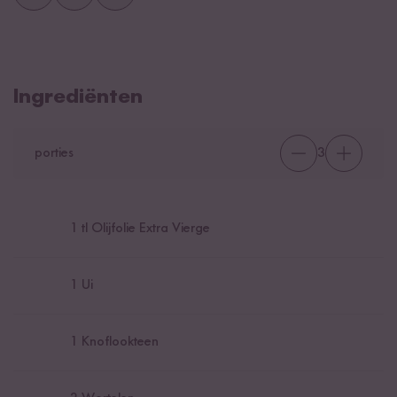
Ingrediënten
porties
3
1
tl Olijfolie Extra Vierge
1
Ui
1
Knoflookteen