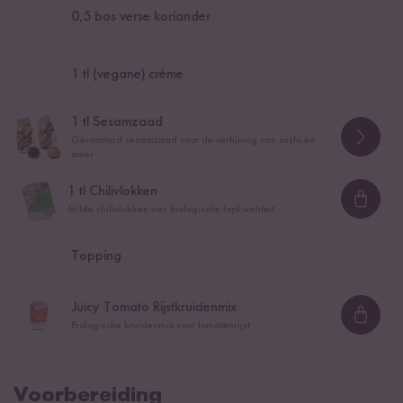
0,5
bos verse koriander
1
tl (vegane) créme
1
tl Sesamzaad
Geroosterd sesamzaad voor de verfijning van sushi en
meer
1
tl Chilivlokken
Loadi
Milde chilivlokken van biologische topkwaliteit
Topping
Juicy Tomato Rijstkruidenmix
Loadi
Biologische kruidenmix voor tomatenrijst
Voorbereiding