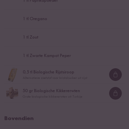
1
tl Paprikapoeder
1
tl Oregano
1
tl Zout
1
tl Zwarte Kampot Peper
0,5
tl Biologische Rijstsiroop
Loadi
Alternatieve zoetstof voor kristalsuiker uit rijst
50
gr Biologische Kikkererwten
Loadi
Grote biologische kikkererwten uit Turkije
Bovendien