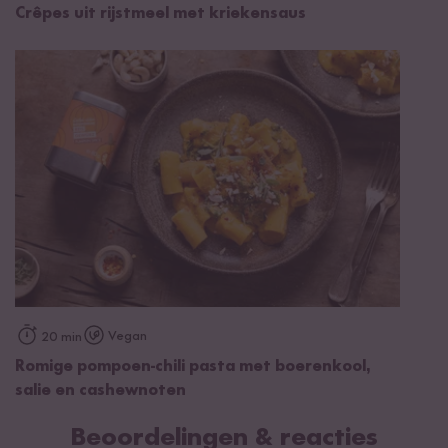
Crêpes uit rijstmeel met kriekensaus
Vegan
20 min
Romige pompoen-chili pasta met boerenkool,
salie en cashewnoten
Beoordelingen & reacties