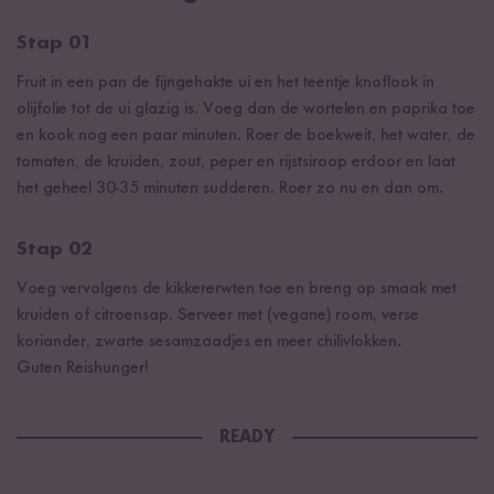
Stap 01
Fruit in een pan de fijngehakte ui en het teentje knoflook in
olijfolie tot de ui glazig is. Voeg dan de wortelen en paprika toe
en kook nog een paar minuten. Roer de boekweit, het water, de
tomaten, de kruiden, zout, peper en rijstsiroop erdoor en laat
het geheel 30-35 minuten sudderen. Roer zo nu en dan om.
Stap 02
Voeg vervolgens de kikkererwten toe en breng op smaak met
kruiden of citroensap. Serveer met (vegane) room, verse
koriander, zwarte sesamzaadjes en meer chilivlokken.
Guten Reishunger!
READY