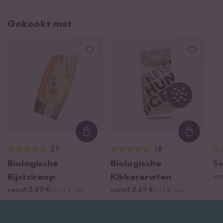
Gekookt met
Loading...
Loading
21
18
Biologische
Biologische
S
Rijstsiroop
Kikkererwten
va
vanaf 3,89 €
vanaf 5,49 €
11,11 € / kg
9,15 € / kg