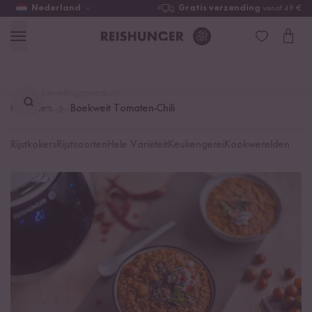
Nederland
Gratis verzending
vanaf 49 €
Lievelingsproduct
Recepten
Boekweit Tomaten-Chili
vinden ...
Rijstkokers
Rijstsoorten
Hele Variëteit
Keukengerei
Kookwerelden