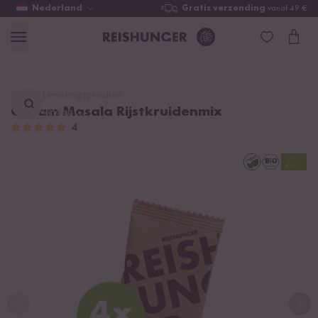
Nederland
Gratis verzending
vanaf 49 €
Lievelingsproduct
Garam Masala Rijstkruidenmix
vinden ...
4