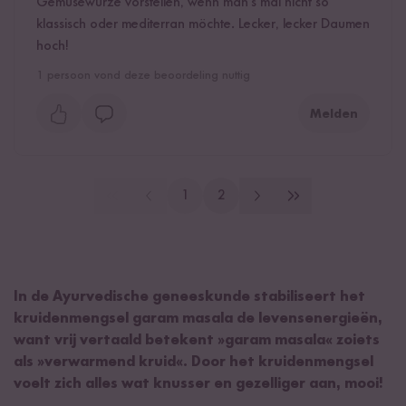
Gemüsewürze vorstellen, wenn man's mal nicht so
klassisch oder mediterran möchte. Lecker, lecker Daumen
hoch!
1
persoon vond deze beoordeling nuttig
Melden
1
2
In de Ayurvedische geneeskunde stabiliseert het
kruidenmengsel garam masala de levensenergieën,
want vrij vertaald betekent »garam masala« zoiets
als »verwarmend kruid«. Door het kruidenmengsel
voelt zich alles wat knusser en gezelliger aan, mooi!