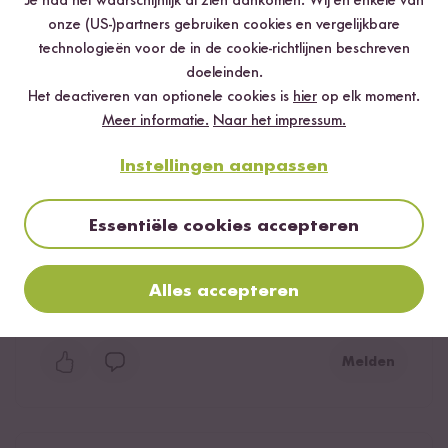
Je had het waarschijnlijk al zien aankomen. Wij en enkele van
onze (US-)partners gebruiken cookies en vergelijkbare
technologieën voor de in de cookie-richtlijnen beschreven
doeleinden.
Meest nuttig
Nieuwste
Hoogste rating
Laagste rating
Het deactiveren van optionele cookies is
hier
op elk moment.
Meer informatie.
Naar het impressum.
Instellingen aanpassen
Geverifieerde aankoop
reso
17.06.2020
Essentiële cookies accepteren
Das Gewürz schmeckt sehr gut, auch mein indischer
Schwiegersohn ist begeistert. Es bringt gute Schärfe und
Geschmack ins Essen.
Alles accepteren
1
persoon vond deze beoordeling nuttig
Melden