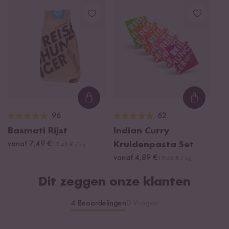
Loading...
Loading
96
62
Basmati Rijst
Indian Curry
vanaf 7,49 €
Kruidenpasta Set
12,48 € / kg
vanaf 4,89 €
19,56 € / kg
Dit zeggen onze klanten
4 Beoordelingen
0 Vragen