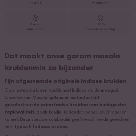
ab 49 €
retourbeleid
Gratis
100%
retourneren
Kopersbescherming
Dat maakt onze garam masala
kruidenmix zo bijzonder
Fijn afgestemde originele Indiase kruiden
Garam Masala is een traditioneel Indiaas kruidenmengsel.
Onze Garam Masala rijstkruidenmix bestaat
uit
geselecteerde oriëntaalse kruiden van biologische
topkwaliteit
, zoals komijn, koriander, peper, kruidnagel en
kaneel. Deze speciale combinatie geeft verschillende gerechten
een
typisch Indiaas aroma
.