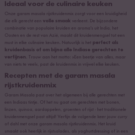
Ideaal voor de culinaire keuken
Onze garam masala rijstkruidenmix zorgt voor een kruidigheid
die elk gerecht een
volle smaak
verleent. De bijzondere
combinatie van populaire kruiden en aroma's uit India, het
Oosten en de rest van Azië, maakt dit kruidenmengsel tot een
must in elke culinaire keuken. Natuurlijk is het
perfect als
kruidenbasis of om bijna alle Indiase gerechten te
verfijnen
. Trouw aan het motto: »Een beetje van alles, maar
van niets te veel«, past de kruidenmix in vrijwel elke keuken.
Recepten met de garam masala
rijstkruidenmix
Garam Masala past over het algemeen bij alle gerechten met
een Indiaas tintje. Of het nu gaat om gerechten met bonen,
linzen, quinoa, aardappelen, groenten of rijst - het traditionele
kruidenmengsel past altijd! Verfijn de volgende keer jouw curry
of dahl met onze garam masala rijstkruidenmix. Het kruid
smaakt ook heerlijk in rijstsalades, als yoghurtdressing of in een