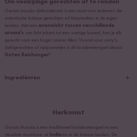
Om veelzijdige gerechten af te ronden
Garam masala rijstkruidenmix is een must voor iedereen die
autentische Indiase gerechten wil klaarmaken in de eigen
keuken. Met een
evenwicht tussen verschillende
aroma's
van licht pikant tot een zoetige kaneel, kan je elk
gerecht naar een hoger niveau tillen. Vooral voor curry's,
dahlgerechten of rijstpannetjes is dit kruidenmengsel ideaal.
Guten Reishunger!
Ingrediënten
Korianderzaad* 25,5 %, komijn* 25 %, kaneelblaadjes*,
kruidnagel*, lange kleine peper*, zwarte peper*, kardemom*,
foelie*,
mosterdzaad*
, chili*
Herkomst
*Ingrediënten uit gecontroleerde biologische teelt met het
biologische controlenummer DE-ÖKO-006.
Garam Masala is een traditioneel kruidenmengsel en een
¹Van Madagaskar
absolute must-have uit
India
en in de Indiase keuken. De