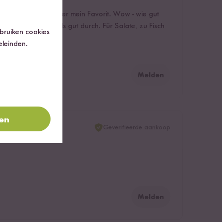
 habe ist dieses hier mein Favorit. Wow - wie gut
ck kommt mehr als gut durch. Für Salate, zu Fisch
ebruiken cookies
a - tolles Produkt!
eleinden.
Melden
ren
Geverifieerde aankoop
Melden