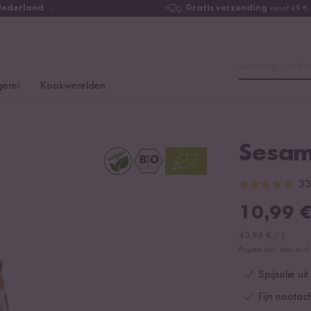
Nederland
Gratis verzending
vanaf 49 €
Lievelingsproduc
erei
Kookwerelden
Sesam
33
10,99
43,96
€
/
L
Prijzen incl. btw, ex
Spijsolie u
Fijn nootac