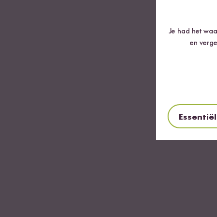
Je had het waar
en verge
Essentië