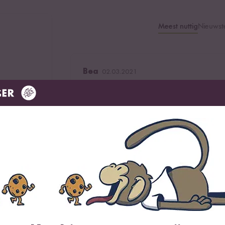
0 g
Meest nuttig
Nieuwst
Bea
02.03.2021
100 %
0 %
Das Öl schmeckt wunderbar kräftig nach ge
bestellen.
0 %
3
personen vonden deze beoordeling nuttig
0 %
Nuttig?
Antwoorden
0 %
Sandramhlbrg
06.10.2020