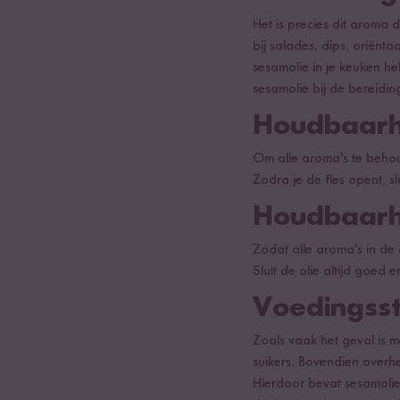
Het is precies dit aroma 
bij salades, dips, oriënt
sesamolie in je keuken h
sesamolie bij de bereidi
Houdbaarh
Om alle aroma's te behou
Zodra je de fles opent, sl
Houdbaarh
Zodat alle aroma's in de
Sluit de olie altijd goed 
Voedingsst
Zoals vaak het geval is m
suikers. Bovendien over
Hierdoor bevat sesamolie