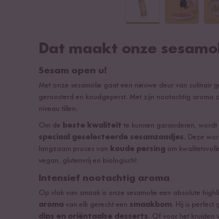
Dat maakt onze sesamoli
Sesam open u!
Met onze sesamolie gaat een nieuwe deur van culinair 
geroosterd en koudgeperst. Met zijn nootachtig aroma za
niveau tillen.
Om de
beste kwaliteit
te kunnen garanderen, wordt
speciaal geselecteerde sesamzaadjes
. Deze wo
langzaam proces van
koude persing
om kwalitetsvoll
vegan, glutenvrij en biologisch!
Intensief nootachtig aroma
Op vlak van smaak is onze sesamolie een absolute highl
aroma
van elk gerecht een
smaakbom
. Hij is perfect
dips en oriëntaalse desserts
. Of voor het kruiden