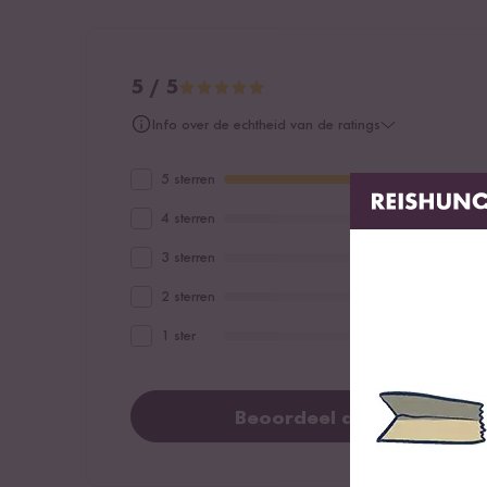
Zout
5 / 5
Info over de echtheid van de ratings
5 sterren
4 sterren
3 sterren
2 sterren
1 ster
Beoordeel dit product