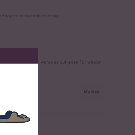
e
Hoogste rating
Laagste rating
röstetem Sesam, ich werde es auf jeden Fall wieder
Melden