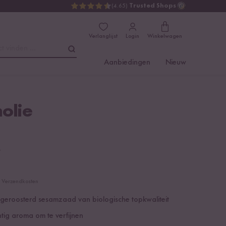
(4.65)
Trusted Shops
Verlanglijst
Login
Winkelwagen
t vinden ...
Aanbiedingen
Nieuw
olie
€
cl. Verzendkosten
it geroosterd sesamzaad van biologische topkwaliteit
htig aroma om te verfijnen