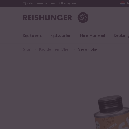
Retourneren
binnen 30 dagen
Rijstkokers
Rijstsoorten
Hele Variëteit
Keukeng
Start
Kruiden en Oliën
Sesamolie