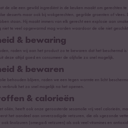
dat de olie een gewild ingrediënt in de keuken maakt om gerechten te v
aalse desserts maar ook bij wokgerechten, gegrilde groenten of vlees
ebben staan. Hij maakt immers van elk gerecht een explosie aan smake
ng niet te veel opgewarmd mag worden waardoor de olie niet geschikt
eid & bewaring
den, raden wij aan het product zo te bewaren dat het beschermd is t
uit deze altijd goed en consumeer de olijfolie zo snel mogelijk.
eid & bewaren
 olie behouden blijven, raden we een tegen warmte en licht bescher
en verbruik het zo snel mogelijk na het openen.
offen & calorieën
et oliën, heeft ook onze geroosterde sesamolie vrij veel calorieën, 
heerst het aandeel aan onverzadigde vetzuren, die als »gezonde ve
 ook linolzuren (omega-6 vetzuren) als ook veel vitamines en antioxi