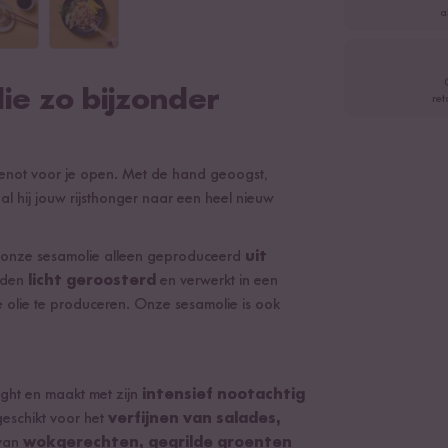
a
e zo bijzonder
ret
genot voor je open. Met de hand geoogst,
l hij jouw rijsthonger naar een heel nieuw
 onze sesamolie alleen geproduceerd
uit
rden
licht geroosterd
en verwerkt in een
e olie te produceren. Onze sesamolie is ook
ight en maakt met zijn
intensief nootachtig
 geschikt voor het
verfijnen van salades,
 van
wokgerechten, gegrilde groenten