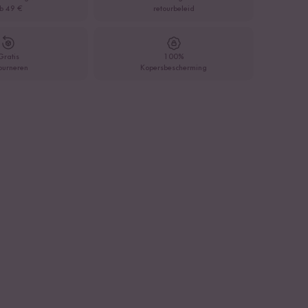
b 49 €
retourbeleid
Gratis
100%
ourneren
Kopersbescherming