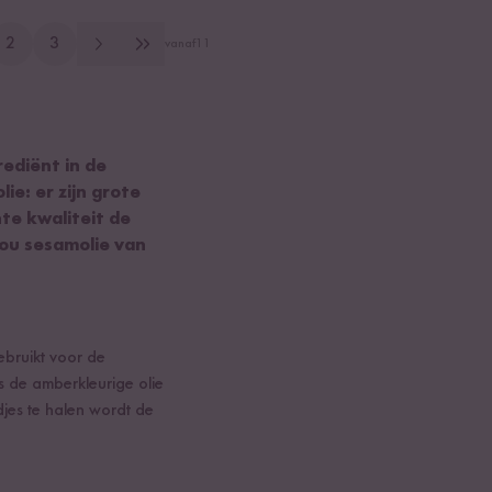
2
3
vanaf
11
rediënt in de
ie: er zijn grote
te kwaliteit de
jou sesamolie van
bruikt voor de
s de amberkleurige olie
jes te halen wordt de