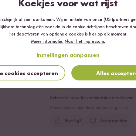
Koekjes voor wat rijst
Nachdem ich alle anderen Öl Sorten probiert
kann ein Öl schmecken? Der Sesam Geschma
schijnlijk al zien aankomen. Wij en enkele van onze (US-)partners g
oder Hähnchen, knusprig gebratener Tofu. 1
lijkbare technologieën voor de in de cookie-richtlijnen beschreven do
3
personen vonden deze beoordeling nuttig
Het deactiveren van optionele cookies is
hier
op elk moment.
Meer informatie.
Naar het impressum.
Nuttig?
Antwoorden
Instellingen aanpassen
le cookies accepteren
Alles accepte
Andrea
07.03.2026
Schmeckt sooo lecker intensiv nach Sesam
0
personen vonden deze beoordeling nuttig
Nuttig?
Antwoorden