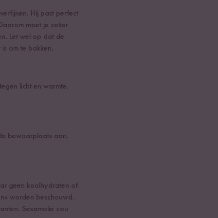
erfijnen. Hij past perfect
. Daarom moet je zeker
n. Let wel op dat de
 is om te bakken.
egen licht en warmte.
mde bewaarplaats aan.
maar geen koolhydraten of
tten« worden beschouwd.
danten. Sesamolie zou