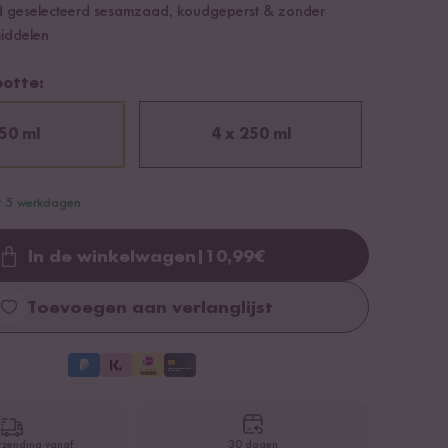
 geselecteerd sesamzaad, koudgeperst & zonder
iddelen
ootte:
50 ml
4 x 250 ml
ot 5 werkdagen
In de winkelwagen
|
10,99
€
Loading...
Toevoegen aan verlanglijst
rzending vanaf
30 dagen