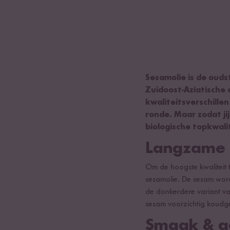
Sesamolie is de oudst
Zuidoost-Aziatische e
kwaliteitsverschille
ronde. Maar zodat ji
biologische topkwalit
Langzame 
Om de hoogste kwaliteit 
sesamolie. De sesam word
de donkerdere variant va
sesam voorzichtig koudgepe
Smaak & g