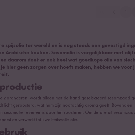
1
e spijsolie ter wereld en is nog steeds een gevestigd ing
n Arabische keuken. Sesamolie is vergelijkbaar met olijfol
n en daarom doet er ook heel wat goedkope olie van slech
j je hier geen zorgen over hoeft maken, hebben we voor 
eit.
productie
te garanderen, wordt alleen met de hand geselecteerd sesamzaad ge
t licht geroosterd, wat hem zijn nootachtig aroma geeft. Bovendien i
n sesamolie - eveneens door het roosteren. Om de olie uit sesamzaad
rst en verwerkt tot kwaliteitsvolle olie.
ebruik