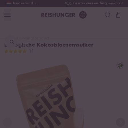
Nederland
Gratis verzending
vanaf 49 €
Lievelingsproduct
Biologische Kokosbloesemsuiker
vinden ...
11