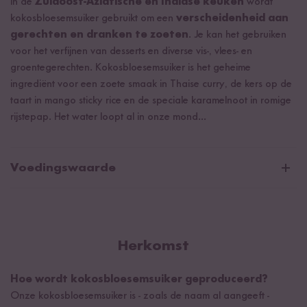
In de
Zuidoost-Aziatische en Indiase keuken
wordt
kokosbloesemsuiker gebruikt om een
verscheidenheid aan
gerechten en dranken te zoeten
. Je kan het gebruiken
voor het verfijnen van desserts en diverse vis-, vlees- en
groentegerechten. Kokosbloesemsuiker is het geheime
ingrediënt voor een zoete smaak in Thaise curry, de kers op de
taart in mango sticky rice en de speciale karamelnoot in romige
rijstepap. Het water loopt al in onze mond...
Voedingswaarde
Gemiddelde voedingswaarden per 100g/ml:
Energie
1620 kJ / 381 kcal
Vetten
0,5 g
Herkomst
waarvan verzadigde vetzuren
0,1 g
Hoe wordt kokosbloesemsuiker geproduceerd?
Koolhydraten
93 g
Onze kokosbloesemsuiker is - zoals de naam al aangeeft -