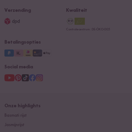
Recepten
NIEUW
Newsletter
Privacy
Reishunger lexicon
Verzending
Kwaliteit
Impressum
Contacteer ons
Controlecentrum: DE-ÖKO-005
Betalingsopties
Social media
Onze highlights
Basmati rijst
Jasmijnrijst