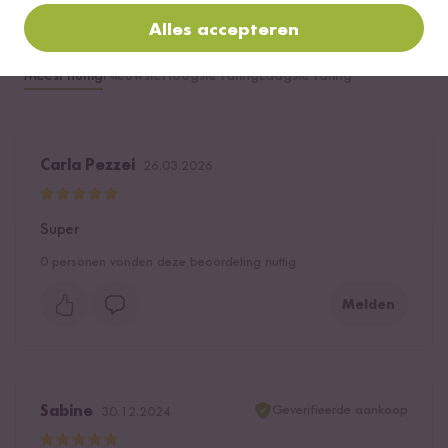
Alles accepteren
Meest nuttig
Nieuwste
Hoogste rating
Laagste rating
Carla Pezzei
26.03.2026
Super
0
personen vonden deze beoordeling nuttig
Melden
Geverifieerde aankoop
Sabine
30.12.2024