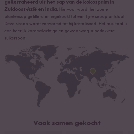
waarvan suikers
88 g
geëxtraheerd uit het sap van de kokospalm in
Zuidoost-Azië en India
. Hiervoor wordt het zoete
Eiwitten
1,2 g
plantensap gefilterd en ingekookt tot een fijne siroop ontstaat.
Zout
0,1 g
Deze siroop wordt verwarmd tot hij kristalliseert. Het resultaat is
een heerlijk karamelachtige en gewoonweg superlekkere
suikersoort!
Vaak samen gekocht