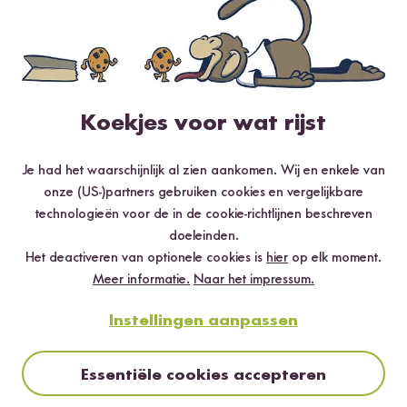
5 / 5
Info over de echtheid van de ratings
Koekjes voor wat rijst
5 sterren
100 %
Je had het waarschijnlijk al zien aankomen. Wij en enkele van
4 sterren
0 %
onze (US-)partners gebruiken cookies en vergelijkbare
technologieën voor de in de cookie-richtlijnen beschreven
3 sterren
0 %
doeleinden.
2 sterren
0 %
Het deactiveren van optionele cookies is
hier
op elk moment.
Meer informatie.
Naar het impressum.
1 ster
0 %
Instellingen aanpassen
Beoordeel dit product
Essentiële cookies accepteren