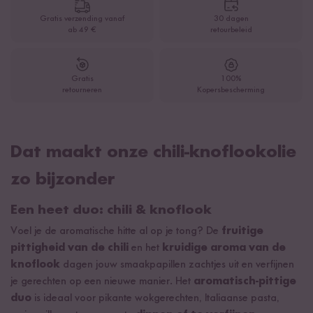
Gratis verzending vanaf
30 dagen
ab 49 €
retourbeleid
Gratis
100%
retourneren
Kopersbescherming
Dat maakt onze chili-knoflookolie
zo bijzonder
Een heet duo: chili & knoflook
Voel je de aromatische hitte al op je tong? De
fruitige
pittigheid van de chili
en het
kruidige aroma van de
knoflook
dagen jouw smaakpapillen zachtjes uit en verfijnen
je gerechten op een nieuwe manier. Het
aromatisch-pittige
duo
is ideaal voor pikante wokgerechten, Italiaanse pasta,