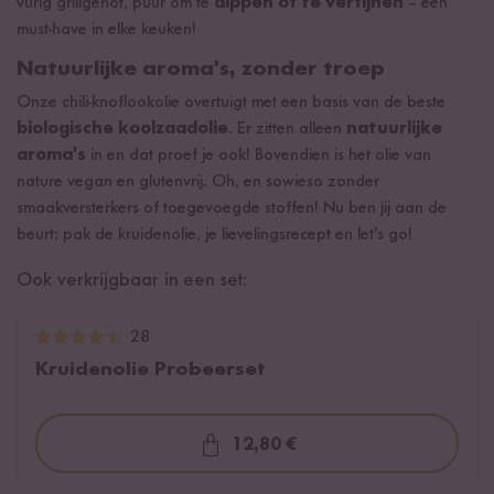
vurig grillgenot, puur om te
dippen of te verfijnen
– een
must-have in elke keuken!
Natuurlijke aroma's, zonder troep
Onze chili-knoflookolie overtuigt met een basis van de beste
biologische koolzaadolie
. Er zitten alleen
natuurlijke
aroma's
in en dat proef je ook! Bovendien is het olie van
nature vegan en glutenvrij. Oh, en sowieso zonder
smaakversterkers of toegevoegde stoffen! Nu ben jij aan de
beurt: pak de kruidenolie, je lievelingsrecept en let's go!
Ook verkrijgbaar in een set:
28
Kruidenolie Probeerset
12,80 €
Loading...