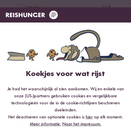
2 sterren
3.7 %
1 ster
0 %
Beoordeel dit product
Koekjes voor wat rijst
Meest nuttig
Nieuwste
Hoogste rating
Laagste rating
Je had het waarschijnlijk al zien aankomen. Wij en enkele van
onze (US-)partners gebruiken cookies en vergelijkbare
technologieën voor de in de cookie-richtlijnen beschreven
Anonym
14.07.2021
doeleinden.
Het deactiveren van optionele cookies is
hier
op elk moment.
Hat genau die richtige Schärfe. gefällt mir wirklich gut!
Meer informatie.
Naar het impressum.
War skeptisch bei dem anderen Würzöl mit Ingwer und