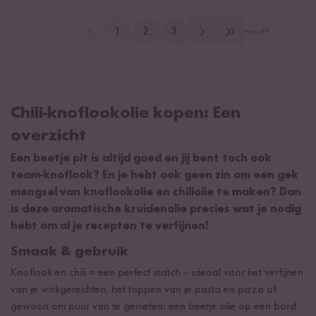
1
2
3
vanaf
9
Chili-knoflookolie kopen: Een
overzicht
Een beetje pit is altijd goed en jij bent toch ook
team-knoflook? En je hebt ook geen zin om een gek
mengsel van knoflookolie en chiliolie te maken? Dan
is deze aromatische kruidenolie precies wat je nodig
hebt om al je recepten te verfijnen!
Smaak & gebruik
Knoflook en chili = een perfect match – ideaal voor het verfijnen
van je wokgerechten, het toppen van je pasta en pizza of
gewoon om puur van te genieten: een beetje olie op een bord,