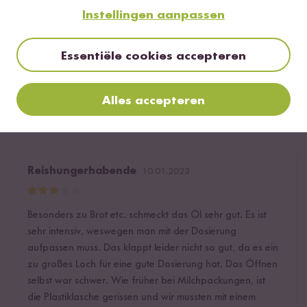
Zitrone, aber weil mir dieses hier so gut schmeckt, werde
Instellingen aanpassen
ich das andere beim nächsten mal bestellen. Danke
liebes Reishunger Team
Essentiële cookies accepteren
4
personen vonden deze beoordeling nuttig
Melden
Alles accepteren
Reishungerhabende
10.01.2023
Besonders zu Brot etc. schmeckt das Öl sehr gut. Es ist
sehr intensiv, weswegen man mit der Dosierung
aufpassen muss. Das klappt leider nicht so gut, da es ein
zu großes Loch für eine gute Dosierung hat. Das Öffnen
selbst war schwer. Wie früher bei Milchpackungen, ist
die Plastiklasche gerissen und wir mussten mit einem