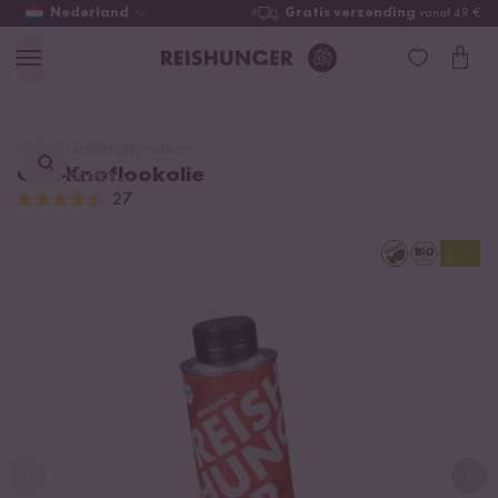
Nederland
Gratis verzending
vanaf 49 €
Lievelingsproduct
Chili-Knoflookolie
vinden ...
27