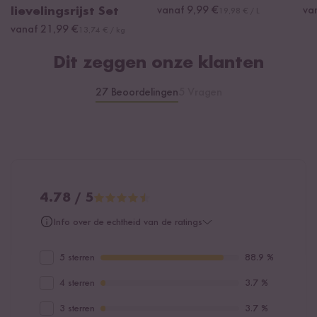
lievelingsrijst Set
vanaf 9,99 €
va
19,98 € / L
Opmerking:
Uit de buurt van warmte en licht bewaren. Na het
vanaf 21,99 €
13,74 € / kg
openen goed sluiten en zo spoedig mogelijk consumeren.
Dit zeggen onze klanten
27 Beoordelingen
5 Vragen
4.78 / 5
Info over de echtheid van de ratings
5 sterren
88.9 %
4 sterren
3.7 %
3 sterren
3.7 %