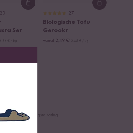
Loading...
Loading...
20
27
y
Biologische Tofu
sta Set
Gerookt
vanaf 2,49 €
6,36 € / kg
12,45 € / kg
e
Hoogste rating
Laagste rating