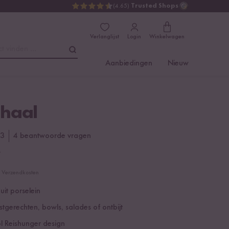
(4.65)
Trusted Shops
Verlanglijst
Login
Winkelwagen
t vinden ...
Aanbiedingen
Nieuw
chaal
3
4 beantwoorde vragen
€
cl. Verzendkosten
 uit porselein
jstgerechten, bowls, salades of ontbijt
vol Reishunger design