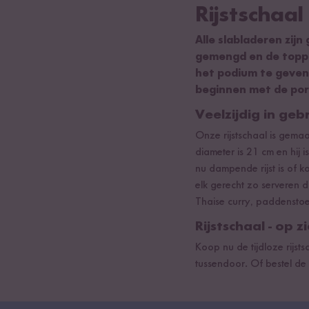
Rijstschaal
Alle slabladeren zijn
gemengd en de toppin
het podium te geven d
beginnen met de por
Veelzijdig in geb
Onze rijstschaal is gema
diameter is 21 cm en hij i
nu dampende rijst is of 
elk gerecht zo serveren d
Thaise curry, paddenstoe
Rijstschaal - op z
Koop nu de tijdloze rijst
tussendoor. Of bestel de