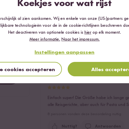
Koekjes voor wat rijst
DieSmily
16.04.2021
96.1 %
schijnlijk al zien aankomen. Wij en enkele van onze (US-)partners g
lijkbare technologieën voor de in de cookie-richtlijnen beschreven do
2.5 %
Tolle Größe, ich benutze fast nur noch dies
Het deactiveren van optionele cookies is
hier
op elk moment.
0.8 %
9
personen vonden deze beoordeling nuttig
Meer informatie.
Naar het impressum.
0.3 %
Nuttig?
Antwoorden
Instellingen aanpassen
0.3 %
le cookies accepteren
Alles accepte
Samyka
12.10.2019
Einfach super! Die Größe habe ich lange ge
alle Reisgerichte, aber auch für Pasta und 
8
personen vonden deze beoordeling nuttig
Nuttig?
Antwoorden