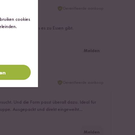
Geverifieerde aankoop
ebruiken cookies
eleinden.
e Schüssel, egal was es zu Essen gibt.
Melden
ren
Geverifieerde aankoop
sucht. Und die Form passt überall dazu. Ideal für
Suppe. Ausgepackt und direkt eingeweiht...
Melden