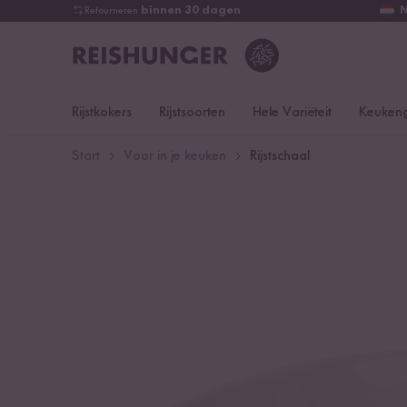
Retourneren
binnen 30 dagen
Rijstkokers
Rijstsoorten
Hele Variëteit
Keukeng
Start
Voor in je keuken
Rijstschaal