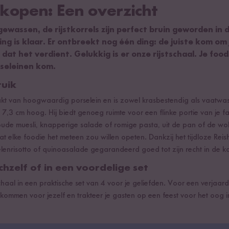
 kopen: Een overzicht
 gewassen, de rijstkorrels zijn perfect bruin geworden in d
g is klaar. Er ontbreekt nog één ding: de juiste kom om 
at het verdient. Gelukkig is er onze rijstschaal. Je food
seleinen kom.
ruik
akt van hoogwaardig porselein en is zowel krasbestendig als vaatw
s 7,3 cm hoog. Hij biedt genoeg ruimte voor een flinke portie van je fa
koude muesli, knapperige salade of romige pasta, uit de pan of de w
at elke foodie het meteen zou willen opeten. Dankzij het tijdloze Rei
lenrisotto of quinoasalade gegarandeerd goed tot zijn recht in de k
ichzelf of in een voordelige set
schaal in een praktische set van 4 voor je geliefden. Voor een verjaard
 kommen voor jezelf en trakteer je gasten op een feest voor het oog 