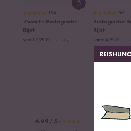
Loading...
194
501
Zwarte Biologische
Biologische 
Rijst
Rijst
vanaf 7,99 €
vanaf 4,99 €
13,32 € / kg
8,32 € 
4.94 / 5