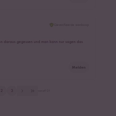
Geverifieerde aankoop
on daraus gegessen und man kann nur sagen das
Melden
2
3
vanaf
121