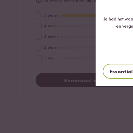
Info over de echtheid van de ratings
5 sterren
Je had het waar
en verge
4 sterren
3 sterren
2 sterren
1 ster
Essentië
Beoordeel dit product