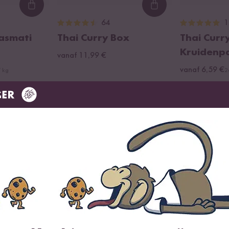
Loading...
Loading...
64
1
Basmati
Thai Curry Box
Thai Curr
Kruidenpa
vanaf 11,99 €
vanaf 6,59 €
/ kg
2
Dit zeggen onze klanten
363 Beoordelingen
4 Vragen
Meest nuttig
Nieuwst