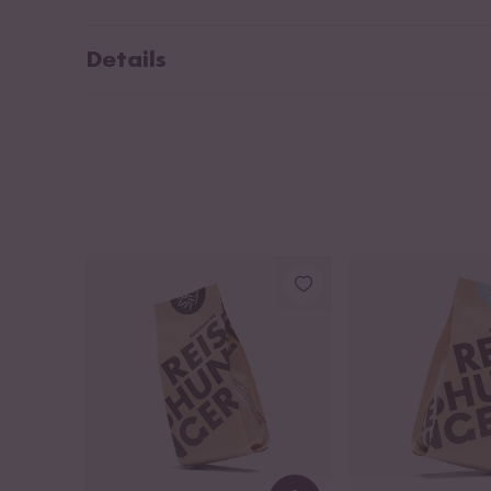
Details
Stijlvolle rijstschaal in Reishunger design
Voor rijstgerechten en meer
Materiaal: Porselein
Kleur: Wit met Reishunger-print
Diameter: 21 cm
Hoogte: 7,3 cm
Gewicht: 510 g
Makkelijk schoon te maken
Krasbestendig
Geschikt voor de vaatwasser