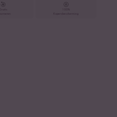
Gratis
100%
ourneren
Kopersbescherming