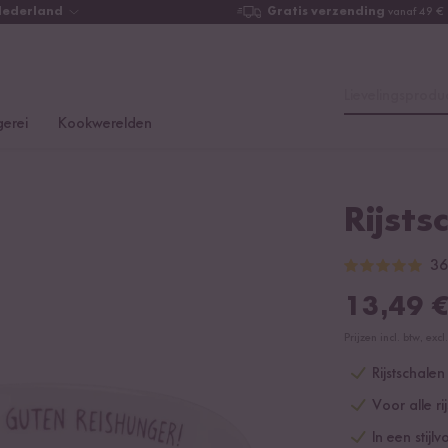
Nederland
Gratis verzending
vanaf 49 €
Lievelingsproduc
erei
Kookwerelden
Rijsts
36
13,49
Prijzen incl. btw, ex
Rijstschalen
Voor alle ri
In een stijl