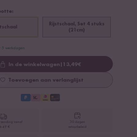
ootte:
Rijstschaal, Set 4 stuks
stschaal
(21cm)
ot 5 werkdagen
In de winkelwagen
|
13,49
€
Loading...
Toevoegen aan verlanglijst
rzending vanaf
30 dagen
b 49 €
retourbeleid