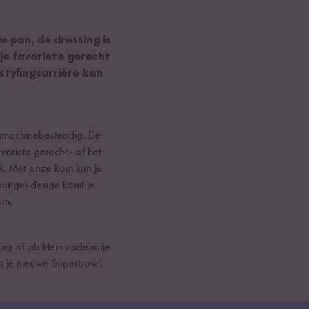
e pan, de dressing is
je favoriete gerecht
stylingcarrière kan
asmachinebestendig. De
voriete gerecht - of het
ok. Met onze kom kun je
shunger-design komt je
om.
ag of als klein cadeautje
in je nieuwe Superbowl.