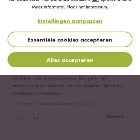
Meer informatie.
Naar het impressum.
Geverifieerde aankoop
Mogline
04.08.2020
Instellingen aanpassen
Ich besitze schon 4 dieser wirklich gut aussehenden
Essentiële cookies accepteren
Gläser und habe die Deckel mit einem flüssigen
Kreidestift beschriftet. So kann man direkt sehen, was
drin ist, die Farbe ist nicht permanent, man kann sie leicht
Alles accepteren
abwischen und bei Reiswechsel neu beschriften. Beim
Aufdrehen des Deckels sollte man ein wenig aufpassen,
die Farbe nicht zu verschmieren. Das gefällt mir
persönlich deutlich besser, als die hübschen Gläser mit
Aufklebern zu versehen.
14
personen vonden deze beoordeling nuttig
Melden