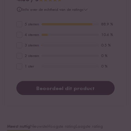
Info over de echtheid van de ratings
5 sterren
88.9 %
4 sterren
10.6 %
3 sterren
0.5 %
2 sterren
0 %
1 ster
0 %
Beoordeel dit product
Meest nuttig
Nieuwste
Hoogste rating
Laagste rating