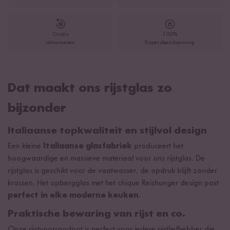
Gratis
100%
retourneren
Kopersbescherming
Dat maakt ons rijstglas zo
bijzonder
Italiaanse topkwaliteit en stijlvol design
Een kleine
Italiaanse glasfabriek
produceert het
hoogwaardige en massieve materiaal voor ons rijstglas. De
rijstglas is geschikt voor de vaatwasser, de opdruk blijft zonder
krassen. Het opbergglas met het chique Reishunger design past
perfect in elke moderne keuken
.
Praktische bewaring van rijst en co.
Onze rijstvoorraadpot is perfect voor iedere rijstliefhebber die