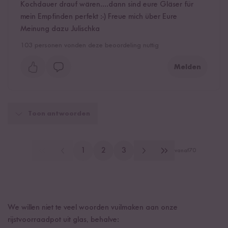
Kochdauer drauf wären....dann sind eure Gläser für
mein Empfinden perfekt :-) Freue mich über Eure
Meinung dazu Julischka
103
personen vonden deze beoordeling nuttig
Melden
Toon antwoorden
1
2
3
vanaf
70
We willen niet te veel woorden vuilmaken aan onze
rijstvoorraadpot uit glas, behalve: