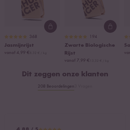
Geschikt voor de vaatwasser en krasbestendig
Uit een glasfabriek in Italië
Loading...
Loading
368
194
Jasmijnrijst
Zwarte Biologische
Sa
vanaf 4,99 €
Rijst
va
8,32 € / kg
vanaf 7,99 €
13,32 € / kg
Dit zeggen onze klanten
208 Beoordelingen
3 Vragen
4.88 / 5