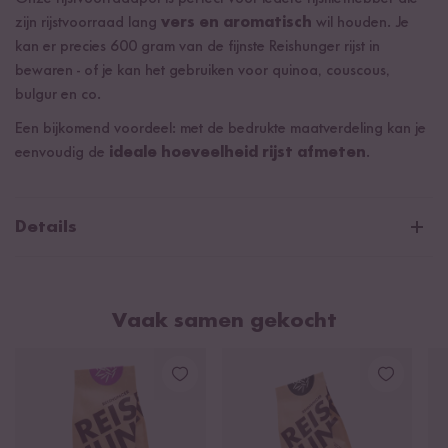
zijn rijstvoorraad lang
vers en aromatisch
wil houden. Je
kan er precies 600 gram van de fijnste Reishunger rijst in
bewaren - of je kan het gebruiken voor quinoa, couscous,
bulgur en co.
Een bijkomend voordeel: met de bedrukte maatverdeling kan je
eenvoudig de
ideale hoeveelheid rijst afmeten
.
Details
Inhoud: 600 gram rijst
Massief, stabiel glas - Gewicht: 720 gram
Vaak samen gekocht
Hoogte: 23cm
Diameter: 8cm
Rondom bedrukking van het design en de maatverdeling
Elegant, stabiel aluminium deksel