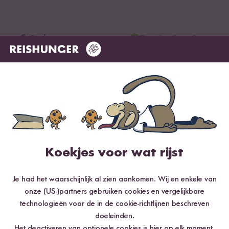
Geverifieerde aankoop
Catarina
11.10.2016
Wunderbares Produkt, sehr hochwertig. Bei manchen
Reissorten sind die Gläser knapp, eine kleine Menge
passt nicht mehr hinein. Sehr schön wären auch
Aufkleber der Reissorten mit Mengenangabe Wasser
und Kochzeit
38
personen vonden deze beoordeling nuttig
Koekjes voor wat rijst
Melden
Je had het waarschijnlijk al zien aankomen. Wij en enkele van
onze (US-)partners gebruiken cookies en vergelijkbare
technologieën voor de in de cookie-richtlijnen beschreven
Toon antwoorden
doeleinden.
Het deactiveren van optionele cookies is
hier
op elk moment.