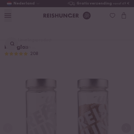
Nederland
Gratis verzending
vanaf 49 €
Lievelingsproduct
Rijstglas
vinden ...
208