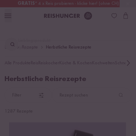
GRATIS
* 4 x Reis probieren - klicke hier! (ohne CH)
Schweiz
Alle Zölle & Steuern
inklusive
Lieblingsprodukt
Start
Rezepte
Herbstliche Reisrezepte
finden ...
Alle Produkte
Reis
Reiskocher
Küche & Kochen
Kochwelten
Schnelle K
Herbstliche Reisrezepte
Filter
Rezept suchen
1287 Rezepte