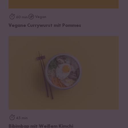
Vegan
60 min
Vegane Currywurst mit Pommes
45 min
Bibimbap mit Weißem Kimchi