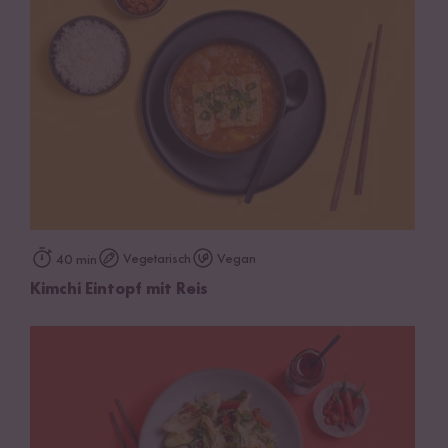
Vegetarisch
Vegan
40 min
Kimchi Eintopf mit Reis