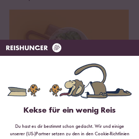
Vegetarisch
45 min
Buddha Bowl mit gekeimtem Reis
Kekse für ein wenig Reis
Du hast es dir bestimmt schon gedacht. Wir und einige
unserer (US-)Partner setzen zu den in den Cookie-Richtlinien