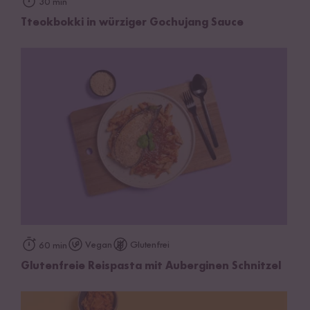
30 min
Tteokbokki in würziger Gochujang Sauce
Vegan
Glutenfrei
60 min
Glutenfreie Reispasta mit Auberginen Schnitzel