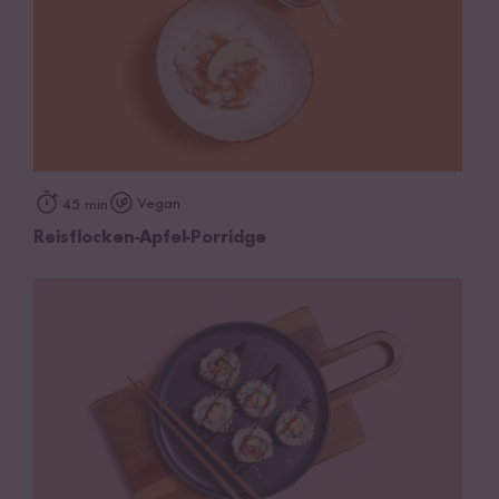
Vegan
45 min
Reisflocken-Apfel-Porridge