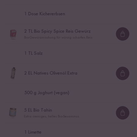
1
Dose Kichererbsen
2
TL Bio Spicy Spice Reis Gewürz
Loadi
Bio-Gewürzmischung für würzig scharfen Reis
1
TL Salz
2
EL Natives Olivenöl Extra
Loadi
500
g Joghurt (vegan)
5
EL Bio Tahin
Loadi
Extra cremiges, helles Bio-Sesammus
1
Limette