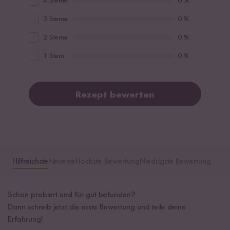
4 Sterne
0 %
3 Sterne
0 %
2 Sterne
0 %
1 Stern
0 %
Rezept bewerten
Hilfreichste
Neueste
Höchste Bewertung
Niedrigste Bewertung
Schon probiert und für gut befunden?
Dann schreib jetzt die erste Bewertung und teile deine
Erfahrung!