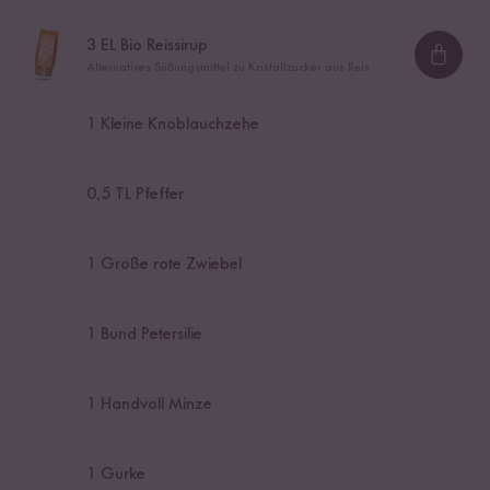
3
EL Bio Reissirup
Loadi
Alternatives Süßungsmittel zu Kristallzucker aus Reis
1
Kleine Knoblauchzehe
0,5
TL Pfeffer
1
Große rote Zwiebel
1
Bund Petersilie
1
Handvoll Minze
1
Gurke