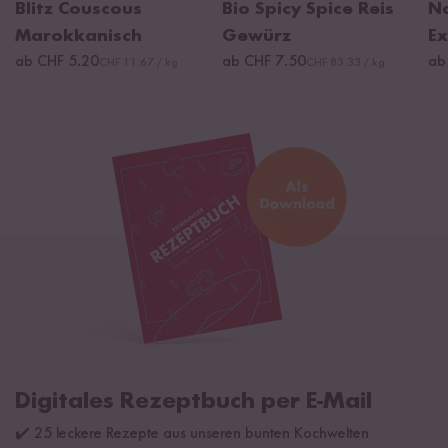
Blitz Couscous
Bio Spicy Spice Reis
Na
Marokkanisch
Gewürz
Ex
ab CHF 5.20
ab CHF 7.50
ab
CHF 11.67 / kg
CHF 83.33 / kg
Digitales Rezeptbuch per E-Mail
✔️ 25 leckere Rezepte aus unseren bunten Kochwelten