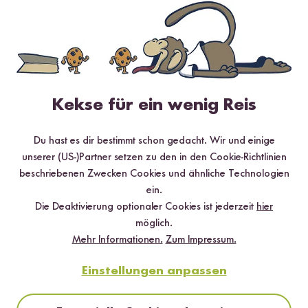
klein würfeln und die Zwiebel in Streifen schneiden.
Schritt 04
Für das Dressing den Joghurt, mit dem Tahin, dem Reissirup und
dem Limettensaft vermengen und den Knoblauch unterheben.
Kekse für ein wenig Reis
Anschließend das Dressing unten in eine große Salatschüssel
geben und den Couscous draufgeben.
Du hast es dir bestimmt schon gedacht. Wir und einige
unserer (US-)Partner setzen zu den in den Cookie-Richtlinien
Schritt 05
beschriebenen Zwecken Cookies und ähnliche Technologien
Nun den Blumenkohl und die Kichererbsen zum Couscous Salat
ein.
dazugeben und mit dem Gemüse und den Gewürzen toppen.
Die Deaktivierung optionaler Cookies ist jederzeit
hier
möglich.
Mehr Informationen.
Zum Impressum.
Schritt 06
Zu dem marokkanischen Couscous Salat passen besonders gut
Einstellungen anpassen
geröstete Cashewkerne und Granatapfelkerne. Zum Schluss
den Zitronensaft rübergeben und alles vermengen. Guten