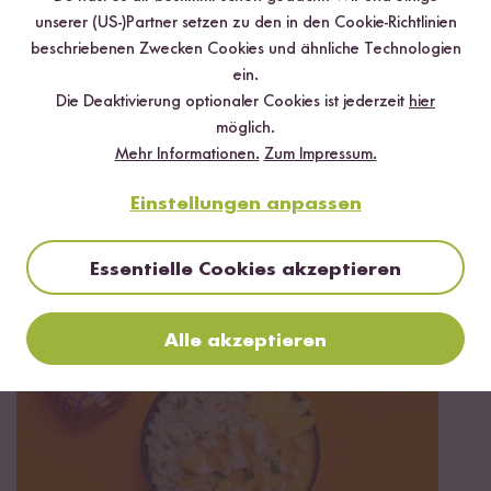
✔️ Inklusive Tipps & Tricks für die Zubereitung
unserer (US-)Partner setzen zu den in den Cookie-Richtlinien
beschriebenen Zwecken Cookies und ähnliche Technologien
ein.
Die Deaktivierung optionaler Cookies ist jederzeit
hier
möglich.
Jetzt sichern
Mehr Informationen.
Zum Impressum.
*Das Digitale Rezeptbuch wird dir nach vollständiger Anmeldung zum Newsletter
Einstellungen anpassen
per E-Mail zugeschickt.
Essentielle Cookies akzeptieren
Mehr Rezepte mit Mango Chutney
Alle akzeptieren