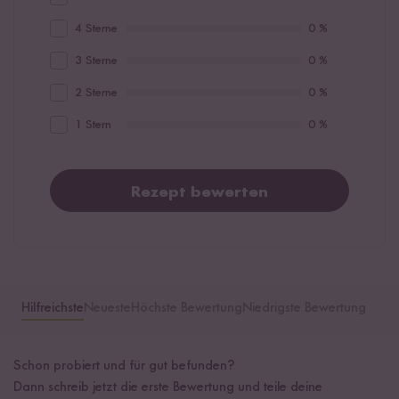
4 Sterne
0 %
3 Sterne
0 %
2 Sterne
0 %
1 Stern
0 %
Rezept bewerten
Hilfreichste
Neueste
Höchste Bewertung
Niedrigste Bewertung
Schon probiert und für gut befunden?
Dann schreib jetzt die erste Bewertung und teile deine