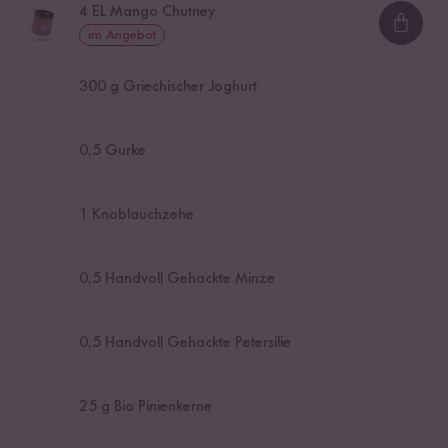
4
EL Mango Chutney
Loadi
im Angebot
300
g Griechischer Joghurt
0,5
Gurke
1
Knoblauchzehe
0,5
Handvoll Gehackte Minze
0,5
Handvoll Gehackte Petersilie
25
g Bio Pinienkerne