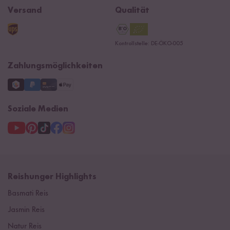
Widerrufsrecht
B2B
Navacopah
Versand
Qualität
Kontaktformular
AGB
Reishunger Gutscheine
Datenschutzerklärung
Ersatzteile
Kontrollstelle: DE-ÖKO-005
Impressum
Zahlungsmöglichkeiten
Soziale Medien
Reishunger Highlights
Basmati Reis
Jasmin Reis
Natur Reis