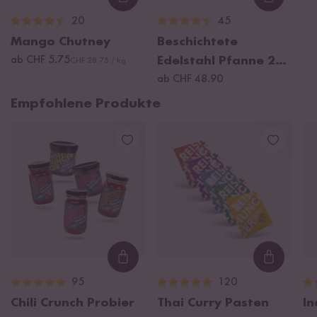
Loading...
Loading
20
45
Mango Chutney
Beschichtete
ab CHF 5.75
Edelstahl Pfanne 28
CHF 28.75 / kg
cm
ab CHF 48.90
Empfohlene Produkte
Loading...
Loading
95
120
Chili Crunch Probier
Thai Curry Pasten
In