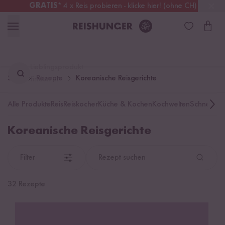
GRATIS
* 4 x Reis probieren - klicke hier! (ohne CH)
Schweiz
Alle Zölle & Steuern
inklusive
Lieblingsprodukt
Start
Rezepte
Koreanische Reisgerichte
finden ...
Alle Produkte
Reis
Reiskocher
Küche & Kochen
Kochwelten
Schnelle K
Koreanische Reisgerichte
Filter
Rezept suchen
32 Rezepte