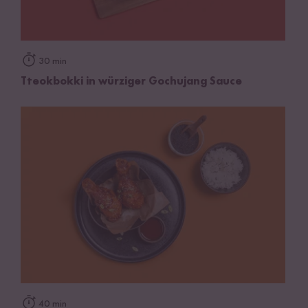
30 min
Tteokbokki in würziger Gochujang Sauce
40 min