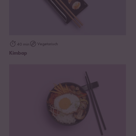
Vegetarisch
40 min
Kimbap