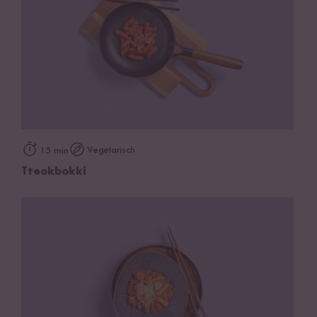
Vegetarisch
15 min
Tteokbokki