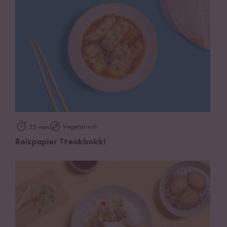
Vegetarisch
35 min
Reispapier Tteokbokki