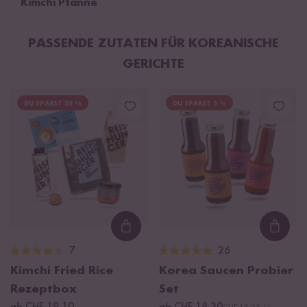
Kimchi Pfanne
PASSENDE ZUTATEN FÜR KOREANISCHE
GERICHTE
DU SPARST 25 %
DU SPARST 5 %
Loading...
Loadi
7
26
Kimchi Fried Rice
Korea Saucen Probier
Rezeptbox
Set