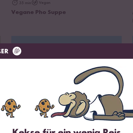
zum Rezept
Vegan
35 min
Vegane Pho Suppe
zum Rezept
Vegan
20 min
Reispapier Dumplings mit Kimchi
Kekse für ein wenig Reis