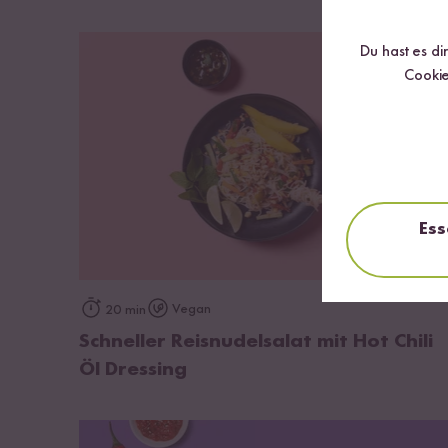
Du hast es di
Cookie
Ess
zum Rezept
Vegan
20 min
Schneller Reisnudelsalat mit Hot Chili
Öl Dressing