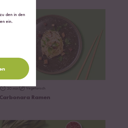
 zu den in den
en ein.
en
zum Rezept
Vegetarisch
30 min
Carbonara Ramen