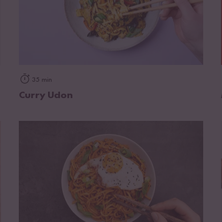
zum Rezept
35 min
Curry Udon