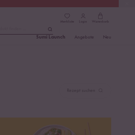
(4.76)
Trusted Shops
Merkliste
Login
Warenkorb
dukt finden ...
Sumi Launch
Angebote
Neu
Rezept suchen