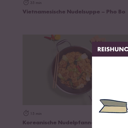
zum Rezept
35 min
Vietnamesische Nudelsuppe – Pho Bo
zum Rezept
15 min
Koreanische Nudelpfanne mit Kimchi