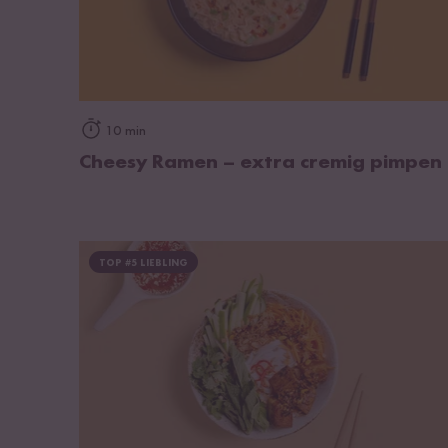
zum Rezept
10 min
Cheesy Ramen – extra cremig pimpen
TOP #5 LIEBLING