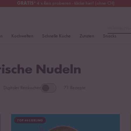
GRATIS
* 4 x Reis probieren - klicke hier! (ohne CH)
chweiz
Alle Zölle & Steuern
inklusive
Lieblingspro
en
Kochwelten
Schnelle Küche
Zutaten
Snacks
tische Nudeln
Digitaler Reiskocher
71 Rezepte
TOP #6 LIEBLING