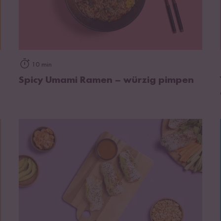
zum Rezept
10 min
Spicy Umami Ramen – würzig pimpen