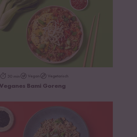
zum Rezept
Vegan
Vegetarisch
30 min
Veganes Bami Goreng