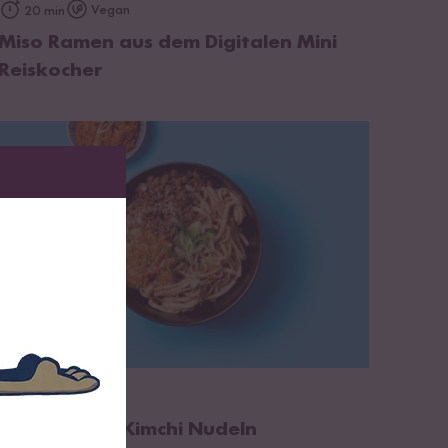
zum Rezept
Vegan
20 min
Miso Ramen aus dem Digitalen Mini
Reiskocher
zum Rezept
20 min
Koreanische Kimchi Nudeln