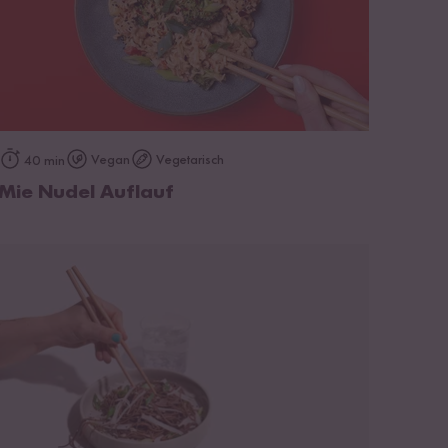
zum Rezept
Vegan
Vegetarisch
40 min
Mie Nudel Auflauf