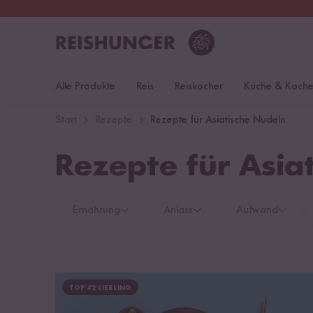
30 Tage
Rückgaberecht
S
Alle Produkte
Reis
Reiskocher
Küche & Koch
Start
Rezepte
Rezepte für Asiatische Nudeln
Rezepte für Asia
Ernährung
Anlass
Aufwand
TOP #2 LIEBLING