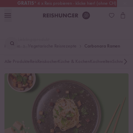
GRATIS
* 4 x Reis probieren - klicke hier! (ohne CH)
Schweiz
Alle Zölle & Steuern
inklusive
Lieblingsprodukt
Rezepte
Vegetarische Reisrezepte
Carbonara Ramen
finden ...
Alle Produkte
Reis
Reiskocher
Küche & Kochen
Kochwelten
Schnelle K