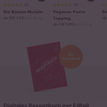
23
35
Bio Ramen Nudeln
Veganes Pasta
Bi
ab CHF 2.95
Topping
ab
CHF 11.80 / kg
ab CHF 3.90
CHF 55.71 / kg
Digitales Rezeptbuch per E-Mail