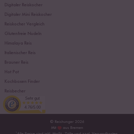
Digitaler Reiskocher
Digitaler Mini Reiskocher
Reiskocher Vergleich
Glutenfreie Nudeln
Himalaya Reis
Italienischer Reis
Brauner Reis
Hot Pot
Kochboxen Finder
Reisbecher
Sehr gut
Sushi Einsteiger Box
4.76/5.00
© Reishunger 2026
Mit
aus Bremen
¹
Alle Preise sind inkl. MwSt., Zölle und zzgl.
Versandkosten
.