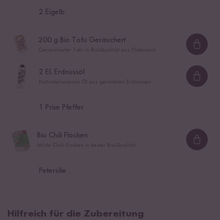
2
Eigelb
200
g Bio Tofu Geräuchert
Loadi
Geräucherter Tofu in Bio-Qualität aus Österreich
2
EL Erdnussöl
Loadi
Naturbelassenes Öl aus gerösteten Erdnüssen
1
Prise Pfeffer
Bio Chili Flocken
Loadi
Milde Chili Flocken in bester Bio-Qualität
Petersilie
Hilfreich für die Zubereitung