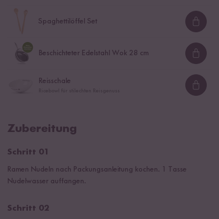
Spaghettilöffel Set
Loadi
Beschichteter Edelstahl Wok 28 cm
Loadi
Reisschale
Loadi
Ricebowl für stilechten Reisgenuss
Zubereitung
Schritt 01
Ramen Nudeln nach Packungsanleitung kochen. 1 Tasse
Nudelwasser auffangen.
Schritt 02