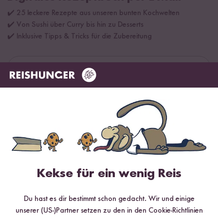
✔️ 25 leckere Rezepte aus unseren bunten Kochwelten
✔️ Von Sushi über Curry bis hin zu Desserts
✔️ Inklusive Tipps & Tricks für die Zubereitung
Jetzt sichern
*Das Digitale Rezeptbuch wird dir nach vollständiger Anmeldung zum Newsletter
per E-Mail zugeschickt.
Mehr Rezepte mit Bio Ramen Nudeln
Kekse für ein wenig Reis
Du hast es dir bestimmt schon gedacht. Wir und einige
unserer (US-)Partner setzen zu den in den Cookie-Richtlinien