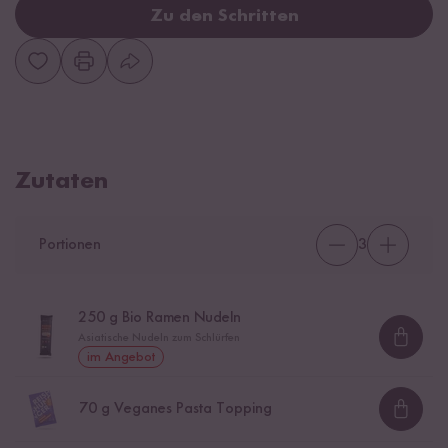
Zu den Schritten
Zutaten
Portionen
3
250
g Bio Ramen Nudeln
Asiatische Nudeln zum Schlürfen
Loadi
im Angebot
70
g Veganes Pasta Topping
Loadi