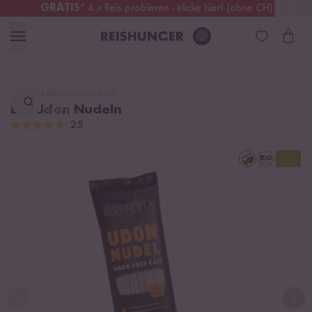
GRATIS
* 4 x Reis probieren - klicke hier! (ohne CH)
Schweiz
Alle Zölle & Steuern
inklusive
Lieblingsprodukt
Bio Udon Nudeln
finden ...
25