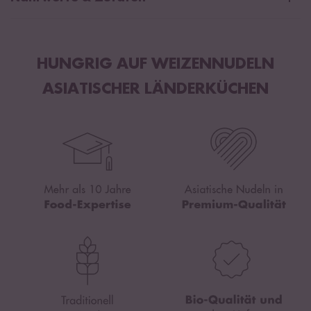
Durchschnittliche Nährwerte pro 100g:
Brennwert
1448 kJ / 342 kcal
HUNGRIG AUF WEIZENNUDELN
Fett
1,5 g
ASIATISCHER LÄNDERKÜCHEN
davon gesättigte Fettsäuren
0,2 g
Kohlenhydrate
69 g
davon Zucker
0 g
Eiweiß
11 g
Salz
0,03 g
Weizenmehl*
.
*aus kontrolliert biologischem Anbau mit der Kontrollnummer NL-
BIO-01.