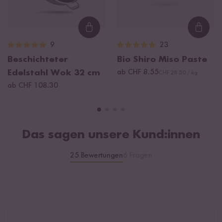
Loading...
Loadi
9
23
Beschichteter
Bio Shiro Miso Paste
Edelstahl Wok 32 cm
ab CHF 8.55
CHF 28.50 / kg
ab CHF 108.30
Das sagen unsere Kund:innen
25 Bewertungen
6 Fragen