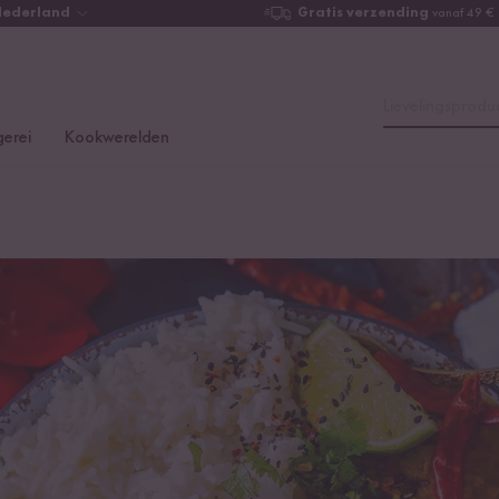
Nederland
Gratis verzending
vanaf 49 €
Lievelingsproduc
erei
Kookwerelden