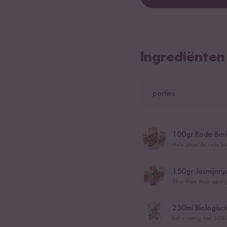
Ingrediënten
porties
100
gr Rode Biol
Hele gepelde rode bio
150
gr Jasmijnrijs
Thai Hom Mali geurige 
250
ml Biologis
Extra romig met 50% 