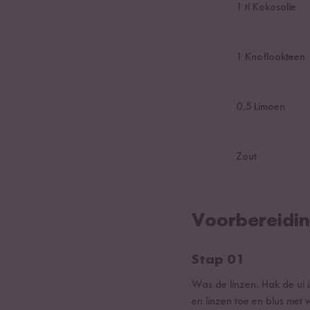
1
tl Kokosolie
1
Knoflookteen
0,5
Limoen
Zout
Voorbereidi
Stap 01
Was de linzen. Hak de ui in
en linzen toe en blus met 