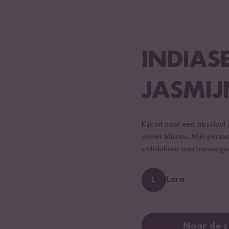
INDIAS
JASMIJ
Kijk uit naar een absoluut 
omver blazen. Mijn persoo
chilivlokken aan toevoegen
L
Lara
Naar de 