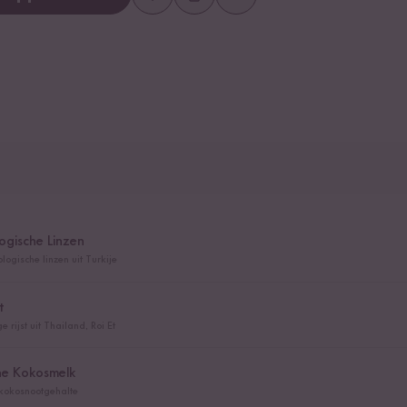
ogische Linzen
logische linzen uit Turkije
t
rijst uit Thailand, Roi Et
che Kokosmelk
kokosnootgehalte