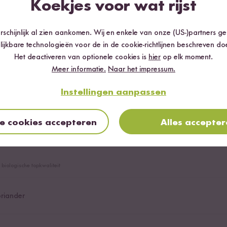
Koekjes voor wat rijst
schijnlijk al zien aankomen. Wij en enkele van onze (US-)partners g
lijkbare technologieën voor de in de cookie-richtlijnen beschreven do
Het deactiveren van optionele cookies is
hier
op elk moment.
Meer informatie.
Naar het impressum.
ypoeder
Instellingen aanpassen
le cookies accepteren
Alles accepte
ber (een duim)
 biologische topkwaliteit
riander