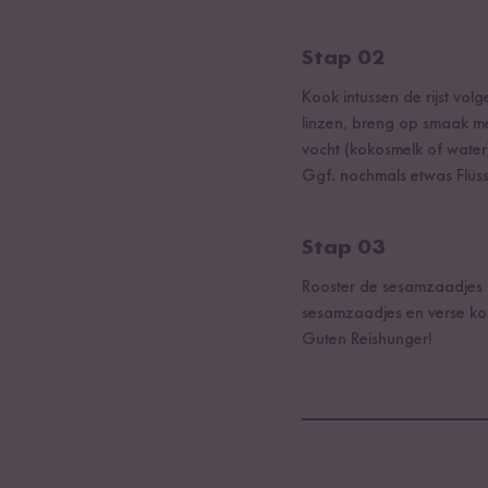
Stap 02
Kook intussen de rijst vo
linzen, breng op smaak me
vocht (kokosmelk of water)
Ggf. nochmals etwas Flüss
Stap 03
Rooster de sesamzaadjes k
sesamzaadjes en verse kori
Guten Reishunger!