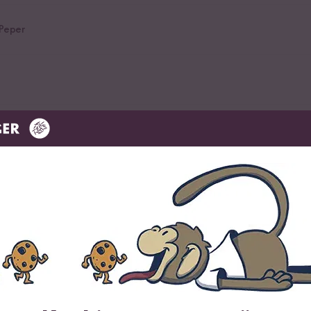
Peper
 voor de verfijning van sushi en meer
a Rijstkruidenmix
uidenmix
jstkruidenmix