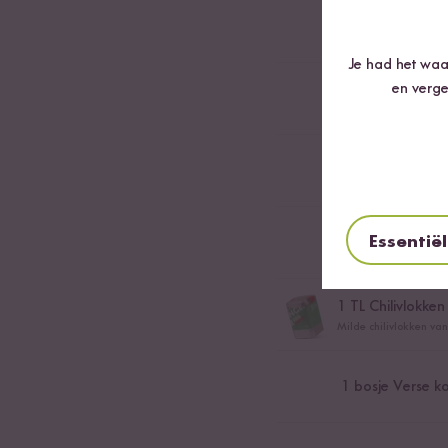
1
Ui
Je had het waar
en verge
1
tl Koriander
1
tl Indiaas curr
Essentië
1
stuk Verse gem
1
TL Chilivlokken
Milde chilivlokken van
1
bosje Verse ko