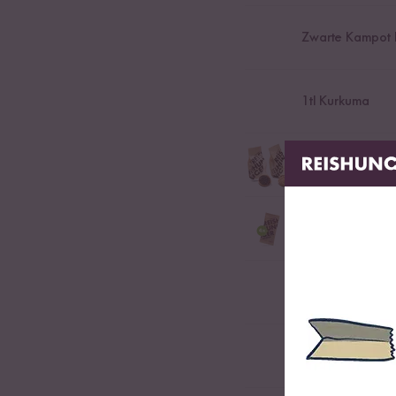
Zwarte Kampot 
1
tl Kurkuma
1
tl Sesamzaad
Geroosterd sesamzaad
1
tl Garam Masal
Originele Indiase kr
1002 Nachten Ri
150
ml Water