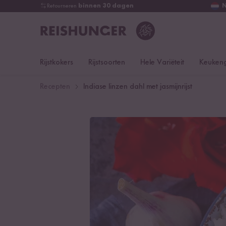
Retourneren
binnen 30 dagen
Rijstkokers
Rijstsoorten
Hele Variëteit
Keukeng
Recepten
Indiase linzen dahl met jasmijnrijst