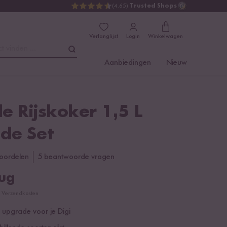
(4.65)
Trusted Shops
Verlanglijst
Login
Winkelwagen
t vinden ...
Aanbiedingen
Nieuw
le Rijskoker 1,5 L
de Set
oordelen
5 beantwoorde vragen
rug
cl. Verzendkosten
 upgrade voor je Digi