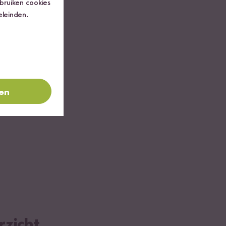
ebruiken cookies
!
eleinden.
ren
rzicht