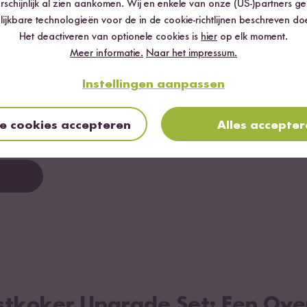
schijnlijk al zien aankomen. Wij en enkele van onze (US-)partners g
Schrijf dan je eerste recensie en deel je ervaring
lijkbare technologieën voor de in de cookie-richtlijnen beschreven do
0 %
Het deactiveren van optionele cookies is
hier
op elk moment.
0 %
Meer informatie.
Naar het impressum.
0 %
Instellingen aanpassen
0 %
le cookies accepteren
Alles accepte
0 %
ijstkoker Upgrade Set: Een Ove