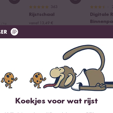
Loading...
Loading...
363
Rijstschaal
Digitale 
Binnenpa
vanaf 13,49 €
 / kg
vanaf 38,99 
g)
Dit zeggen onze klanten
00g)
0 Beoordelingen
5 Vragen
200g)
Meest nuttig
Nieuwst
Koekjes voor wat rijst
zullen we deze vervangen door een andere, even
Heb je het al geprobeerd en vond je het lekker