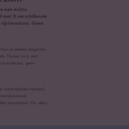
je een echte
d met 8 verschillende
n rijstwaskom. Geen
set kun je meteen beginnen
hi, Thaise curry met
iet kunt kiezen, geen
roestvrijstalen rijstzeef.
een handomdraai
len stoominzet. Vis, vlees