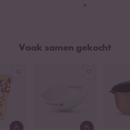
repen met siliconen coating
Vaak samen gekocht
(niet in de Digitale Mini Rijstkoker, of de Basis