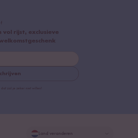
ef
ol rijst, exclusieve
 welkomstgeschenk
chrijven
dat zal je zeker niet willen!
Land veranderen