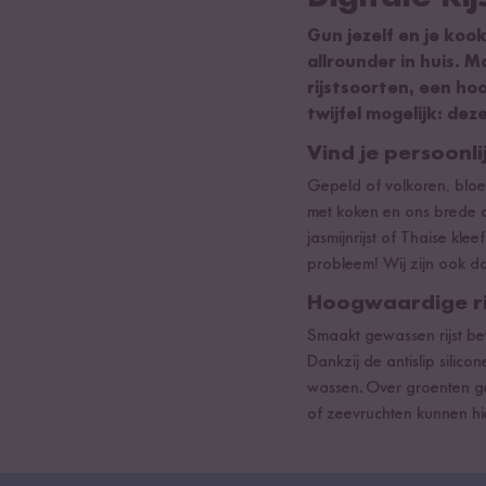
Gun jezelf en je koo
allrounder in huis. 
rijstsoorten, een ho
twijfel mogelijk: de
Vind je persoonli
Gepeld of volkoren, bloemi
met koken en ons brede as
jasmijnrijst of Thaise kleef
probleem! Wij zijn ook dol
Hoogwaardige ri
Smaakt gewassen rijst bete
Dankzij de antislip silico
wassen. Over groenten ges
of zeevruchten kunnen hi