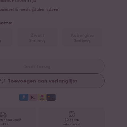
illende soorten rijst
oominzet & roestvrijstalen rijstzeef
ootte:
Zwart
Aubergine
g
Snel terug
Snel terug
Snel terug
Toevoegen aan verlanglijst
rzending vanaf
30 dagen
b 49 €
retourbeleid