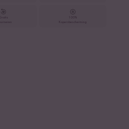
Gratis
100%
ourneren
Kopersbescherming