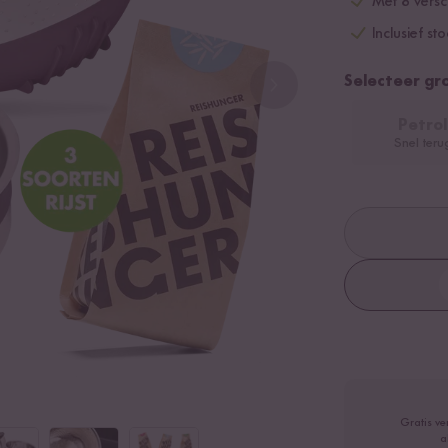
Met 8 versch
Inclusief st
Selecteer gr
Petrol
Snel teru
Gratis ve
a