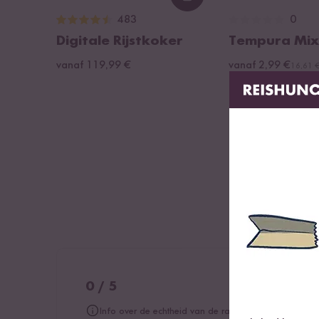
Loading...
Inhoud: 1,8 l
483
0
Hoogte: 12,5 cm
Digitale Rijstkoker
Tempura Mix
Vind jouw lievelingsrijst Set - Inhoud
vanaf 119,99 €
vanaf 2,99 €
16,61 €
Jasmijnrijst, Thai-Hom-Mali uit Thailand (200g)
Basmati rijst, Bio-Super uit de Himalaya, Pakistan (200
Volkoren basmati rijst, Indien (200g)
Kleefrijst, uit Vietnam (200g)
Zwarte rijst, biologische Nerone uit Piemonte, Italië (2
Zilvervliesrijst, Bio-Tondo Integrale uit Piëmont, Italië (
Rode rijst, Bio-Rosso uit Piëmont, Italië (200g)
Sushi rijst, Selenio, uit Italië (200g)
OPMERKING:
0 / 5
Als één van de soorten hierboven niet beschikbaar is, 
lekkere soort. Guten Reishunger!
Info over de echtheid van de ratings