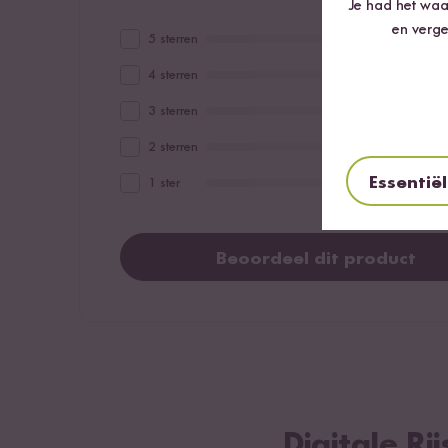
Je had het waar
en verge
5 sterren
4 sterren
3 sterren
2 sterren
Essentië
1 ster
Beoordeel dit product
Digitale R