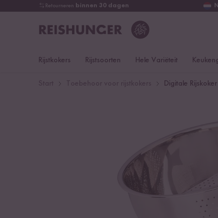
Retourneren
binnen 30 dagen
Rijstkokers
Rijstsoorten
Hele Variëteit
Keukeng
Start
Toebehoor voor rijstkokers
Digitale Rijskoke