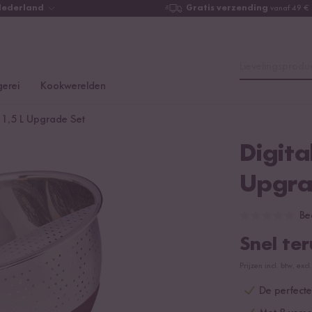
Nederland
Gratis verzending
vanaf 49 €
Lievelingsproduc
erei
Kookwerelden
r 1,5 L Upgrade Set
Digita
Upgra
Be
Snel te
Prijzen incl. btw, ex
De perfecte