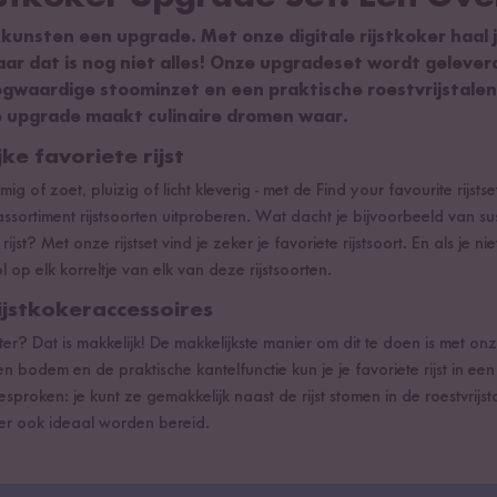
kkunsten een upgrade. Met onze digitale rijstkoker haal 
Maar dat is nog niet alles! Onze upgradeset wordt gelever
ogwaardige stoominzet en een praktische roestvrijstale
ze upgrade maakt culinaire dromen waar.
jke favoriete rijst
g of zoet, pluizig of licht kleverig - met de Find your favourite rijst
sortiment rijstsoorten uitproberen. Wat dacht je bijvoorbeeld van sus
 rijst? Met onze rijstset vind je zeker je favoriete rijstsoort. En als je n
 op elk korreltje van elk van deze rijstsoorten.
jstkokeraccessoires
r? Dat is makkelijk! De makkelijkste manier om dit te doen is met onze 
nen bodem en de praktische kantelfunctie kun je je favoriete rijst in 
proken: je kunt ze gemakkelijk naast de rijst stomen in de roestvrijsta
er ook ideaal worden bereid.