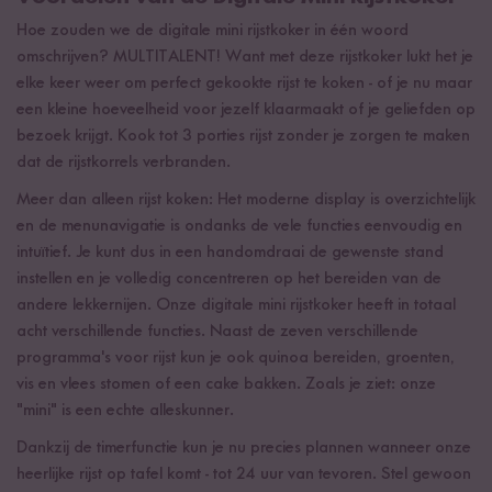
Hoe zouden we de digitale mini rijstkoker in één woord
omschrijven? MULTITALENT! Want met deze rijstkoker lukt het je
elke keer weer om perfect gekookte rijst te koken - of je nu maar
een kleine hoeveelheid voor jezelf klaarmaakt of je geliefden op
bezoek krijgt. Kook tot 3 porties rijst zonder je zorgen te maken
dat de rijstkorrels verbranden.
Meer dan alleen rijst koken: Het moderne display is overzichtelijk
en de menunavigatie is ondanks de vele functies eenvoudig en
intuïtief. Je kunt dus in een handomdraai de gewenste stand
instellen en je volledig concentreren op het bereiden van de
andere lekkernijen. Onze digitale mini rijstkoker heeft in totaal
acht verschillende functies. Naast de zeven verschillende
programma's voor rijst kun je ook quinoa bereiden, groenten,
vis en vlees stomen of een cake bakken. Zoals je ziet: onze
"mini" is een echte alleskunner.
Dankzij de timerfunctie kun je nu precies plannen wanneer onze
heerlijke rijst op tafel komt - tot 24 uur van tevoren. Stel gewoon