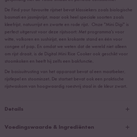
De Find your favourite rijstset bevat klassiekers zoals biologische
basmati en jasmijnrijst, maar ook heel speciale soorten zoals
kleefrijst, natuurrijst en zwarte en rode rijst. Onze "Mini Digi" is
perfect uitgerust voor deze rijstsoort: Met programma's voor
witte, volkoren en sushirijst, een krokante stand en één voor
congee of pap. En omdat we weten dat de wereld niet alleen
om rijst draait, is de Digital Mini Rice Cooker ook geschikt voor
stoomkoken en heeft hij zelfs een bakfunctie.
De basisuitrusting van het apparaat bevat al een maatbeker,
rijstlepel en stoominzet. De startset bevat ook een praktische
rijstwaskom van hoogwaardig roestvrij staal in de kleur zwart.
Details
Digitale Mini Rijstkoker Starter Set - Inhoud
Voedingswaarde & Ingrediënten