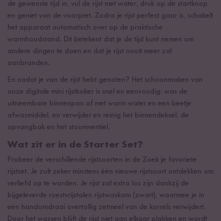
de gewenste tijd in, vul de rijst met water, druk op de startknop
en geniet van de voorpret. Zodra je rijst perfect gaar is, schakelt
het apparaat automatisch over op de praktische
warmhoudstand. Dit betekent dat je de tijd kunt nemen om
andere dingen te doen en dat je rijst nooit meer zal
aanbranden.
En nadat je van de rijst hebt genoten? Het schoonmaken van
onze digitale mini rijstkoker is snel en eenvoudig: was de
uitneembare binnenpan af met warm water en een beetje
afwasmiddel, en verwijder en reinig het binnendeksel, de
opvangbak en het stoomventiel.
Wat zit er in de Starter Set?
Probeer de verschillende rijstsoorten in de Zoek je favoriete
rijstset. Je zult zeker minstens één nieuwe rijstsoort ontdekken om
verliefd op te worden. Je rijst zal extra los zijn dankzij de
bijgeleverde roestvrijstalen rijstwaskom (zwart), waarmee je in
een handomdraai overtollig zetmeel van de korrels verwijdert.
Door het wassen blijft de rijst niet aan elkaar plakken en wordt