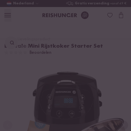
Nederland
Gratis verzending
vanaf 49 €
Lievelingsproduct
Digitale Mini Rijstkoker Starter Set
vinden ...
Beoordelen