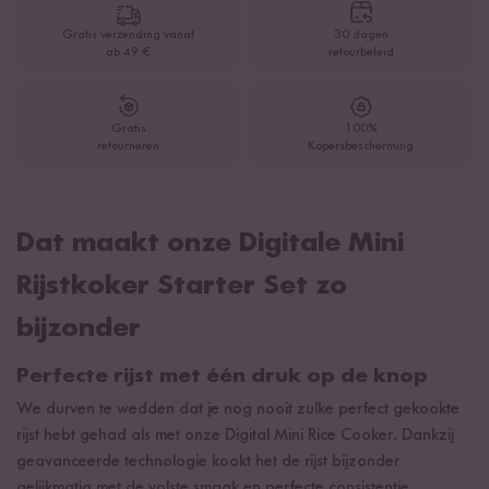
Gratis verzending vanaf
30 dagen
ab 49 €
retourbeleid
Gratis
100%
retourneren
Kopersbescherming
Dat maakt onze Digitale Mini
Rijstkoker Starter Set zo
bijzonder
Perfecte rijst met één druk op de knop
We durven te wedden dat je nog nooit zulke perfect gekookte
rijst hebt gehad als met onze Digital Mini Rice Cooker. Dankzij
geavanceerde technologie kookt het de rijst bijzonder
gelijkmatig met de volste smaak en perfecte consistentie.