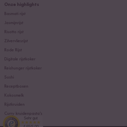
Onze highlights
Basmati rijst
Jasmijnrijst
Risotto rijst
Zilvervliesrijst
Rode Rijst
Digitale rijstkoker
Reishunger rijstkoker
Sushi
Receptboxen
Kokosmelk
Rijstkruiden
Curry kruidenpasta's
Sehr gut
4.65/5.00