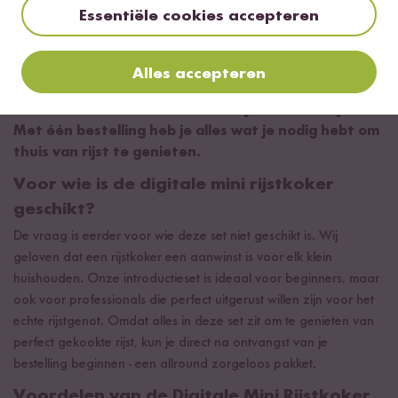
Een overzicht
Essentiële cookies accepteren
De Digitale Mini Rijstkoker Starter Set laat alle
Reishunger-harten een beetje sneller kloppen. Je
Alles accepteren
vindt hier niet alleen onze digitale mini rijstkoker,
maar ook accessoires en natuurlijk heel veel rijst.
Met één bestelling heb je alles wat je nodig hebt om
thuis van rijst te genieten.
Voor wie is de digitale mini rijstkoker
geschikt?
De vraag is eerder voor wie deze set niet geschikt is. Wij
geloven dat een rijstkoker een aanwinst is voor elk klein
huishouden. Onze introductieset is ideaal voor beginners, maar
ook voor professionals die perfect uitgerust willen zijn voor het
echte rijstgenot. Omdat alles in deze set zit om te genieten van
perfect gekookte rijst, kun je direct na ontvangst van je
bestelling beginnen - een allround zorgeloos pakket.
Voordelen van de Digitale Mini Rijstkoker