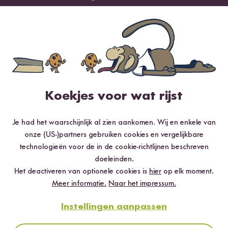
1 ster
0 %
Beoordeel dit product
Koekjes voor wat rijst
Meest nuttig
Nieuwste
Hoogste rating
Laagste rating
Je had het waarschijnlijk al zien aankomen. Wij en enkele van
onze (US-)partners gebruiken cookies en vergelijkbare
technologieën voor de in de cookie-richtlijnen beschreven
Heb je het al geprobeerd en vond je het lekker?
doeleinden.
Schrijf dan je eerste recensie en deel je ervaring!
Het deactiveren van optionele cookies is
hier
op elk moment.
Meer informatie.
Naar het impressum.
Instellingen aanpassen
Digitale Mini Rijstkoker Starter Set: