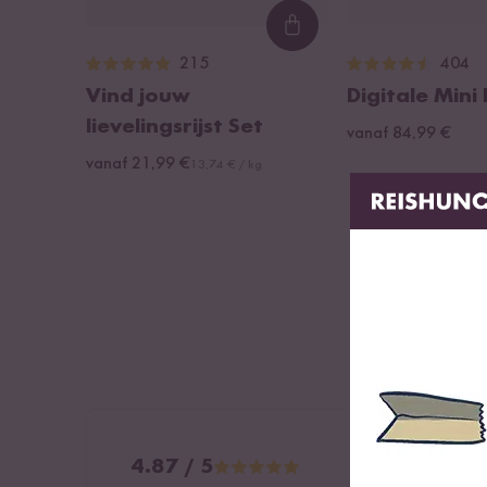
Loading...
215
404
Vind jouw
Digitale Mini
lievelingsrijst Set
vanaf 84,99 €
vanaf 21,99 €
13,74 € / kg
4.87 / 5