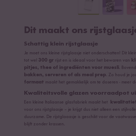
Dit maakt ons rijstglaasj
Schattig klein rijstglaasje
Je moet ons kleine rijstglaasje niet onderschatten! Dit kle
tot wel
300 gr
rijst en is ideaal voor het bewaren van
k
pitjes, thee of ingrediënten voor muesli
. Bovend
bakken, serveren of als meal prep
. Zo houd je j
formaat
maakt het gemakkelijk om te doseren - meer da
Kwaliteitsvolle glazen voorraadpot uit
Een kleine Italiaanse glasfabriek maakt het
kwalitatie
voor ons rijstglaasje – je krijgt dus niet alleen een stij
duurzame. De rijstglaaasje is geschikt voor de vaatwasse
blijft zonder krassen.