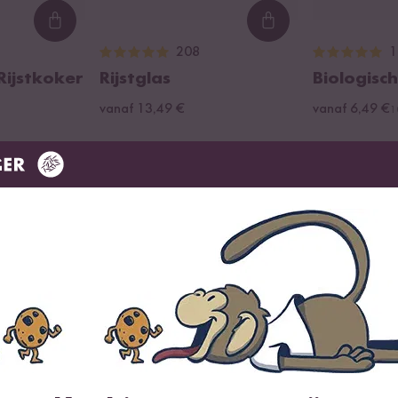
Loading...
Loading...
208
1
 Rijstkoker
Rijstglas
Biologisch
vanaf 13,49 €
vanaf 6,49 €
1
Dit zeggen onze klanten
70 Beoordelingen
0 Vragen
Meest nuttig
Nieuwst