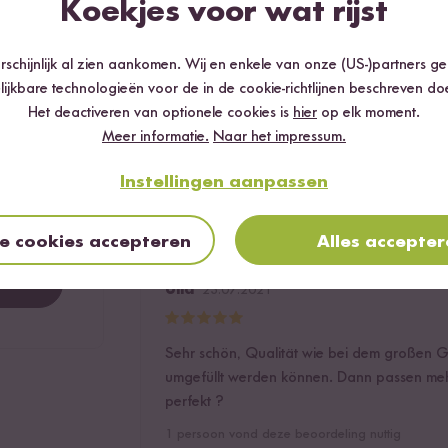
Koekjes voor wat rijst
Anonym
07.07.2021
schijnlijk al zien aankomen. Wij en enkele van onze (US-)partners g
90 %
lijkbare technologieën voor de in de cookie-richtlijnen beschreven do
7.1 %
DARAUF HAB ICH SO LANGE GEWARTET!
Het deactiveren van optionele cookies is
hier
op elk moment.
Meer informatie.
Naar het impressum.
2.9 %
2
personen vonden deze beoordeling nuttig
0 %
Instellingen aanpassen
Nuttig?
Antwoorden
0 %
le cookies accepteren
Alles accepte
Ulla
23.07.2021
Sehr schön, Qualität wie bei dem großen Gl
umgefüllt werden können. Dann passen mehr 
perfekt ?
1
persoon vond deze beoordeling nuttig