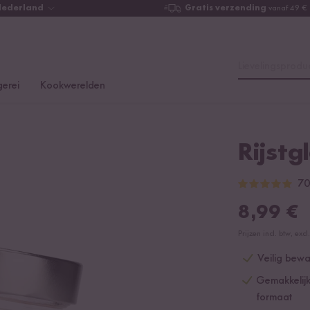
Nederland
Gratis verzending
vanaf 49 €
Lievelingsproduc
erei
Kookwerelden
Rijstg
70
8,99
€
Prijzen incl. btw, ex
Veilig bewa
Gemakkelijk
formaat