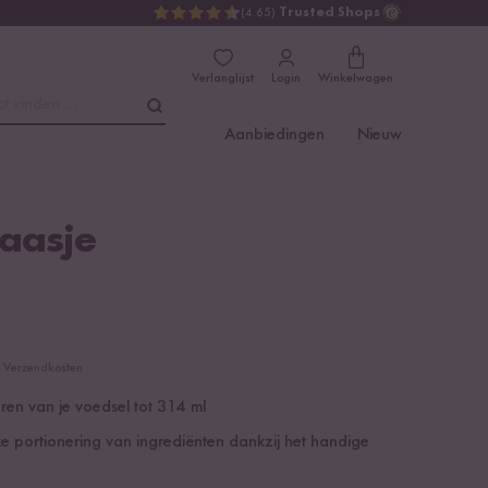
(4.65)
Trusted Shops
Verlanglijst
Login
Winkelwagen
t vinden ...
Aanbiedingen
Nieuw
laasje
cl. Verzendkosten
ren van je voedsel tot 314 ml
e portionering van ingrediënten dankzij het handige