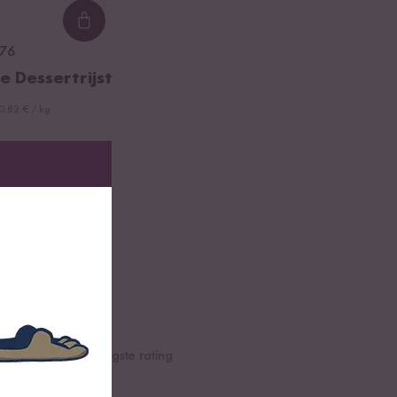
Loading...
76
e Dessertrijst
0,82 € / kg
e
Hoogste rating
Laagste rating