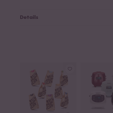
Details
Inhoud: 314 ml / 300 gr rijst
Massief, stabiel glas - Gewicht: 370 g
Hoogte: 11,5 cm
Diameter: 8 cm
Rondom bedrukking van het design en de maatverdeli
Elegant, stabiel aluminium deksel
Vaatwasmachinebestendig en krasbestendig
Uit een glasfabriek in Italië