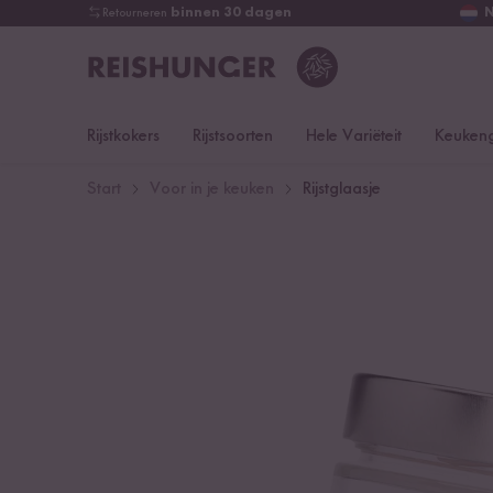
Retourneren
binnen 30 dagen
Rijstkokers
Rijstsoorten
Hele Variëteit
Keukeng
Start
Voor in je keuken
Rijstglaasje