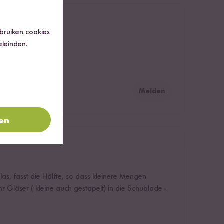
ebruiken cookies
eleinden.
Melden
ren
as, fasst die Hälfte, so dass kleinere Mengen
Gläser ( kleine auch gestapelt) in die Schublade -