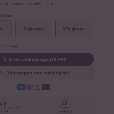
uit een kleine glasfabriek in Italië
ootte:
je
4 glaasjes
2+2 glazen
ot 5 werkdagen
In de winkelwagen
|
8,99
€
Loading...
Toevoegen aan verlanglijst
rzending vanaf
30 dagen
b 49 €
retourbeleid