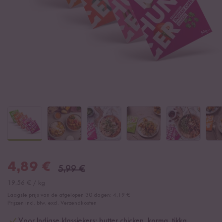
4,89
€
5,99
€
19,56
€
/
kg
Laagste prijs van de afgelopen 30 dagen:
4,19 €
Prijzen incl. btw, excl. Verzendkosten
Voor Indiase klassiekers: butter chicken, korma, tikka,