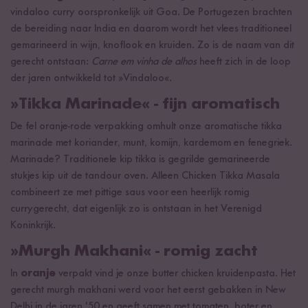
vindaloo curry oorspronkelijk uit Goa. De Portugezen brachten
de bereiding naar India en daarom wordt het vlees traditioneel
gemarineerd in wijn, knoflook en kruiden. Zo is de naam van dit
gerecht ontstaan:
Carne em vinha de alhos
heeft zich in de loop
der jaren ontwikkeld tot »Vindaloo«.
»Tikka Marinade« - fijn aromatisch
De fel oranje-rode verpakking omhult onze aromatische tikka
marinade met koriander, munt, komijn, kardemom en fenegriek.
Marinade? Traditionele kip tikka is gegrilde gemarineerde
stukjes kip uit de tandour oven. Alleen Chicken Tikka Masala
combineert ze met pittige saus voor een heerlijk romig
currygerecht, dat eigenlijk zo is ontstaan in het Verenigd
Koninkrijk.
»Murgh Makhani« - romig zacht
In
oranje
verpakt vind je onze butter chicken kruidenpasta. Het
gerecht murgh makhani werd voor het eerst gebakken in New
Delhi in de jaren '50 en geeft samen met tomaten, boter en