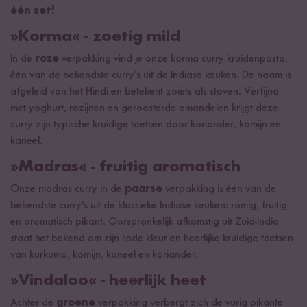
één set!
»Korma« - zoetig mild
In de
roze
verpakking vind je onze korma curry kruidenpasta,
één van de bekendste curry's uit de Indiase keuken. De naam is
afgeleid van het Hindi en betekent zoiets als stoven. Verfijnd
met yoghurt, rozijnen en geroosterde amandelen krijgt deze
curry zijn typische kruidige toetsen door koriander, komijn en
kaneel.
»Madras« - fruitig aromatisch
Onze madras curry in de
paarse
verpakking is één van de
bekendste curry's uit de klassieke Indiase keuken: romig, fruitig
en aromatisch pikant. Oorspronkelijk afkomstig uit Zuid-India,
staat het bekend om zijn rode kleur en heerlijke kruidige toetsen
van kurkuma, komijn, kaneel en koriander.
»Vindaloo« - heerlijk heet
Achter de
groene
verpakking verbergt zich de vurig pikante