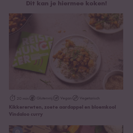
Dit kan je hiermee koken!
tomatenpasta, water, uien, zonnebloemolie, suiker, specerijen
(koriander, komijn, rode chilipeper, kurkuma, zwarte peper,
kruidnagel), maïszetmeel, zout, gember, knoflook,
korianderbladeren, kurkuma,
gele mosterd
, natuurlijke
kleurstof (paprika oleoresine)
Allergeneninformatie
: Kan sporen van
melk
,
noten
en
soja
bevatten.
Kokosmelk:
kokosnotenextract* 55%, water.
*Van
gecontroleerde biologische teelt.
Opmerking:
Voor gebruik krachtig schudden. Bewaren bij
kamertemperatuur, na opening in de koelkast bewaren en
binnen de 3 dagen consumeren.
Glutenvrij
Vegan
Vegetarisch
20 min
Kikkererwten, zoete aardappel en bloemkool
Vindaloo curry