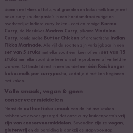
Samen met vlees of tofu, wat groenten en kokosmelk kan je met
onze curry kruidenpasta's in een handomdraai vurige en
overheerlijke Indiase curry koken - zoet en romige
Korma
Curry
, de klassieker
Madras Curry
, pikante
Vindaloo
Curry
, romig malse
Butter Chicken
of aromatische
Indian
Tikka Marinade
. Alle vijf de soorten zijn verkrijgbaar in een
set van 5 stuks
met elke soort één keer of een
set van 15
stuks
met elke soort drie keer om uit te proberen of verliefd te
worden. Of bestel direct in een bundel met
één Reishunger
kokosmelk per currypasta
, zodat je direct kan beginnen
met koken.
Volle smaak, vegan & geen
conserveermiddelen
Naast de
authentieke smaak
van de Indiase keuken
hebben we ervoor gezorgd dat onze curry kruidenpasta's
vrij
zijn van conserveermiddelen
. Bovendien zijn ze
vegan
,
glutenvrij
en de bereiding is dankzij de stap-voor-stap