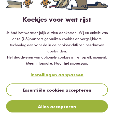
Koekjes voor wat rijst
Loading...
Loading
Je had het waarschijnlijk al zien aankomen. Wij en enkele van
96
222
onze (US-)partners gebruiken cookies en vergelijkbare
Basmati Rijst
Biologische
Di
technologieën voor de in de cookie-richtlijnen beschreven
vanaf 7,49 €
Kokosmelk
va
doeleinden.
12,48 € / kg
Het deactiveren van optionele cookies is
hier
op elk moment.
vanaf 1,99 €
7,96 € / L
Meer informatie.
Naar het impressum.
Dit zeggen onze klanten
Instellingen aanpassen
62 Beoordelingen
3 Vragen
Essentiële cookies accepteren
Alles accepteren