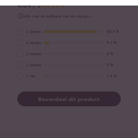
4.84 / 5
Info over de echtheid van de ratings
5 sterren
88.7 %
4 sterren
9.7 %
3 sterren
0 %
2 sterren
0 %
1 ster
1.6 %
Beoordeel dit product