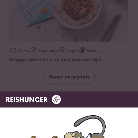
Vegetarisch
Vegan
Glutenvrij
20 min
Veggie Jalfrezi Curry met basmati rijst
Meer recepten
Vaak samen gekocht