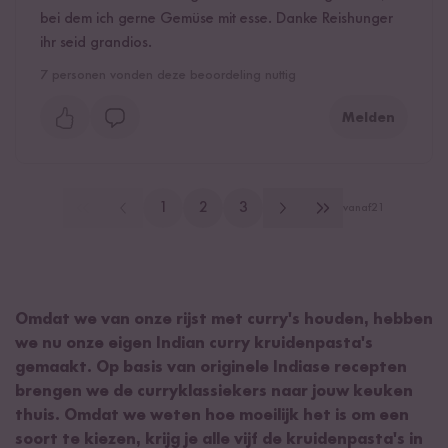
bei dem ich gerne Gemüse mit esse. Danke Reishunger
ihr seid grandios.
7
personen vonden deze beoordeling nuttig
Melden
1
2
3
vanaf
21
Omdat we van onze rijst met curry's houden, hebben
we nu onze eigen Indian curry kruidenpasta's
gemaakt. Op basis van originele Indiase recepten
brengen we de curryklassiekers naar jouw keuken
thuis. Omdat we weten hoe moeilijk het is om een
soort te kiezen, krijg je alle vijf de kruidenpasta's in