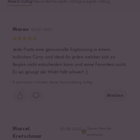
Meest nuttig
Nieuwste
Hoogste rating
Laagste rating
Maren
02.01.2021
Jede Paste eine genussvolle Ergänzung in einem
indischen Curry und ideal für jeden welcher sich zu
Beginn nicht entscheiden kann und seine Favoriten sucht.
Es sei gesagt die Wahl fällt schwer! ;)
9
personen vonden deze beoordeling nuttig
Melden
Geverifieerde
Marcel
30.08.2020
aankoop
Kretschmar