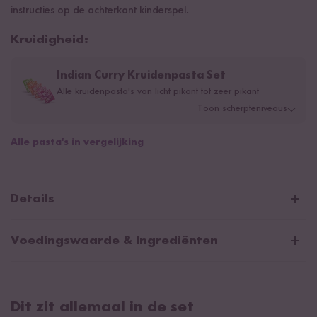
instructies op de achterkant kinderspel.
Kruidigheid:
Indian Curry Kruidenpasta Set
Alle kruidenpasta's van licht pikant tot zeer pikant
Toon scherpteniveaus
Alle pasta's in vergelijking
Details
Indian Curry Kruidenpasta Set (5
Voedingswaarde & Ingrediënten
pasta's) - Inhoud
Korma Indian Curry Kruidenpasta (50g)
Korma Indian Curry Kruidenpasta
Madras Indian Curry Kruidenpasta (50g)
Dit zit allemaal in de set
Gemiddelde voedingswaarden per 100g/ml: