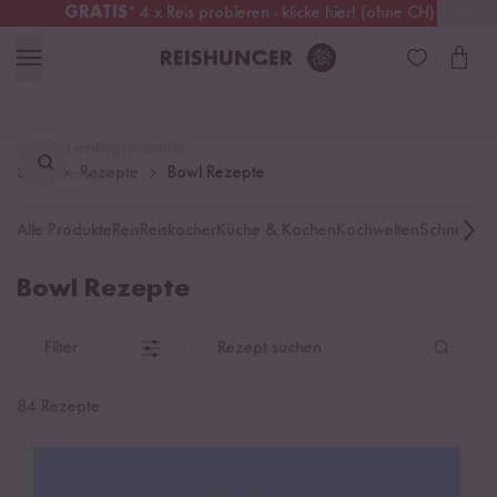
GRATIS
* 4 x Reis probieren - klicke hier! (ohne CH)
Schweiz
Alle Zölle & Steuern
inklusive
Lieblingsprodukt
Start
Rezepte
Bowl Rezepte
finden ...
Alle Produkte
Reis
Reiskocher
Küche & Kochen
Kochwelten
Schnelle K
Bowl Rezepte
Filter
Rezept suchen
84 Rezepte