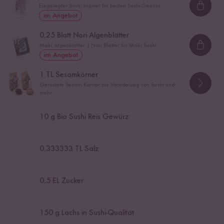
Eingelegter Sushi Ingwer für besten Sushi-Genuss
Loadi
im Angebot
0,25
Blatt Nori Algenblätter
Maki Algenblätter | Nori Blätter für Maki Sushi
Loadi
im Angebot
1
TL Sesamkörner
Geröstete Sesam Körner zur Veredelung von Sushi und
mehr
10
g Bio Sushi Reis Gewürz
0,333333
TL Salz
0,5
EL Zucker
150
g Lachs in Sushi-Qualität