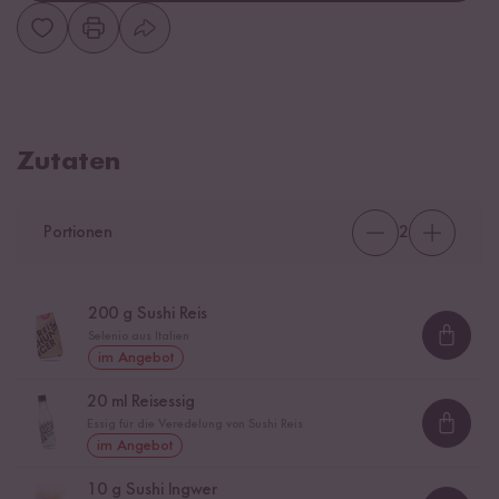
Zutaten
Portionen
2
200
g Sushi Reis
Selenio aus Italien
Loadi
im Angebot
20
ml Reisessig
Essig für die Veredelung von Sushi Reis
Loadi
im Angebot
10
g Sushi Ingwer