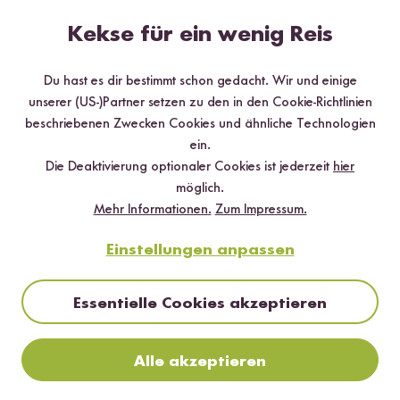
Kekse für ein wenig Reis
Du hast es dir bestimmt schon gedacht. Wir und einige
unserer (US-)Partner setzen zu den in den Cookie-Richtlinien
beschriebenen Zwecken Cookies und ähnliche Technologien
ein.
Die Deaktivierung optionaler Cookies ist jederzeit
hier
möglich.
Mehr Informationen.
Zum Impressum.
Digitales Rezeptbuch per E-Mail
Einstellungen anpassen
✔️ 25 leckere Rezepte aus unseren bunten Kochwelten
✔️ Von Sushi über Curry bis hin zu Desserts
✔️ Inklusive Tipps & Tricks für die Zubereitung
Essentielle Cookies akzeptieren
Alle akzeptieren