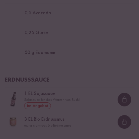
0,5
Avocado
0,25
Gurke
50
g Edamame
ERDNUSSSAUCE
1
EL Sojasauce
Sojasauce für das Würzen von Sushi
Loadi
im Angebot
3
EL Bio Erdnussmus
Loadi
extra cremiges Bio-Erdnussmus