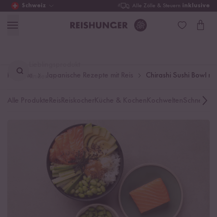
Schweiz
Alle Zölle & Steuern
inklusive
Lieblingsprodukt
Rezepte
Japanische Rezepte mit Reis
Chirashi Sushi Bowl m
finden ...
Alle Produkte
Reis
Reiskocher
Küche & Kochen
Kochwelten
Schnelle K