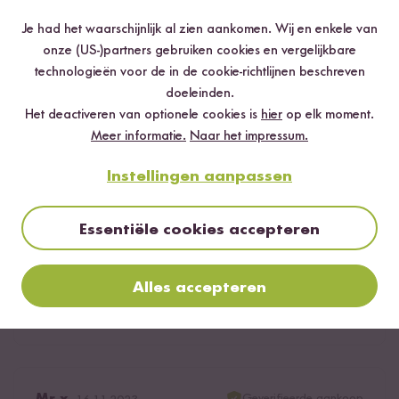
2
personen vonden deze beoordeling nuttig
Je had het waarschijnlijk al zien aankomen. Wij en enkele van
Rijstkoker Starter Set Wit met Standaard
onze (US-)partners gebruiken cookies en vergelijkbare
Binnenpan
Melden
technologieën voor de in de cookie-richtlijnen beschreven
Basis Rijstkoker Wit met Standaard Binnenpan
doeleinden.
Vind jouw lievelingsrijst Set (8 x 200 g)
Het deactiveren van optionele cookies is
hier
op elk moment.
Meer informatie.
Naar het impressum.
Rijstzeef Aubergine
Alex
27.12.2023
Instellingen aanpassen
Rijstkoker Starter Set Wit met Keramische Coating
Basis Rijstkoker Wit met Keramische Coating
Reis kochen hat seinen Schrecken verloren! Schnell,
Essentiële cookies accepteren
Vind jouw lievelingsrijst Set (8 x 200 g)
einfach, saulecker!
Rijstzeef Aubergine
1
persoon vond deze beoordeling nuttig
Alles accepteren
Melden
Geverifieerde aankoop