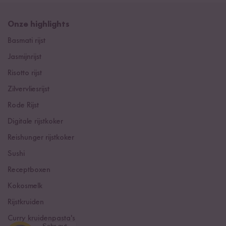
Onze highlights
Basmati rijst
Jasmijnrijst
Risotto rijst
Zilvervliesrijst
Rode Rijst
Digitale rijstkoker
Reishunger rijstkoker
Sushi
Receptboxen
Kokosmelk
Rijstkruiden
Curry kruidenpasta's