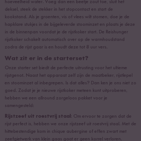
hoeveelheid water. Voeg dan een beetje zout toe, sluit het
deksel, steek de stekker in het stopcontact en start de
kookstand. Als je groenten, vis of vlees wilt stomen, doe je de
hapklare stukjes in de bijgeleverde stoominzet en plaats je deze
in de binnenpan voordat je de rijstkoker start. De Reishunger
rijstkoker schakelt automatisch over op de warmhoudstand
zodra de rijst gaar is en houdt deze tot 8 uur vers.
Wat zit er in de starterset?
Onze starter set biedt de perfecte uitrusting voor het ultieme
rijstgenot. Naast het apparaat zelf zijn de maatbeker, rijstlepel
en stoominzet al inbegrepen. Is dat alles? Dan ken je ons niet zo
goed. Zodat je je nieuwe rijstkoker meteen kunt uitproberen,
hebben we een allround zorgeloos pakket voor je
samengesteld:
Rijstzeef uit roestvrij staal
: Om ervoor te zorgen dat de
rijst perfect is, hebben we onze rijstzeef uit roestvrij staal. Met de
hittebestendige kom in chique aubergine of effen zwart met
zeefgietwerk van klein gaas gaat er geen korrel verloren.