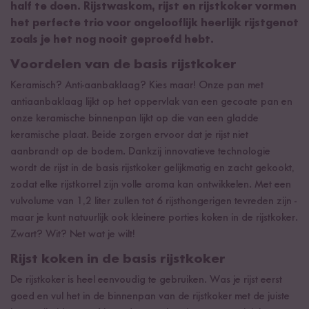
half te doen. Rijstwaskom, rijst en rijstkoker vormen
het perfecte trio voor ongelooflijk heerlijk rijstgenot
zoals je het nog nooit geproefd hebt.
Voordelen van de basis rijstkoker
Keramisch? Anti-aanbaklaag? Kies maar! Onze pan met
antiaanbaklaag lijkt op het oppervlak van een gecoate pan en
onze keramische binnenpan lijkt op die van een gladde
keramische plaat. Beide zorgen ervoor dat je rijst niet
aanbrandt op de bodem. Dankzij innovatieve technologie
wordt de rijst in de basis rijstkoker gelijkmatig en zacht gekookt,
zodat elke rijstkorrel zijn volle aroma kan ontwikkelen. Met een
vulvolume van 1,2 liter zullen tot 6 rijsthongerigen tevreden zijn -
maar je kunt natuurlijk ook kleinere porties koken in de rijstkoker.
Zwart? Wit? Net wat je wilt!
Rijst koken in de basis rijstkoker
De rijstkoker is heel eenvoudig te gebruiken. Was je rijst eerst
goed en vul het in de binnenpan van de rijstkoker met de juiste