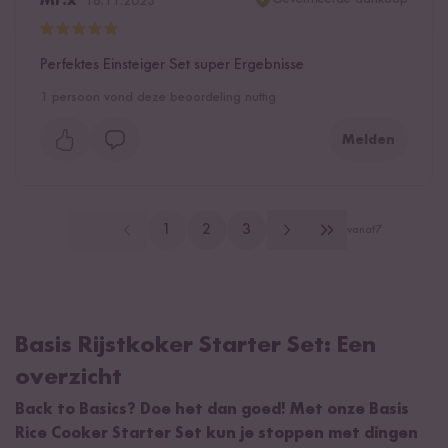
Mr.x
16.11.2023
Perfektes Einsteiger Set super Ergebnisse
1
persoon vond deze beoordeling nuttig
Melden
1
2
3
vanaf
7
Basis Rijstkoker Starter Set: Een
overzicht
Back to Basics? Doe het dan goed! Met onze Basis
Rice Cooker Starter Set kun je stoppen met dingen