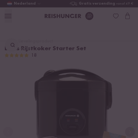
Nederland
Gratis verzending
vanaf 49 €
Lievelingsproduct
Basis Rijstkoker Starter Set
vinden ...
18