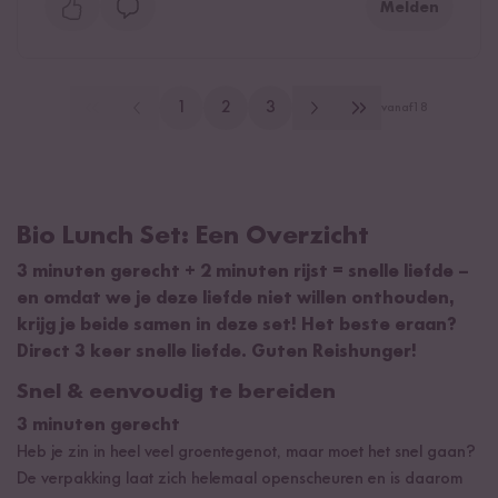
Melden
1
2
3
vanaf
18
Bio Lunch Set: Een Overzicht
3 minuten gerecht + 2 minuten rijst = snelle liefde –
en omdat we je deze liefde niet willen onthouden,
krijg je beide samen in deze set! Het beste eraan?
Direct 3 keer snelle liefde. Guten Reishunger!
Snel & eenvoudig te bereiden
3 minuten gerecht
Heb je zin in heel veel groentegenot, maar moet het snel gaan?
De verpakking laat zich helemaal openscheuren en is daarom