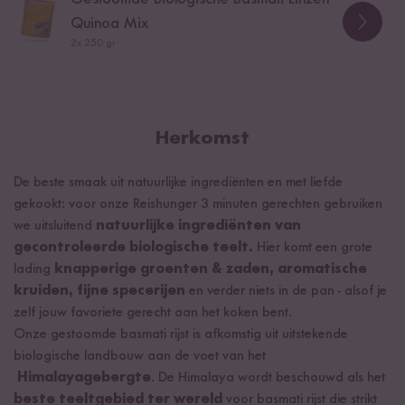
tofu* (water, sojabonen*, verstevigingsmiddel calciumsulfaat),
Quinoa Mix
water, mangopuree*, agavesiroop*, specerijen*, zetmeel*,
2x
250 gr
steenzout,
cashewnoten*
, kruiden*, zonnebloemolie*,
tafelzout, kaffir limoenolie.
Mediterrane Groenten in Tomatensaus:
36%
groenten* (24% tomaten*, uien*, gele paprika*), 21% gegrilde
Herkomst
groenten* (courgette*, rode paprika*, aubergine*), 21%
tomatenpuree eenmalig geconcentreerd*, 10% tomatensap*,
De beste smaak uit natuurlijke ingrediënten en met liefde
olijfolie*, agavesiroop*, zetmeel*, steenzout, specerijen*,
gekookt: voor onze Reishunger 3 minuten gerechten gebruiken
appelsapconcentraat*, kruiden*, zonnebloemolie*,
we uitsluitend
natuurlijke ingrediënten van
citroensapconcentraat*, tafelzout.
gecontroleerde biologische teelt.
Hier komt een grote
Romig Groentepannetje:
water, 42% groenten*
lading
knapperige groenten & zaden, aromatische
(wortelen*, asperge wit*, maïs*, uien*, sperziebonen*, erwten*,
kruiden, fijne specerijen
en verder niets in de pan - alsof je
bloemkool*), rapsolie*, zetmeel*, steenzout, erwteneiwit*,
zelf jouw favoriete gerecht aan het koken bent.
specerijen*, wortelpoeder*, kruiden*, verdikkingsmiddel
Onze gestoomde basmati rijst is afkomstig uit uitstekende
johannesbroodpitmeel, lijnzaadmeel*.
biologische landbouw aan de voet van het
Himalayagebergte
. De Himalaya wordt beschouwd als het
*Ingrediënten uit gecontroleerde teelt met het controlenummer
beste teeltgebied ter wereld
voor basmati rijst die strikt