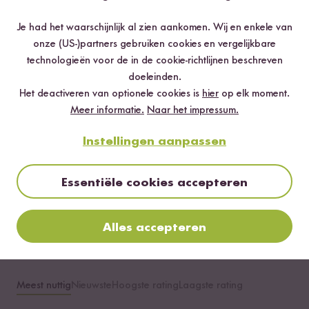
Info over de echtheid van de ratings
Je had het waarschijnlijk al zien aankomen. Wij en enkele van
onze (US-)partners gebruiken cookies en vergelijkbare
5 sterren
80 %
technologieën voor de in de cookie-richtlijnen beschreven
4 sterren
17.5 %
doeleinden.
Het deactiveren van optionele cookies is
hier
op elk moment.
3 sterren
2.5 %
Meer informatie.
Naar het impressum.
2 sterren
0 %
Instellingen aanpassen
1 ster
0 %
Essentiële cookies accepteren
Beoordeel dit product
Alles accepteren
Meest nuttig
Nieuwste
Hoogste rating
Laagste rating