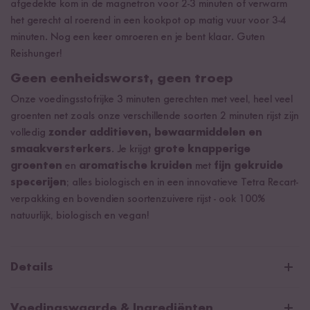
afgedekte kom in de magnetron voor 2-3 minuten of verwarm
het gerecht al roerend in een kookpot op matig vuur voor 3-4
minuten. Nog een keer omroeren en je bent klaar. Guten
Reishunger!
Geen eenheidsworst, geen troep
Onze voedingsstofrijke 3 minuten gerechten met veel, heel veel
groenten net zoals onze verschillende soorten 2 minuten rijst zijn
volledig
zonder additieven, bewaarmiddelen en
smaakversterkers
. Je krijgt
grote knapperige
groenten
en
aromatische kruiden
met
fijn gekruide
specerijen
; alles biologisch en in een innovatieve Tetra Recart-
verpakking en bovendien soortenzuivere rijst - ook 100%
natuurlijk, biologisch en vegan!
Details
Reishunger 3 Minuten Biologische
Voedingswaarde & Ingrediënten