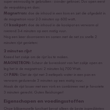
super eenvoudig te gebruiken - zonder geknoei. Dus open eerst
de verpakking en dan:
Magnetron:
doe de inhoud in een kom en zet die afgedekt in
de magnetron voor 2-3 minuten op 600 watt.
Of
kookpot:
doe de inhoud in de kookpot en verwarm al
roerend 3-4 minuten op een matig vuur.
Nog een keer doorroeren en samen met de net zo snelle 2
minuten rijst genieten:
2 minuten rijst
Kneed het zakje om de rijst los te maken.
MAGNETRON:
Scheur de bovenkant van het zakje open en
leg het in de magnetron: 2 minuten bij 700 Watt.
Of
PAN:
Giet de rijst met 3 eetlepels water in een pan en
verwarm gedurende 3 minuten op een matig vuur.
Maak de rijst losser met een vork en combineer met je favoriete
3 minuten gerecht. Guten Reishunger!
Eigenschapen en voedingsstoffen
Onze bliksemsnelle lunchset bevat alleen de beste ingrediënten