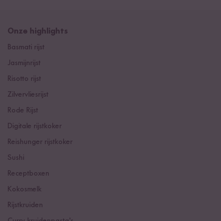
Onze highlights
Basmati rijst
Jasmijnrijst
Risotto rijst
Zilvervliesrijst
Rode Rijst
Digitale rijstkoker
Reishunger rijstkoker
Sushi
Receptboxen
Kokosmelk
Rijstkruiden
Curry kruidenpasta's