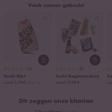
Materiaal: bamboe (glad geschuurd)
Vaak samen gekocht
Afmetingen: 24 cm lang
Ook verkrijgbaar in een praktisch voordeelpakket van 50 of
250 stuks
Loading...
Loading
154
152
Sushi Rijst
Sushi Beginnersbox
Su
vanaf 3,79 €
vanaf 15,99 €
va
6,32 € / kg
Dit zeggen onze klanten
9 Beoordelingen
0 Vragen