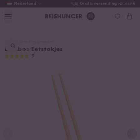
Nederland
Gratis verzending
vanaf 49 €
Lievelingsproduct
Bamboe Eetstokjes
vinden ...
9