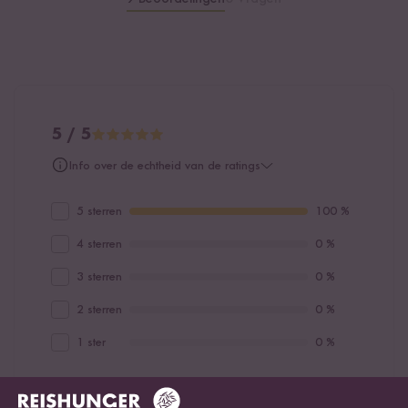
5 / 5
Info over de echtheid van de ratings
5 sterren
100 %
4 sterren
0 %
3 sterren
0 %
2 sterren
0 %
1 ster
0 %