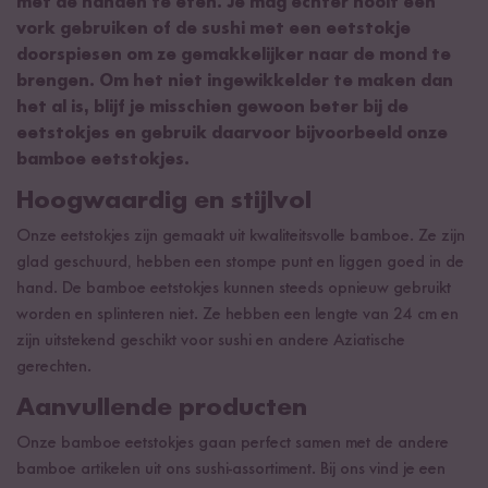
met de handen te eten. Je mag echter nooit een
vork gebruiken of de sushi met een eetstokje
doorspiesen om ze gemakkelijker naar de mond te
brengen. Om het niet ingewikkelder te maken dan
het al is, blijf je misschien gewoon beter bij de
eetstokjes en gebruik daarvoor bijvoorbeeld onze
bamboe eetstokjes.
Hoogwaardig en stijlvol
Onze eetstokjes zijn gemaakt uit kwaliteitsvolle bamboe. Ze zijn
glad geschuurd, hebben een stompe punt en liggen goed in de
hand. De bamboe eetstokjes kunnen steeds opnieuw gebruikt
worden en splinteren niet. Ze hebben een lengte van 24 cm en
zijn uitstekend geschikt voor sushi en andere Aziatische
gerechten.
Aanvullende producten
Onze bamboe eetstokjes gaan perfect samen met de andere
bamboe artikelen uit ons sushi-assortiment. Bij ons vind je een