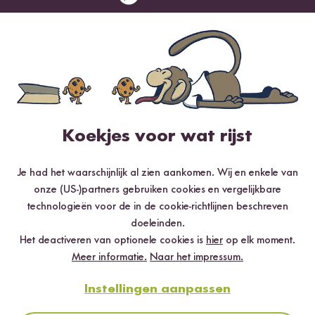
Beoordeel dit product
Meest nuttig
Nieuwste
Hoogste rating
Laagste rating
Koekjes voor wat rijst
Moni
22.03.2024
Je had het waarschijnlijk al zien aankomen. Wij en enkele van
onze (US-)partners gebruiken cookies en vergelijkbare
Kann man diese Stäbchen nur einmal verwenden oder
technologieën voor de in de cookie-richtlijnen beschreven
sind sie für den dauerhaften gebrauch gedacht?
doeleinden.
Het deactiveren van optionele cookies is
hier
op elk moment.
0
personen vonden deze beoordeling nuttig
Meer informatie.
Naar het impressum.
Melden
Instellingen aanpassen