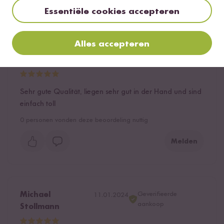
Essentiële cookies accepteren
Toon antwoorden
Alles accepteren
Wolke
22.01.2024
Sehr gute Qualität, liegen sehr gut in der Hand und sind
einfach toll
0
personen vonden deze beoordeling nuttig
Melden
Geverifieerde
Michael
11.01.2024
aankoop
Stollmann