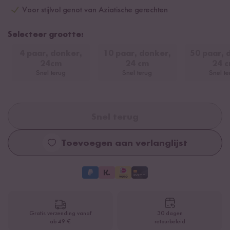
Voor stijlvol genot van Aziatische gerechten
Selecteer grootte:
4 paar, donker,
10 paar, donker,
50 paar, 
24cm
24 cm
24 
Snel terug
Snel terug
Snel te
Snel terug
Toevoegen aan verlanglijst
Gratis verzending vanaf
30 dagen
ab 49 €
retourbeleid