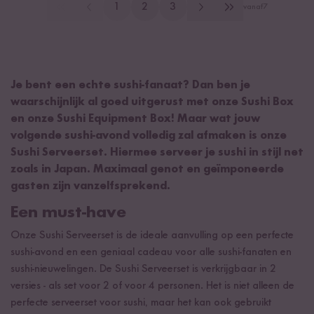
1
2
3
vanaf
7
Je bent een echte sushi-fanaat? Dan ben je
waarschijnlijk al goed uitgerust met onze Sushi Box
en onze Sushi Equipment Box! Maar wat jouw
volgende sushi-avond volledig zal afmaken is onze
Sushi Serveerset. Hiermee serveer je sushi in stijl net
zoals in Japan. Maximaal genot en geïmponeerde
gasten zijn vanzelfsprekend.
Een must-have
Onze Sushi Serveerset is de ideale aanvulling op een perfecte
sushi-avond en een geniaal cadeau voor alle sushi-fanaten en
sushi-nieuwelingen. De Sushi Serveerset is verkrijgbaar in 2
versies - als set voor 2 of voor 4 personen. Het is niet alleen de
perfecte serveerset voor sushi, maar het kan ook gebruikt