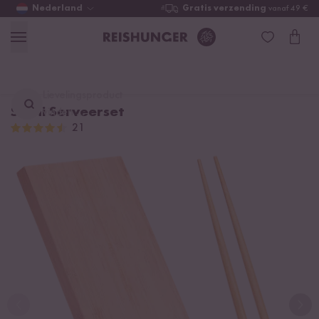
Nederland
Gratis verzending
vanaf 49 €
Lievelingsproduct
Sushi Serveerset
vinden ...
21