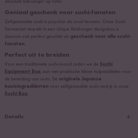
absolute blikvanger op tafel.
Geniaal geschenk voor sushi-fanaten
Zelfgemaakte sushi is populair als nooit tevoren. Onze Sushi
Serveerset verpakt in een chique Reishunger designbox is
daarom ook perfect geschikt als
geschenk voor alle sushi-
fanaten
.
Perfect uit te breiden
Voor een traditionele sushi-avond raden we de
Sushi
Equipment Box
aan met praktische kleine hulpmiddelen voor
de bereiding van sushi. De
originele Japanse
basisingrediënten
voor zelfgemaakte sushi vind je in onze
Sushi Box
.
Details
Sushi Serveerset - Inhoud