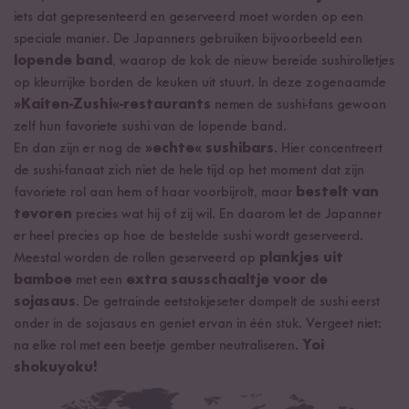
iets dat gepresenteerd en geserveerd moet worden op een
speciale manier. De Japanners gebruiken bijvoorbeeld een
lopende band
, waarop de kok de nieuw bereide sushirolletjes
op kleurrijke borden de keuken uit stuurt. In deze zogenaamde
»Kaiten-Zushi«-restaurants
nemen de sushi-fans gewoon
zelf hun favoriete sushi van de lopende band.
En dan zijn er nog de
»echte« sushibars
. Hier concentreert
de sushi-fanaat zich niet de hele tijd op het moment dat zijn
favoriete rol aan hem of haar voorbijrolt, maar
bestelt van
tevoren
precies wat hij of zij wil. En daarom let de Japanner
er heel precies op hoe de bestelde sushi wordt geserveerd.
Meestal worden de rollen geserveerd op
plankjes uit
bamboe
met een
extra sausschaaltje voor de
sojasaus
. De getrainde eetstokjeseter dompelt de sushi eerst
onder in de sojasaus en geniet ervan in één stuk. Vergeet niet:
na elke rol met een beetje gember neutraliseren.
Yoi
shokuyoku!