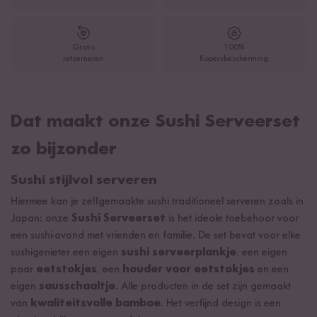
Gratis
100%
retourneren
Kopersbescherming
Dat maakt onze Sushi Serveerset
zo bijzonder
Sushi stijlvol serveren
Hiermee kan je zelfgemaakte sushi traditioneel serveren zoals in
Japan: onze
Sushi Serveerset
is het ideale toebehoor voor
een sushi-avond met vrienden en familie. De set bevat voor elke
sushigenieter een eigen
sushi serveerplankje
, een eigen
paar
eetstokjes
, een
houder voor eetstokjes
en een
eigen
sausschaaltje
. Alle producten in de set zijn gemaakt
van
kwaliteitsvolle bamboe
. Het verfijnd design is een