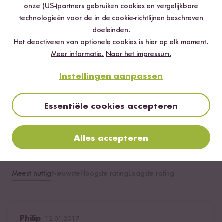
5 sterren
76.2 %
onze (US-)partners gebruiken cookies en vergelijkbare
technologieën voor de in de cookie-richtlijnen beschreven
4 sterren
19 %
doeleinden.
3 sterren
4.8 %
Het deactiveren van optionele cookies is
hier
op elk moment.
Meer informatie.
Naar het impressum.
2 sterren
0 %
1 ster
0 %
Instellingen aanpassen
Essentiële cookies accepteren
Beoordeel dit product
Alles accepteren
Meest nuttig
Nieuwste
Hoogste rating
Laagste rating
Philip
12.01.2017