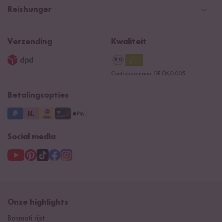
Retourneren
Betaalmethoden
Nederland
Reishunger
Algemene verkoopvoorwaarden
Recepten
NIEUW
Newsletter
Privacy
Reishunger lexicon
Verzending
Kwaliteit
Impressum
Contacteer ons
Controlecentrum: DE-ÖKO-005
Betalingsopties
Social media
Onze highlights
Basmati rijst