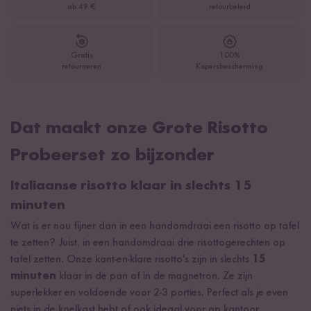
ab 49 €
retourbeleid
Gratis
100%
retourneren
Kopersbescherming
Dat maakt onze Grote Risotto
Probeerset zo bijzonder
Italiaanse risotto klaar in slechts 15
minuten
Wat is er nou fijner dan in een handomdraai een risotto op tafel
te zetten? Juist, in een handomdraai drie risottogerechten op
tafel zetten. Onze kant-en-klare risotto's zijn in slechts
15
minuten
klaar in de pan of in de magnetron. Ze zijn
superlekker en voldoende voor 2-3 porties. Perfect als je even
niets in de koelkast hebt of ook ideaal voor op kantoor.