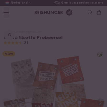
Nederland
Gratis verzending
vanaf 49 €
Lievelingsproduct
Grote Risotto Probeerset
vinden ...
31
NIEUW