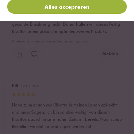
sind völlig in Ordnung. Und mal ehrlich, die wenigsten
Alles accepteren
von uns können zu 100 % und stets und ständig alles
selbst herstellen, selbst bei hohem Bewusstsein für
gesunde Ernährung nicht. Daher halten wir dieses Fertig
Risotto für ein absolut empfehlenswertes Produkt.
9
personen vonden deze beoordeling nuttig
Melden
Elli
17.01.2021
Habe zum ersten Mal Risotto in meinen Leben gekocht
und muss Sagen: ich bin so überwältigt von diesen
Risottos das ich in sehr näher Zukunft bereits, Nachschub
Bestellen werde! Ihr seid super, weiter so!