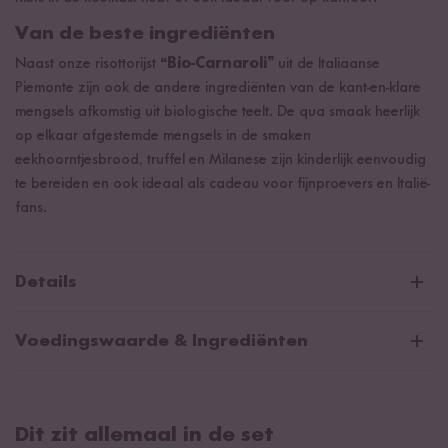
Van de beste ingrediënten
Naast onze risottorijst
“Bio-Carnaroli”
uit de Italiaanse
Piemonte zijn ook de andere ingrediënten van de kant-en-klare
mengsels afkomstig uit biologische teelt. De qua smaak heerlijk
op elkaar afgestemde mengsels in de smaken
eekhoorntjesbrood, truffel en Milanese zijn kinderlijk eenvoudig
te bereiden en ook ideaal als cadeau voor fijnproevers en Italië-
fans.
Details
Risotto Medium Probeerset - Inhoud
Voedingswaarde & Ingrediënten
Risotto Eekhoorntjesbrood uit Italië (250g)
Risotto Tomaat uit Italië (250g)
Flits-Risotto Eekhoorntjesbrood
Risotto Pompoen uit Italië (250g)
Dit zit allemaal in de set