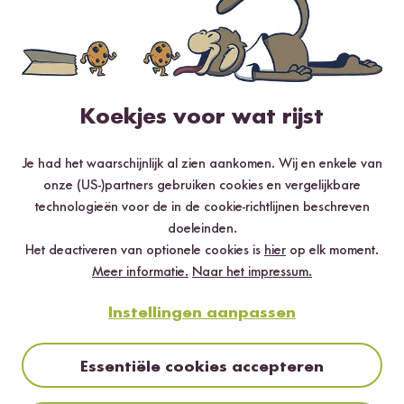
1 ster
0 %
Beoordeel dit product
Koekjes voor wat rijst
Je had het waarschijnlijk al zien aankomen. Wij en enkele van
onze (US-)partners gebruiken cookies en vergelijkbare
technologieën voor de in de cookie-richtlijnen beschreven
Meest nuttig
Nieuwste
Hoogste rating
Laagste rating
doeleinden.
Het deactiveren van optionele cookies is
hier
op elk moment.
Meer informatie.
Naar het impressum.
KFB
22.10.2017
Instellingen aanpassen
Uns schmecken aus dieser Box alle Sorten sehr gut. Es
Essentiële cookies accepteren
sättigt hervorragend. Wenn es mal schnell gehen muss,
ist so ein Risotto in gut 15 min fertig. Die Inhaltsstoffe