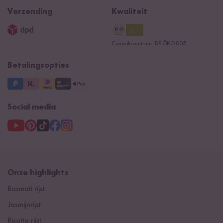
Newsletter
Privacy
Reishunger lexicon
Verzending
Kwaliteit
Impressum
Contacteer ons
Controlecentrum: DE-ÖKO-005
Betalingsopties
Social media
Onze highlights
Basmati rijst
Jasmijnrijst
Risotto rijst