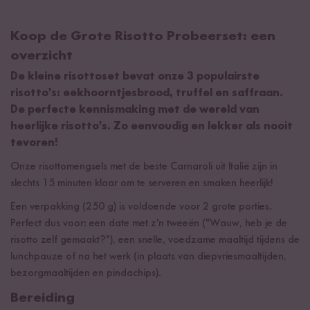
Koop de Grote Risotto Probeerset: een
overzicht
De kleine risottoset bevat onze 3 populairste
risotto's: eekhoorntjesbrood, truffel en saffraan.
De perfecte kennismaking met de wereld van
heerlijke risotto's. Zo eenvoudig en lekker als nooit
tevoren!
Onze risottomengsels met de beste Carnaroli uit Italië zijn in
slechts 15 minuten klaar om te serveren en smaken heerlijk!
Een verpakking (250 g) is voldoende voor 2 grote porties.
Perfect dus voor: een date met z'n tweeën ("Wauw, heb je de
risotto zelf gemaakt?"), een snelle, voedzame maaltijd tijdens de
lunchpauze of na het werk (in plaats van diepvriesmaaltijden,
bezorgmaaltijden en pindachips).
Bereiding