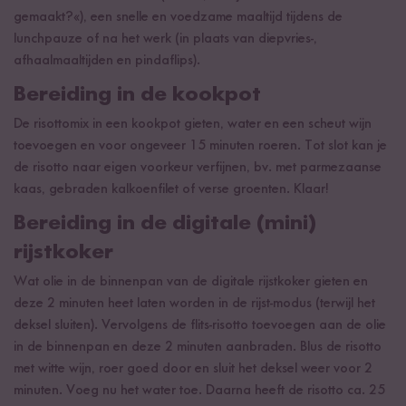
gemaakt?«), een snelle en voedzame maaltijd tijdens de
lunchpauze of na het werk (in plaats van diepvries-,
afhaalmaaltijden en pindaflips).
Bereiding in de kookpot
De risottomix in een kookpot gieten, water en een scheut wijn
toevoegen en voor ongeveer 15 minuten roeren. Tot slot kan je
de risotto naar eigen voorkeur verfijnen, bv. met parmezaanse
kaas, gebraden kalkoenfilet of verse groenten. Klaar!
Bereiding in de digitale (mini)
rijstkoker
Wat olie in de binnenpan van de digitale rijstkoker gieten en
deze 2 minuten heet laten worden in de rijst-modus (terwijl het
deksel sluiten). Vervolgens de flits-risotto toevoegen aan de olie
in de binnenpan en deze 2 minuten aanbraden. Blus de risotto
met witte wijn, roer goed door en sluit het deksel weer voor 2
minuten. Voeg nu het water toe. Daarna heeft de risotto ca. 25