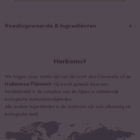
Voedingswaarde & Ingrediënten
Gemiddelde voedingswaarden per 100g/ml:
Energie
1460 kJ / 349 kcal
Vetten
1 g
Herkomst
waarvan verzadigde vetzuren
0,2 g
We krijgen onze risotto rijst van de soort »bio-Carnaroli« uit de
Koolhydraten
86 g
Italiaanse Piëmont
. Hij wordt geteeld door een
waarvan suikers
2 g
familiebedrijf in de schaduw van de Alpen in uitstekende
biologische teeltomstandigheden.
Eiwitten
8 g
Alle andere ingrediënten in de risottomix zijn ook afkomstig uit
Zout
1,9 g
biologische teelt.
Carnaroli rijst* 90%, paprika* 4%, zeezout*, rijstmeel*, uien*,
selderij
*, wortelen*, peterselie*, prei*, extra vierge olijfolie*,
maïszetmeel*, miso* (
soja
*, rijst*, water, zout, koji), gistextract,