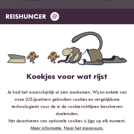
3 sterren
0 %
2 sterren
10 %
1 ster
0 %
Beoordeel dit product
Koekjes voor wat rijst
Je had het waarschijnlijk al zien aankomen. Wij en enkele van
Meest nuttig
Nieuwste
Hoogste rating
Laagste rating
onze (US-)partners gebruiken cookies en vergelijkbare
technologieën voor de in de cookie-richtlijnen beschreven
doeleinden.
Bino
20.10.2015
Het deactiveren van optionele cookies is
hier
op elk moment.
Meer informatie.
Naar het impressum.