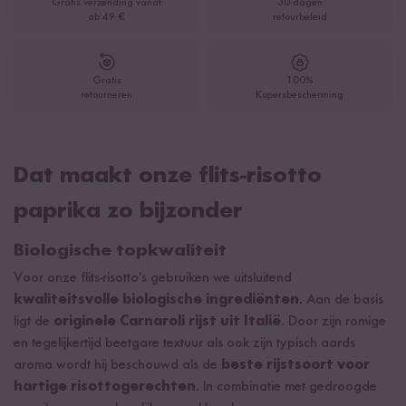
Gratis verzending vanaf
30 dagen
ab 49 €
retourbeleid
Gratis
100%
retourneren
Kopersbescherming
Dat maakt onze flits-risotto
paprika zo bijzonder
Biologische topkwaliteit
Voor onze flits-risotto's gebruiken we uitsluitend
kwaliteitsvolle biologische ingrediënten
. Aan de basis
ligt de
originele Carnaroli rijst uit Italië
. Door zijn romige
en tegelijkertijd beetgare textuur als ook zijn typisch aards
aroma wordt hij beschouwd als de
beste rijstsoort voor
hartige risottogerechten
. In combinatie met gedroogde