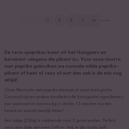
1
2
3
vanaf
4
De term »paprika« komt uit het Hongaars en
betekent »degene die pikant is«. Voor onze risotto
met paprika gebruiken we normale milde paprika -
pikant of heet of sexy of wat dan ook is de mix nog
altijd!
Onze flits-risotto met paprika bestaat uit onze biologische
Carnaroli rijst en andere kwaliteitsvolle biologische ingrediënten,
kan supersnel en eenvoudig in slechts 15 minuten worden
bereid en smaakt heerlijk lekker!
Eén zakje (250g) is voldoende voor 2 grote porties. Perfect
voor: een date met twee (»Wow, heb je die risotto zelf