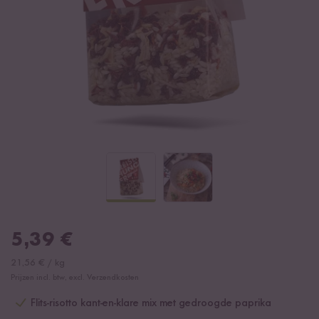
5,39
€
21,56
€
/
kg
Prijzen incl. btw, excl. Verzendkosten
Flits-risotto kant-en-klare mix met gedroogde paprika