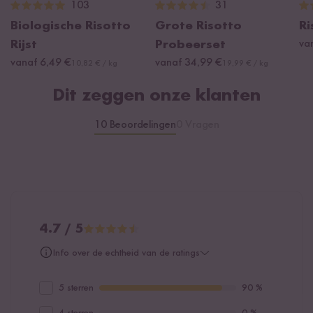
103
31
Biologische Risotto
Grote Risotto
Ri
Rijst
Probeerset
va
vanaf 6,49 €
vanaf 34,99 €
10,82 € / kg
19,99 € / kg
Dit zeggen onze klanten
10 Beoordelingen
0 Vragen
4.7 / 5
Info over de echtheid van de ratings
5 sterren
90 %
4 sterren
0 %