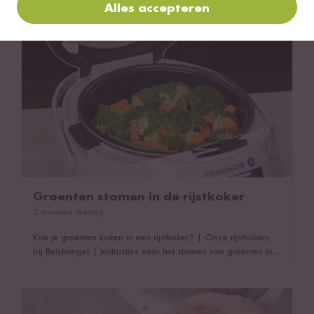
Groenten stomen in de rijstkoker
Alles accepteren
Groenten stomen in de rijstkoker
5 minuten leestijd
Kun je groenten koken in een rijstkoker?
|
Onze rijstkokers
bij Reishunger
|
Instructies voor het stomen van groenten in
de rijstkoker
|
Roestvrijstalen stoominzet voor de digitale
rijstkoker
|
Diepvriesgroenten stomen in de rijstkoker
|
Voordelen van het stomen van groenten
|
Dit kan ook
Verhouding Rijst-Water in de Rijstkoker
interessant zijn!