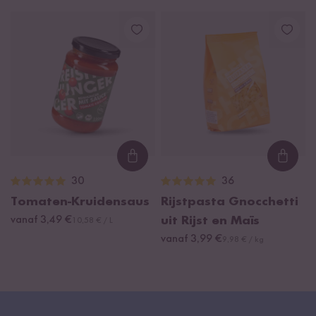
zijn!
Loading...
Loadi
30
36
Tomaten-Kruidensaus
Rijstpasta Gnocchetti
vanaf 3,49 €
uit Rijst en Maïs
10,58 € / L
vanaf 3,99 €
9,98 € / kg