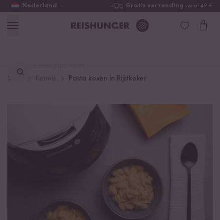
Nederland
Gratis verzending
vanaf 49 €
Lievelingsproduct
vinden ...
Start
Kennis
Pasta koken in Rijstkoker