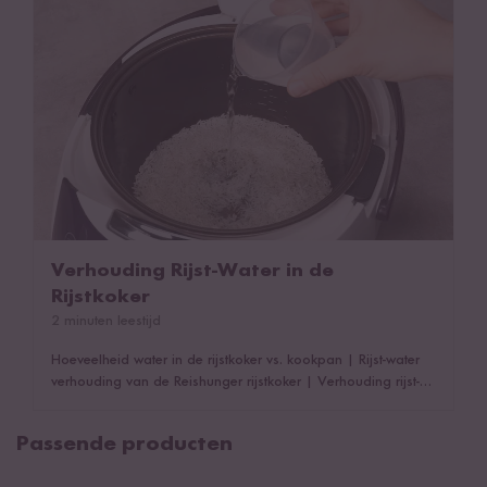
Verhouding Rijst-Water in de
Rijstkoker
2 minuten leestijd
Hoeveelheid water in de rijstkoker vs. kookpan
|
Rijst-water
verhouding van de Reishunger rijstkoker
|
Verhouding rijst-
water in de digitale rijstkoker
|
Geschikte rijstsoorten voor je
rijstkoker
|
Verhouding rijst-water in de digitale mini rijstkoker
Passende producten
|
Verhouding rijst-water in de basis rijstkoker
|
Verhouding
rijst-water in de magnetron rijstkoker
|
Dit kan ook interessant