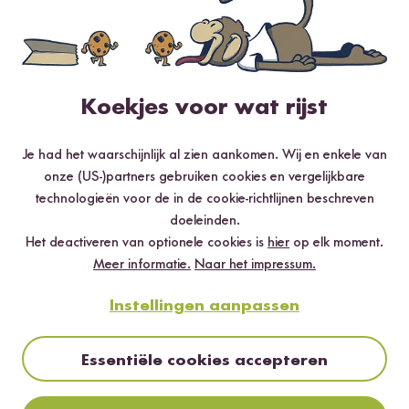
Je kunt dit alles in de rijstkoker koken
Koekjes voor wat rijst
Je had het waarschijnlijk al zien aankomen. Wij en enkele van
onze (US-)partners gebruiken cookies en vergelijkbare
technologieën voor de in de cookie-richtlijnen beschreven
doeleinden.
Het deactiveren van optionele cookies is
hier
op elk moment.
Meer informatie.
Naar het impressum.
Je kunt dit alles in de rijstkoker koken
Instellingen aanpassen
11 minuten leestijd
Koken in de rijstkoker
|
Praktische accessoires voor de
rijstkoker
|
Onze rijstkokers
|
Koken in een rijstkoker - een
Essentiële cookies accepteren
overzicht
|
Dit kan ook interessant zijn!