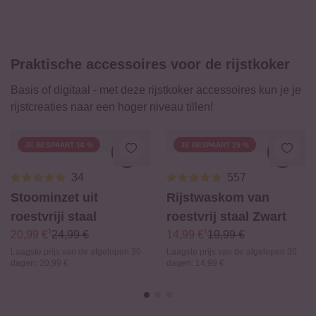
Praktische accessoires voor de rijstkoker
Basis of digitaal - met deze rijstkoker accessoires kun je je
rijstcreaties naar een hoger niveau tillen!
JE BESPAART 16 %
JE BESPAART 25 %
Loading...
Loadi
34
557
Stoominzet uit
Rijstwaskom van
roestvriji staal
roestvrij staal Zwart
¹
¹
20,99 €
24,99 €
14,99 €
19,99 €
Laagste prijs van de afgelopen 30
Laagste prijs van de afgelopen 30
dagen:
20,99 €
dagen:
14,99 €