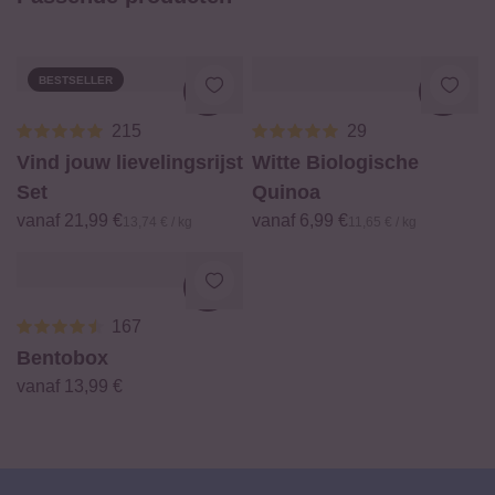
van het stomen van groenten
|
Dit kan ook interessant
zijn!
BESTSELLER
Loading...
Loadi
215
29
Vind jouw lievelingsrijst
Witte Biologische
Set
Quinoa
vanaf 21,99 €
vanaf 6,99 €
13,74 € / kg
11,65 € / kg
Loading...
167
Bentobox
vanaf 13,99 €