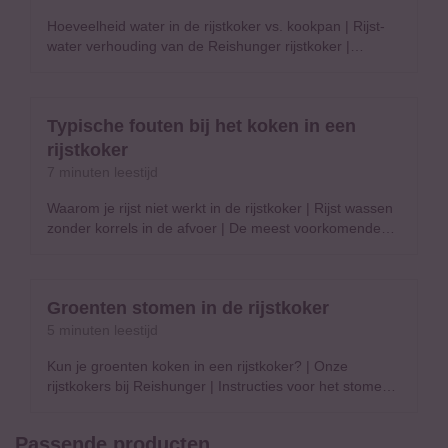
Hoeveelheid water in de rijstkoker vs. kookpan
|
Rijst-
water verhouding van de Reishunger rijstkoker
|
Verhouding rijst-water in de digitale rijstkoker
|
Geschikte rijstsoorten voor je rijstkoker
|
Verhouding
rijst-water in de digitale mini rijstkoker
|
Verhouding rijst-
Typische fouten bij het koken in een rijstkoker
Typische fouten bij het koken in een
water in de basis rijstkoker
|
Verhouding rijst-water in de
magnetron rijstkoker
|
Dit kan ook interessant zijn!
rijstkoker
7 minuten leestijd
Waarom je rijst niet werkt in de rijstkoker
|
Rijst wassen
zonder korrels in de afvoer
|
De meest voorkomende
fouten bij het gebruik van een rijstkoker
|
Dit kan ook
interessant zijn!
Groenten stomen in de rijstkoker
Groenten stomen in de rijstkoker
5 minuten leestijd
Kun je groenten koken in een rijstkoker?
|
Onze
rijstkokers bij Reishunger
|
Instructies voor het stomen
van groenten in de rijstkoker
|
Roestvrijstalen
stoominzet voor de digitale rijstkoker
|
Passende producten
Diepvriesgroenten stomen in de rijstkoker
|
Voordelen