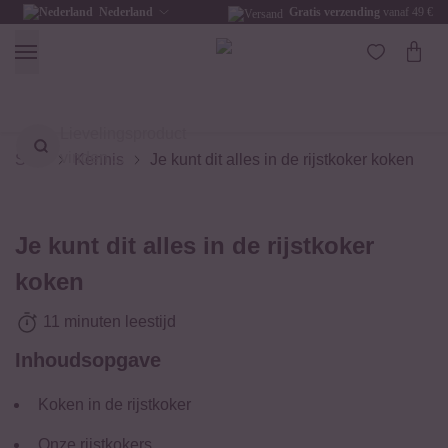
Nederland
Gratis verzending
vanaf 49 €
Lievelingsproduct
vinden ...
Start
Kennis
Je kunt dit alles in de rijstkoker koken
Je kunt dit alles in de rijstkoker
koken
11 minuten leestijd
Inhoudsopgave
Koken in de rijstkoker
Onze rijstkokers