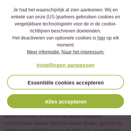
Met de twee verschillende formaten kun je tot 6 of 10
Je had het waarschijnlijk al zien aankomen. Wij en
porties rijst koken - en tegelijkertijd groenten stomen. De
enkele van onze (US-)partners gebruiken cookies en
bediening van de elektrische rijstkoker kan niet
vergelijkbare technologieën voor de in de cookie-
eenvoudiger: was de rijst, doe hem in de binnenpan en zet
richtlijnen beschreven doeleinden.
de tuimelschakelaar op "koken". Zodra de rijst klaar is,
Het deactiveren van optionele cookies is
hier
op elk
schakelt de rijstkoker automatisch over naar de
moment.
warmhoudstand. De rijst blijft tot 8 uur lang warm en vers.
Meer informatie.
Naar het impressum.
Zelfs als je geliefden te laat zijn of als de saus nog wat
langer moet sudderen, blijft je rijst perfect gaar.
Instellingen aanpassen
Naar de basis rijstkoker
Essentiële cookies accepteren
Digitale Mini Rijstkoker
Als je een rijstfan bent, maar een grote rijstkoker past niet
Alles accepteren
meer in je keuken en je kookt toch nooit meer dan 3 porties
rijst per keer, dan is de Digital Mini Rice Cooker gewoon
perfect voor jou. Je kunt er niet alleen tientallen
verschillende soorten rijst mee koken. Bulgur, gierst & co.
worden ook heerlijk luchtig in de Mini Digi - en helemaal