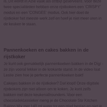
is. Dit wordt in Azië vaak als ontbijt geserveerd. Voor deze
twee specialiteiten hebben onze rijstkokers een 'CRISPY'
modus en een 'CONGEE' modus. Ook hier doet de
rijstkoker het meeste werk zelf en hoef je niet meer uren in
de keuken te staan.
Pannenkoeken en cakes bakken in de
rijstkoker
Je kunt ook gemakkelijk pannenkoeken bakken in de Digi -
ze zijn vooral lekker in de krokante stand. In de video laat
Leslie zien hoe je perfecte pannenkoeken bakt!
Cakejes bakken in de rijstkoker? Dat klopt! Onze digitale
rijstkokers zijn niet alleen om te koken. Je kunt zelfs
bakken met deze keukenallrounders. Voor een
chocoladeklassieker meng je de Chocolate Stir Kitchen
Baking Mix met 140 ml water tot een glad beslag en giet je