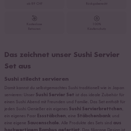
ab 89 CHF
Rückgaberecht
Kostenlose
100%
Retouren
Käuferschutz
Das zeichnet unser Sushi Servier
Set aus
Sushi stilecht servieren
Damit kannst du selbstgemachtes Sushi traditionell wie in Japan
servieren: Unser
Sushi Servier Set
ist das ideale Zubehör für
einen Sushi Abend mit Freunden und Familie. Das Set enthält für
jeden Sushi Genießer ein eigenes
Sushi Servierbrettchen
,
ein eigenes Paar
Essstäbchen
, eine
Stäbchenbank
und
eine eigene
Saucenschale
. Alle Produkte des Sets sind
aus
hochwertigem Bambus gefertigt
. Das filigrane Design ist