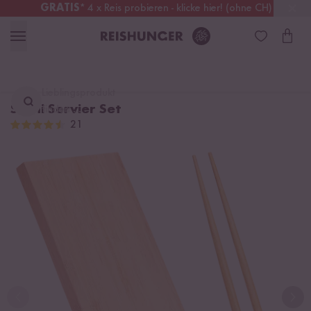
GRATIS
* 4 x Reis probieren - klicke hier! (ohne CH)
Schweiz
Alle Zölle & Steuern
inklusive
Lieblingsprodukt
Sushi Servier Set
finden ...
21