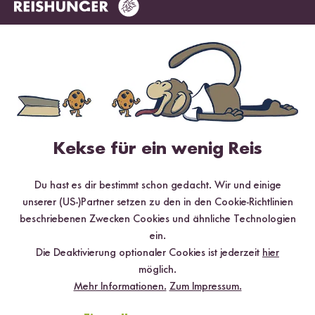
21 Bewertungen
3 Fragen
4.71 / 5
Infos zur Echtheit der Bewertungen
Kekse für ein wenig Reis
5 Sterne
76.2 %
Du hast es dir bestimmt schon gedacht. Wir und einige
4 Sterne
19 %
unserer (US-)Partner setzen zu den in den Cookie-Richtlinien
beschriebenen Zwecken Cookies und ähnliche Technologien
3 Sterne
4.8 %
ein.
2 Sterne
0 %
Die Deaktivierung optionaler Cookies ist jederzeit
hier
möglich.
1 Stern
0 %
Mehr Informationen.
Zum Impressum.