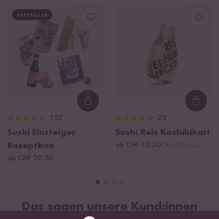
BESTSELLER
Loading...
Loadi
152
23
Sushi Einsteiger
Sushi Reis Koshihikari
Rezeptbox
ab CHF 10.20
CHF 17.00 / kg
ab CHF 20.50
Das sagen unsere Kund:innen