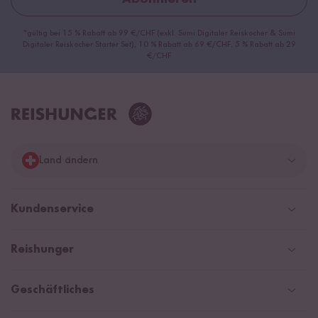
*gültig bei 15 % Rabatt ab 99 €/CHF (exkl. Sumi Digitaler Reiskocher & Sumi
Digitaler Reiskocher Starter Set), 10 % Rabatt ab 69 €/CHF, 5 % Rabatt ab 29
€/CHF
Land ändern
Deutschland
Kundenservice
Schweiz
Help Center & FAQ
Reishunger
Österreich
Versandinformationen
Newsletter
Zahlarten
Niederlande
Geschäftliches
WhatsApp Newsletter
Gutschein