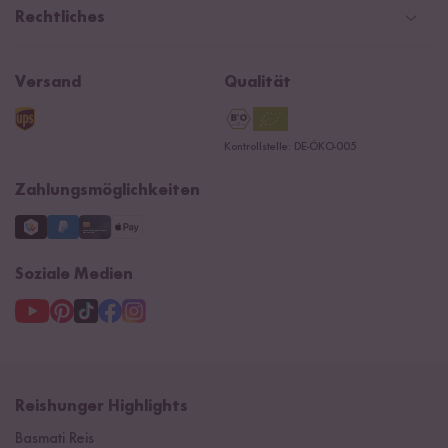
Social Media Kooperationen
Presse
Rechtliches
Rezepte
Affiliate
Jobs
Reishunger Magazin
Widerrufsrecht
B2B
Navacopah
Versand
Qualität
Kontaktformular
AGB
Reishunger Gutscheine
Datenschutzerklärung
Ersatzteile
Kontrollstelle: DE-ÖKO-005
Impressum
Zahlungsmöglichkeiten
Soziale Medien
Reishunger Highlights
Basmati Reis