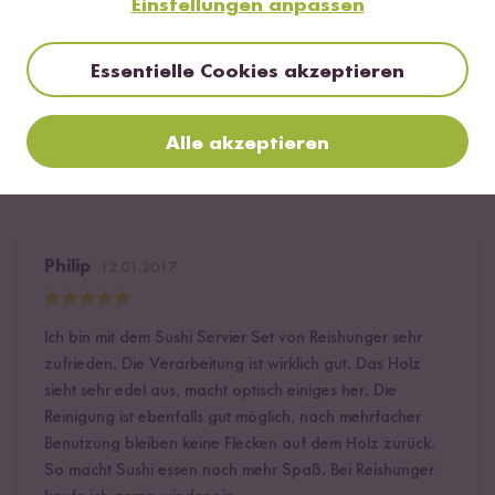
Einstellungen anpassen
Bewerte dieses Produkt
Essentielle Cookies akzeptieren
Alle akzeptieren
Hilfreichste
Neueste
Höchste Bewertung
Niedrigste Bewertung
Philip
12.01.2017
Ich bin mit dem Sushi Servier Set von Reishunger sehr
zufrieden. Die Verarbeitung ist wirklich gut. Das Holz
sieht sehr edel aus, macht optisch einiges her. Die
Reinigung ist ebenfalls gut möglich, nach mehrfacher
Benutzung bleiben keine Flecken auf dem Holz zurück.
So macht Sushi essen noch mehr Spaß. Bei Reishunger