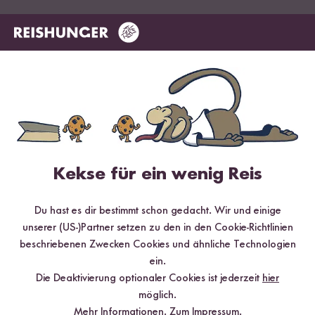
Hilfreichste
Neueste
Höchste Bewertung
Niedrigste Bewertung
Verifizierter Kauf
Tyko
24.01.2021
Auch der Bambusdämpfer hat eine super Qualität. Habe
darin bisher Dumblings und Reis zubereitet. Die
Kekse für ein wenig Reis
Dumblings habe ich beim ersten mal direkt auf die
nackten Bambusstreben gelegt. War ein Fehler, den ich
Du hast es dir bestimmt schon gedacht. Wir und einige
nicht wiederholen werde. Legt immer die Baumwoll-
unserer (US-)Partner setzen zu den in den Cookie-Richtlinien
Einleger unter, sonst hat man viel Arbeit beim sauber
beschriebenen Zwecken Cookies und ähnliche Technologien
machen. Abschließend kann ich nur sagen: Das
ein.
dämpfen, mit dem Bambusdämpfer, macht richtig Spaß!
Die Deaktivierung optionaler Cookies ist jederzeit
hier
10
Personen fanden diese Antwort hilfreich
möglich.
Mehr Informationen.
Zum Impressum.