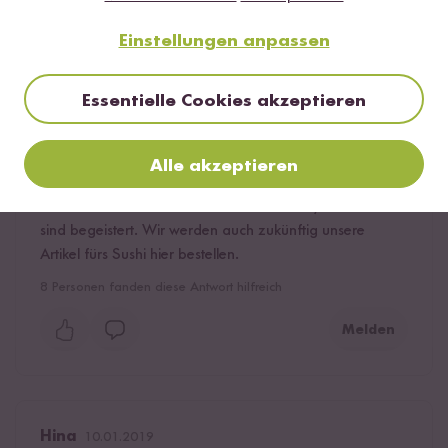
Melden
Einstellungen anpassen
Essentielle Cookies akzeptieren
Verifizierter Kauf
kikakarinchen
06.12.2020
Alle akzeptieren
Klasse Bambuskocher. Mehr braucht es wirklich nicht.
Tolle Qualität. Fairer Preis. Gerne wieder :) Ich bzw wir
sind begeistert. Wir werden auch zukünftig unsere
Artikel fürs Sushi hier bestellen.
8
Personen fanden diese Antwort hilfreich
Melden
Hina
10.01.2019