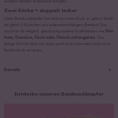
sondern bleiben im Reiskorn erhalten.
Zwei Körbe = doppelt lecker
Unser Bambusdämpfer hat nicht nur einen Korb, er glänzt direkt
mit gleich 2 Körbchen aus widerstandsfähigem Bambus! Das
macht es dir möglich, gleichzeitig andere Köstlichkeiten wie
Dim
Sum, Gemüse, Fisch oder Fleisch mitzugaren
. Das
fertige Gericht lässt sich dann auch noch besonders hübsch im
Bambuskorb servieren.
Details
Für die traditionelle und schonende Reiszubereitung
3-teilig, 2 Körbe und 1 Deckel
Entdecke unseren Bambusdämpfer
Durchmesser: kleiner Bambusdämpfer: 20cm / großer
Bambusdämpfer: 25cm
Material: Bambus