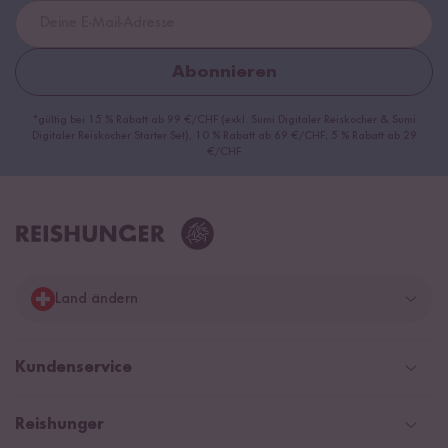
Abonnieren
*gültig bei 15 % Rabatt ab 99 €/CHF (exkl. Sumi Digitaler Reiskocher & Sumi
Digitaler Reiskocher Starter Set), 10 % Rabatt ab 69 €/CHF, 5 % Rabatt ab 29
€/CHF
Land ändern
Deutschland
Kundenservice
Schweiz
Help Center & FAQ
Reishunger
Österreich
Versandinformationen