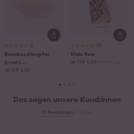
Loading...
Loadi
5
53
Bambusdämpfer
Kleb Reis
Ersatz
ab CHF 6.20
CHF 10.33 / kg
Baumwolltücher
ab CHF 6.50
Das sagen unsere Kund:innen
52 Bewertungen
11 Fragen