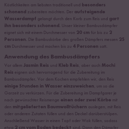
Köstlichkeiten am liebsten traditionell und
besonders
schonend
zubereiten möchten. Der
aufsteigende
Wasserdampf
gelangt durch den Korb zum Reis und
gart
ihn besonders schonend
. Unser kleiner Bambusdämpfer
eignet sich mit einem Durchmesser von
20 cm
für bis zu
2
Personen
. Die Bambuskörbe des großen Dämpfers messen
25
cm
Durchmesser und machen bis zu
4 Personen
satt.
Anwendung des Bambusdämpfers
Vor allem
Jasmin Reis
und
Kleb Reis
, aber auch
Mochi
Reis
eignen sich hervorragend für die Zubereitung im
Bambusdämpfer. Vor dem Kochen empfehlen wir, den Reis
einige Stunden in Wasser einzuweichen
, um so die
Garzeit zu verkürzen. Für die Zubereitung im Dampfgarer je
nach gewünschter Reismenge
einen oder zwei Körbe
mit
den
mitgelieferten Baumwolltüchern
auslegen, mit Reis
oder anderen Zutaten füllen und den Deckel darüberstülpen.
Anschließend Wasser in einen Topf oder Wok füllen, sodass
etwa
2 cm vom Boden bedeckt
sind. Dann den Dämpfer