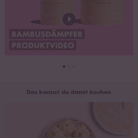
Stabile Verarbeitung
Inklusive 2 Baumwolltücher (Tücher für kleinen
Bambusdämpfer: 23x23cm / Tücher für großen
Bambusdämpfer: 28x28cm) zum Einlegen in den
Bambusdämpfer
Zubereitungsempfehlungen für den Bambusdämpfer
Gebrauchshinweise für den Bambusdämpfer
Bedienungsanleitung als PDF herunterladen
Das kannst du damit kochen